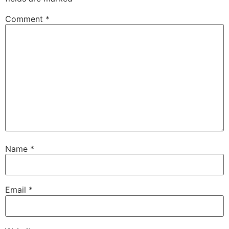
Comment
*
Name
*
Email
*