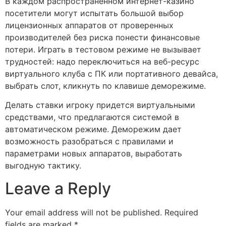
В каждом распространенном интернет-казино
посетители могут испытать большой выбор
лицензионных аппаратов от проверенных
производителей без риска понести финансовые
потери. Играть в тестовом режиме не вызывает
трудностей: надо переключиться на веб-ресурс
виртуального клуба с ПК или портативного девайса,
выбрать слот, кликнуть по клавише деморежиме.
Делать ставки игроку придется виртуальными
средствами, что предлагаются системой в
автоматическом режиме. Деморежим дает
возможность разобраться с правилами и
параметрами новых аппаратов, выработать
выгодную тактику.
Leave a Reply
Your email address will not be published.
Required
fields are marked
*