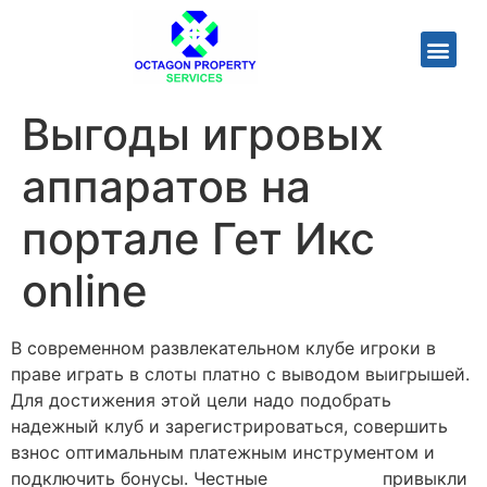
Выгоды игровых
аппаратов на
портале Гет Икс
online
В современном развлекательном клубе игроки в
праве играть в слоты платно с выводом выигрышей.
Для достижения этой цели надо подобрать
надежный клуб и зарегистрироваться, совершить
взнос оптимальным платежным инструментом и
подключить бонусы. Честные
Getx казино
привыкли