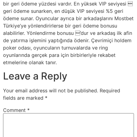
bir geri ödeme yüzdesi vardır. En yüksek VIP seviyesi 
geri ödeme sunarken, en düşük VIP seviyesi %5 geri
ödeme sunar. Oyuncular ayrıca bir arkadaşlarını Mostbet
Türkiye’ye yönlendirirlerse bir geri ödeme bonusu
alabilirler. Yönlendirme bonusu ’dur ve arkadaş ilk afin
de yatırma işlemini yaptığında ödenir. Çevrimiçi holdem
poker odası, oyuncuların turnuvalarda ve ring
oyunlarında gerçek para için birbirleriyle rekabet
etmelerine olanak tanır.
Leave a Reply
Your email address will not be published.
Required
fields are marked
*
Comment
*