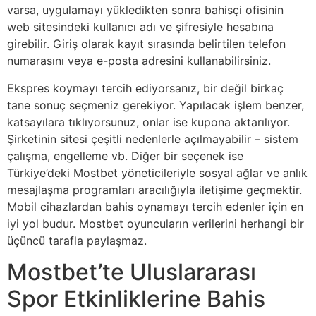
varsa, uygulamayı yükledikten sonra bahisçi ofisinin
web sitesindeki kullanıcı adı ve şifresiyle hesabına
girebilir. Giriş olarak kayıt sırasında belirtilen telefon
numarasını veya e-posta adresini kullanabilirsiniz.
Ekspres koymayı tercih ediyorsanız, bir değil birkaç
tane sonuç seçmeniz gerekiyor. Yapılacak işlem benzer,
katsayılara tıklıyorsunuz, onlar ise kupona aktarılıyor.
Şirketinin sitesi çeşitli nedenlerle açılmayabilir – sistem
çalışma, engelleme vb. Diğer bir seçenek ise
Türkiye’deki Mostbet yöneticileriyle sosyal ağlar ve anlık
mesajlaşma programları aracılığıyla iletişime geçmektir.
Mobil cihazlardan bahis oynamayı tercih edenler için en
iyi yol budur. Mostbet oyuncuların verilerini herhangi bir
üçüncü tarafla paylaşmaz.
Mostbet’te Uluslararası
Spor Etkinliklerine Bahis