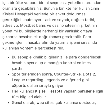
için bir ülke ve para birimi seçmeniz yeterlidir, ardından
oranlara geçebilirsiniz. Bununla birlikte her kullanıcının
Kişisel Hesaptaki verilerle bir anket doldurması
gerektiğini unutmayın – adı ve soyadı, doğum tarihi,
adres vb. Mostbet bahis ve casino sitesinin şirketinin
yönetimi bu bilgilerde herhangi bir yanlışlık ortaya
çıkarırsa hesabın ek doğrulaması gerekebilir. Para
çekme işlemi, hesaba afin de yatırma işlemi sırasında
kullanılan yöntemle gerçekleştirilir.
Bu sebeple kimlik bilgileriniz ile para gönderilecek
hesabın aynı olup olmadığın kontrol edilmesi
şarttır.
Spor türlerinden sonra, Counter–Strike, Dota 2,
League regarding Legends ve diğerleri gibi
eSports dalları sırayla giriyor.
Her kullanıcı Kişisel Hesapta yapılan bahislerle ilgili
tüm bilgileri alabilir.
Genel olarak, web sitesi çok kullanıcı dostudur,