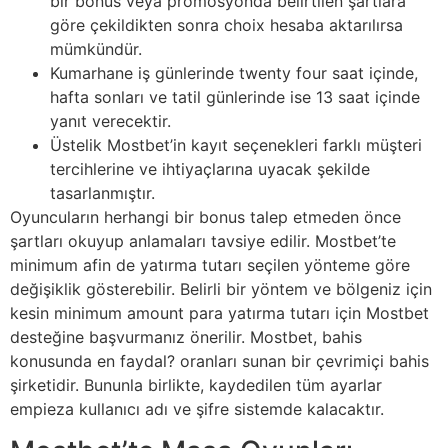
bir bonus veya promosyonda belirtilen şartlara
göre çekildikten sonra choix hesaba aktarılırsa
mümkündür.
Kumarhane iş günlerinde twenty four saat içinde,
hafta sonları ve tatil günlerinde ise 13 saat içinde
yanıt verecektir.
Üstelik Mostbet’in kayıt seçenekleri farklı müşteri
tercihlerine ve ihtiyaçlarına uyacak şekilde
tasarlanmıştır.
Oyuncuların herhangi bir bonus talep etmeden önce
şartları okuyup anlamaları tavsiye edilir. Mostbet’te
minimum afin de yatırma tutarı seçilen yönteme göre
değişiklik gösterebilir. Belirli bir yöntem ve bölgeniz için
kesin minimum amount para yatırma tutarı için Mostbet
desteğine başvurmanız önerilir. Mostbet, bahis
konusunda en faydal? oranları sunan bir çevrimiçi bahis
şirketidir. Bununla birlikte, kaydedilen tüm ayarlar
empieza kullanıcı adı ve şifre sistemde kalacaktır.