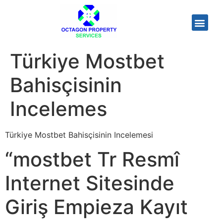
Türkiye Mostbet
Bahisçisinin
Incelemes
Türkiye Mostbet Bahisçisinin Incelemesi
“mostbet Tr Resmî
Internet Sitesinde
Giriş Empieza Kayıt