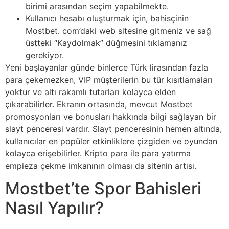
birimi arasından seçim yapabilmekte.
Kullanıcı hesabı oluşturmak için, bahisçinin
Mostbet. com’daki web sitesine gitmeniz ve sağ
üstteki “Kaydolmak” düğmesini tıklamanız
gerekiyor.
Yeni başlayanlar günde binlerce Türk lirasından fazla
para çekemezken, VIP müşterilerin bu tür kısıtlamaları
yoktur ve altı rakamlı tutarları kolayca elden
çıkarabilirler. Ekranın ortasında, mevcut Mostbet
promosyonları ve bonusları hakkında bilgi sağlayan bir
slayt penceresi vardır. Slayt penceresinin hemen altında,
kullanıcılar en popüler etkinliklere çizgiden ve oyundan
kolayca erişebilirler. Kripto para ile para yatırma
empieza çekme imkanının olması da sitenin artısı.
Mostbet’te Spor Bahisleri
Nasıl Yapılır?