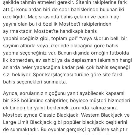
şekilde tahmin etmeleri gerekir. Sitenin rakiplerine fark
attığı konulardan biri de spor bahislerinde bulunan iki
özelliğidir. Maç sırasında bahis çekimi ve canlı maç
yayını olan bu iki özellik Mostbet’i rakiplerinden
ayırmaktadır. Mostbet’te handikaplı bahis
yapabileceğiniz gibi, toplam gol” “veya skorun belli bir
sayının altında veya üzerinde olacağına göre bahis
yapma seçeneğiniz var. Bunun dışında örneğin futbolda
ilk kornerden, ev sahibi ya da deplasman takımının hangi
anlarda neler yapacağına kadar pek çok bahis seçeneği
sizi bekliyor. Spor karşılaşması türüne göre site farklı
bahis seçenekleri sunmakta.
Ayrıca, sorularınızın çoğunu yanıtlayabilecek kapsamlı
bir SSS bölümüne sahiptirler, böylece müşteri hizmetleri
ekibinden bir yanıt beklemek zorunda kalmazsınız.
Mostbet ayrıca Classic Blackjack, Western Blackjack ve
Large Limit Blackjack gibi popüler blackjack çeşitlerini
de sunmaktadır. Bu oyunlar gerçekçi grafiklere sahiptir