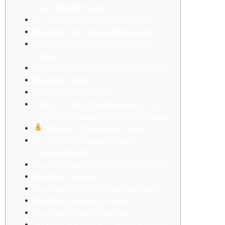
Oyun Hesabı Kaydı
Mostbet Türkiye Bahis Oranları
Mostbet’teki Oyun Sağlayıcıları
Mostbet’te Spor Bahisleri Nasıl
Yapılır?
Mostbet Mobil Uygulamasında Kayıt
Mostbet Nedir?
Online Oyun Aviator
500 ₺ Ve Two Hundred And Fifty
Free Spine Kadar Ilk Yatırım Bonusu
Mostbet Promosyon Kodu
Bir Mostbet Hesabını Nasıl
Oluşturabilirim?
Spor Bahislerindeki Özellikler Neler?
Mostbet Türkiye
Mostbet Çevrimiçi Spor Bahisleri
Mostbet Müşteri Desteği
Mostbet’te Bahis Çeşitleri
Türkiye’de Mostbet Casino Bonusları