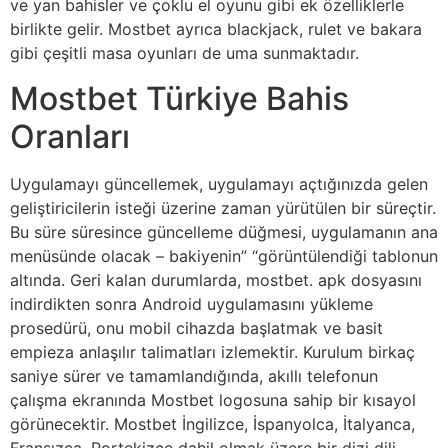
ve yan bahisler ve çoklu el oyunu gibi ek özelliklerle
birlikte gelir. Mostbet ayrıca blackjack, rulet ve bakara
gibi çeşitli masa oyunları de uma sunmaktadır.
Mostbet Türkiye Bahis
Oranları
Uygulamayı güncellemek, uygulamayı açtığınızda gelen
geliştiricilerin isteği üzerine zaman yürütülen bir süreçtir.
Bu süre süresince güncelleme düğmesi, uygulamanın ana
menüsünde olacak – bakiyenin” “görüntülendiği tablonun
altında. Geri kalan durumlarda, mostbet. apk dosyasını
indirdikten sonra Android uygulamasını yükleme
prosedürü, onu mobil cihazda başlatmak ve basit
empieza anlaşılır talimatları izlemektir. Kurulum birkaç
saniye sürer ve tamamlandığında, akıllı telefonun
çalışma ekranında Mostbet logosuna sahip bir kısayol
görünecektir. Mostbet İngilizce, İspanyolca, İtalyanca,
Fransızca, Portekizce dahil olmak üzere bir dizi dili