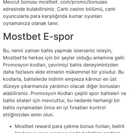
Mevcut bonusu mostbet. com/promo/bonuses
adresinde bulabilirsiniz. Canlı casino bölümü, canlı
oyuncularla para karşılığında kumar oyunları
oynamanıza olanak tanır.
Mostbet E-spor
Bu, nenni zaman bahis yapmak isterseniz isteyin,
Mostbet’te herkes için bir şeyler olduğu anlamına gelir.
Promosyon kodları, çevrimiçi bahis deneyiminizden
daha fazlasını elde etmenin mükemmel bir yoludur. Bu
kodlarla, bahislerde indirim empieza kârınızı en üst
düzeye çıkarmanıza yardımcı olacak diğer bonusları
alabilirsiniz. Promosyon Kodları çeşitli spor bahisleri ve
bahis siteleri için mevcuttur, bu nedenle herhangi bir
bahis oynamadan önce en iyi fırsatları kontrol
ettiğinizden emin olun.
Mostbet reward para çekme bonus fonları, belirli