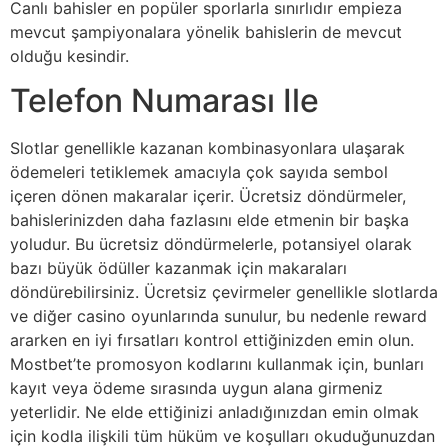
Canlı bahisler en popüler sporlarla sınırlıdır empieza
mevcut şampiyonalara yönelik bahislerin de mevcut
olduğu kesindir.
Telefon Numarası Ile
Slotlar genellikle kazanan kombinasyonlara ulaşarak
ödemeleri tetiklemek amacıyla çok sayıda sembol
içeren dönen makaralar içerir. Ücretsiz döndürmeler,
bahislerinizden daha fazlasını elde etmenin bir başka
yoludur. Bu ücretsiz döndürmelerle, potansiyel olarak
bazı büyük ödüller kazanmak için makaraları
döndürebilirsiniz. Ücretsiz çevirmeler genellikle slotlarda
ve diğer casino oyunlarında sunulur, bu nedenle reward
ararken en iyi fırsatları kontrol ettiğinizden emin olun.
Mostbet’te promosyon kodlarını kullanmak için, bunları
kayıt veya ödeme sırasında uygun alana girmeniz
yeterlidir. Ne elde ettiğinizi anladığınızdan emin olmak
için kodla ilişkili tüm hüküm ve koşulları okuduğunuzdan