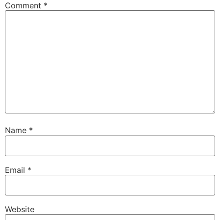
Comment
*
Name
*
Email
*
Website