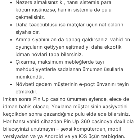
Nəzərə almalısınız ki, hansı sistemlə para
köçürmüsünüzsə, həmin sistemlə də pulu
çəkməlisiniz.
Daha təəccüblüsü isə matçlar üçün nəticələrin
siyahısıdır.
Amma siyahını ən da qabaq qaldırsanız, vahid ən
oyunçuların qətiyyən eşitmədiyi daha ekzotik
idman növləri tapa bilərsiniz.
Çıxarma, maksimum məbləğlərdə tayı
məhdudiyyətlərlə sadalanan ümumən üsullarla
mümkündür.
Növbəti qədəm müştərinin e-poçt ünvanını təyin
etməkdir.
Imkan sonra Pin Up casino ümumən əyləncə, eləcə də
idman bahis olacaq. Yoxlama müştərisinin xasiyyətini
keçdikdən sonra qazandığınız pulu əldə edə bilərsiniz.
Hər hansı vahid cihazdan Pin Up 360 casinoya daxil ola
biləcəyinizi unutmayın – şəxsi kompüterdən, mobil
versiyadan və ya Android və ya IOS üçün tətbiqdən.