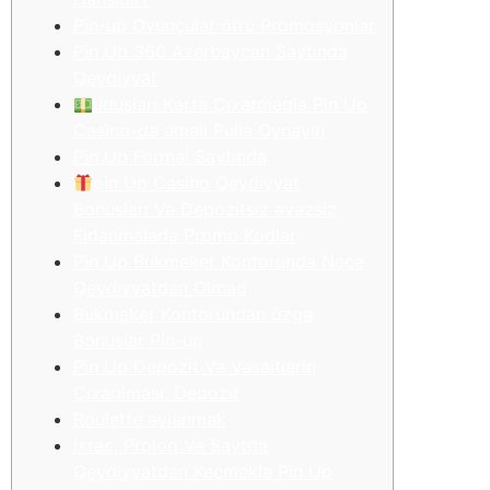
Pin-up Oyunçular ötrü Promosyonlar
Pin Up 360 Azerbaycan Saytında
Qeydiyyat
uduşları Karta Çıxarmaqla Pin Up
Casino-də əməli Pulla Oynayın
Pin Up Formal Saytında
pin Up Casino Qeydiyyat
Bonusları Və Depozitsiz əvəzsiz
Fırlanmalarla Promo Kodlar
Pin Up Bukmeker Kontorunda Necə
Qeydi̇yyatdan Olmaq
Bukmeker Kontorundan özgə
Bonuslar Pin-up
Pin Up Depozit Və Vəsaitlərin
Çıxarılması, Depozit
Roulette əylənmək
Ixrac, Proloq Və Saytda
Qeydiyyatdan Keçməklə Pin Up