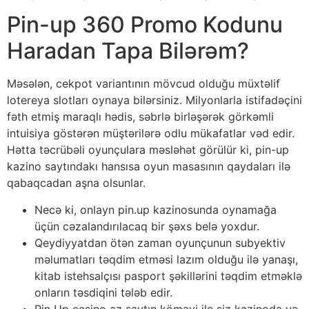
Pin-up 360 Promo Kodunu
Haradan Tapa Bilərəm?
Məsələn, cekpot variantının mövcud olduğu müxtəlif
lotereya slotları oynaya bilərsiniz. Milyonlarla istifadəçini
fəth etmiş maraqlı hədis, səbrlə birləşərək görkəmli
intuisiya göstərən müştərilərə odlu mükafatlar vəd edir.
Hətta təcrübəli oyunçulara məsləhət görülür ki, pin-up
kazino saytındakı hansısa oyun masasının qaydaları ilə
qabaqcadan aşna olsunlar.
Necə ki, onlayn pin.up kazinosunda oynamağa
üçün cəzalandırılacaq bir şəxs belə yoxdur.
Qeydiyyatdan ötən zaman oyunçunun subyektiv
məlumatları təqdim etməsi lazım olduğu ilə yanaşı,
kitab istehsalçısı pasport şəkillərini təqdim etməklə
onların təsdiqini tələb edir.
Pin Up casino az saytın köməyi ilə siz kazinoda və