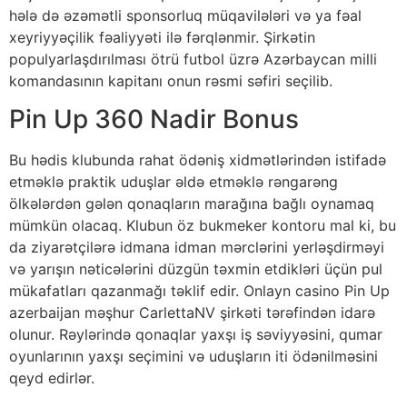
hələ də əzəmətli sponsorluq müqavilələri və ya fəal
xeyriyyəçilik fəaliyyəti ilə fərqlənmir. Şirkətin
populyarlaşdırılması ötrü futbol üzrə Azərbaycan milli
komandasının kapitanı onun rəsmi səfiri seçilib.
Pin Up 360 Nadir Bonus
Bu hədis klubunda rahat ödəniş xidmətlərindən istifadə
etməklə praktik uduşlar əldə etməklə rəngarəng
ölkələrdən gələn qonaqların marağına bağlı oynamaq
mümkün olacaq. Klubun öz bukmeker kontoru mal ki, bu
da ziyarətçilərə idmana idman mərclərini yerləşdirməyi
və yarışın nəticələrini düzgün təxmin etdikləri üçün pul
mükafatları qazanmağı təklif edir. Onlayn casino Pin Up
azerbaijan məşhur CarlettaNV şirkəti tərəfindən idarə
olunur. Rəylərində qonaqlar yaxşı iş səviyyəsini, qumar
oyunlarının yaxşı seçimini və uduşların iti ödənilməsini
qeyd edirlər.