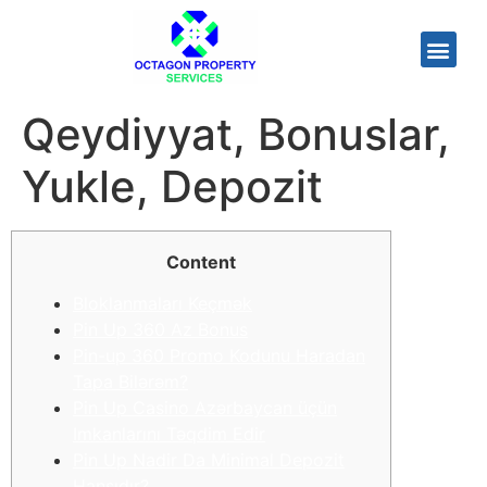
Qeydiyyat, Bonuslar,
Yukle, Depozit
Content
Bloklanmaları Keçmək
Pin Up 360 Az Bonus
Pin-up 360 Promo Kodunu Haradan
Tapa Bilərəm?
Pin Up Casino Azərbaycan üçün
Imkanlarını Təqdim Edir
Pin Up Nadir Da Minimal Depozit
Hansıdır?