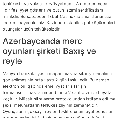
təhlükəsiz və yüksək keyfiyyətdədir. Axı qurum neçə
ildir fəaliyyət göstərir və bütün lazımi sertifikatlara
malikdir. Bu səbəbdən 1xbet Casino-nu smartfonunuza
indir bilməyəcəksiniz. Kazinoda istənilən pul köçürmələri
oyunçular üçün təhlükəsizdir.
Azərbaycanda mərc
oyunları şirkəti Baxış və
rəylə
Maliyyə tranzaksiyasının aparılmasına sifarişin emalının
gözlənilməsinin orta vaxtı 2 gün təşkil edir. Bu zaman
elektron pul qabında əməliyyatlar sifarişin
formalaşdırılması anından birinci 2 saat ərzində həyata
keçirilir. Müasir şifrələnmə protokolundan istifadə edilmə
şəxsi məlumatların təhlükəsizliyinin zəmanətidir.
Oyunçuların çoxsaylı rəyləri təklif olunan loyal bonuslar
proqramından istifadənin məqsədə uyğun olduğuni