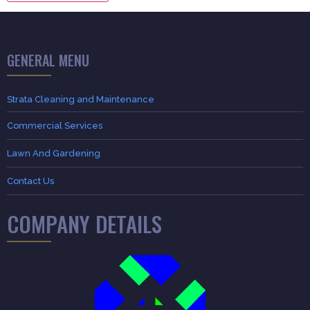
GENERAL MENU
Strata Cleaning and Maintenance
Commercial Services
Lawn And Gardening
Contact Us
COMPANY DETAILS