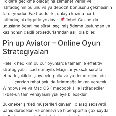
İlk dəfə gecikmə olacağına zəmanət verilir və
istifadəçinin pulunu və ya depozit bonusunu çəkməsinin
fərqi yoxdur. Fakt budur ki, onlayn kazino hər bir
istifadəçini diqqətlə yoxlayır.
1xbet Casino-da
uduşların ödənilmə sürəti seçilmiş ödəmə üsulundan və
kazinonun daxili prosedurlarından asılı ola bilər.
Pin up Aviator – Online Oyun
Strategiyaları
Hələlik heç kim bu cür oyunlarda tamamilə effektiv
strategiyalar icad etməyib. Maşınlar yüksək sürətlə
etibarlı şəkildə işləyəcək, pullu və ya demo rejimində
1xbet
çarxları rahat şəkildə fırlatmağa imkan verəcək.
Windows və ya Mac OS ( macbook ) ilə istifadəçilər
1xbet-ün tam versiyasını yükləyə biləcəklər.
Bukmeker şirkəti müştəriləri davamlı olaraq səxavətli
bahis dərəcələri və ənənəvi və hipersportla çox sayda