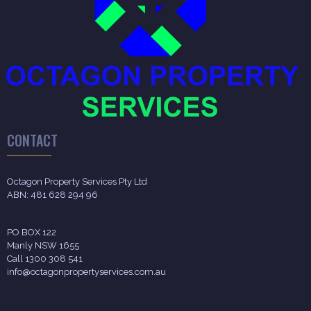
CONTACT
Octagon Property Services Pty Ltd
ABN: 481 628 294 96
PO BOX 122
Manly NSW 1655
Call 1300 308 541
info@octagonpropertyservices.com.au