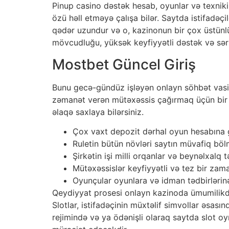
Pinup casino dəstək hesab, oyunlar və texniki
özü həll etməyə çalışa bilər. Saytda istifadəçi
qədər uzundur və o, kazinonun bir çox üstünlük
mövcudluğu, yüksək keyfiyyətli dəstək və sərfə
Mostbet Güncel Giriş
Bunu gecə-gündüz işləyən onlayn söhbət vasit
zəmanət verən mütəxəssis çağırmaq üçün bir d
əlaqə saxlaya bilərsiniz.
Çox vaxt depozit dərhal oyun hesabına g
Ruletin bütün növləri saytın müvafiq bölm
Şirkətin işi milli orqanlar və beynəlxalq 
Mütəxəssislər keyfiyyətli və tez bir zam
Oyunçular oyunlara və idman tədbirlərin
Qeydiyyat prosesi onlayn kazinoda ümumilikdə b
Slotlar, istifadəçinin müxtəlif simvollar əs
rejimində və ya ödənişli olaraq saytda slot oy