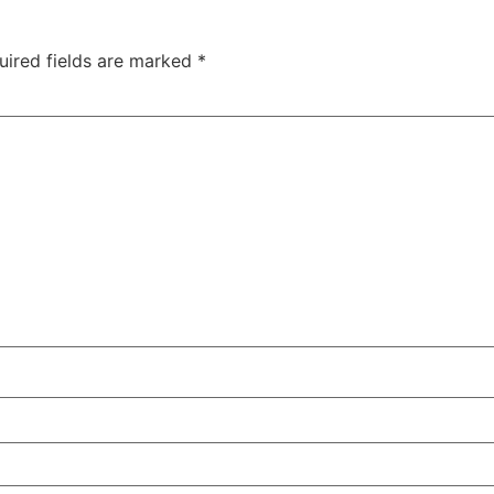
uired fields are marked
*