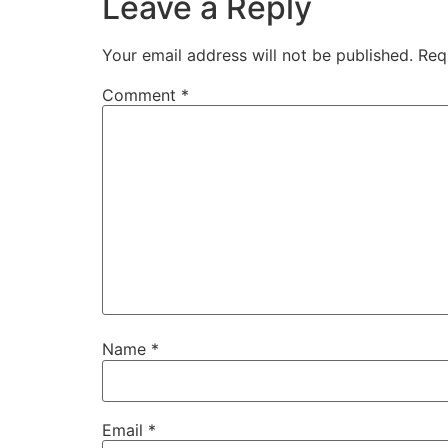
Leave a Reply
Your email address will not be published.
Req
Comment
*
Name
*
Email
*