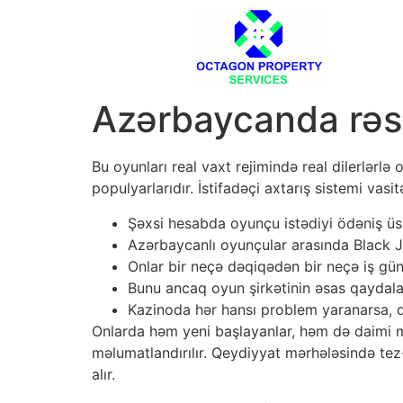
Azərbaycanda rəs
Bu oyunları real vaxt rejimində real dilerlər
populyarlarıdır. İstifadəçi axtarış sistemi va
Şəxsi hesabda oyunçu istədiyi ödəniş üsul
Azərbaycanlı oyunçular arasında Black J
Onlar bir neçə dəqiqədən bir neçə iş gün
Bunu ancaq oyun şirkətinin əsas qaydaları
Kazinoda hər hansı problem yaranarsa, d
Onlarda həm yeni başlayanlar, həm də daimi m
məlumatlandırılır. Qeydiyyat mərhələsində t
alır.