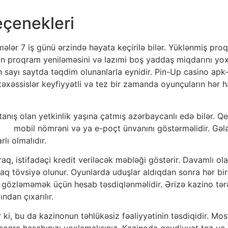
eçenekleri
ələr 7 iş günü ərzində həyata keçirilə bilər. Yüklənmiş pr
son proqram yeniləməsini və lazımi boş yaddaş miqdarını yo
n sayı saytda təqdim olunanlarla eynidir. Pin-Up casino apk
əxəssislər keyfiyyətli və tez bir zamanda oyunçuların hər h
 tanış olan yetkinlik yaşına çatmış azərbaycanlı edə bilər
com
mobil nömrəni və ya e-poçt ünvanını göstərməlidir. G
ı olmalıdır.
aq, istifadəçi kredit veriləcək məbləği göstərir. Davamlı ol
aq tövsiyə olunur. Oyunlarda uduşlar aldıqdan sonra hər b
ni gözləməmək üçün hesab təsdiqlənməlidir. Ərizə kazino tərə
ndan çıxarılır.
ur ki, bu da kazinonun təhlükəsiz fəaliyyətinin təsdiqidir. 