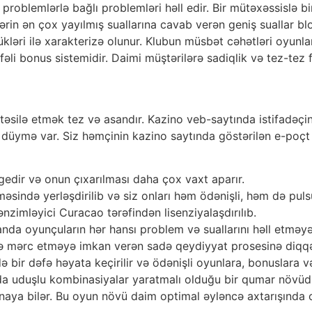
 problemlərlə bağlı problemləri həll edir. Bir mütəxəssislə 
lərin ən çox yayılmış suallarına cavab verən geniş suallar blo
ləri ilə xarakterizə olunur. Klubun müsbət cəhətləri oyunlar
li bonus sistemidir. Daimi müştərilərə sadiqlik və tez-tez f
əsilə etmək tez və asandır. Kazino veb-saytında istifadəç
üymə var. Siz həmçinin kazino saytında göstərilən e-poçt və
edir və onun çıxarılması daha çox vaxt aparır.
əsində yerləşdirilib və siz onları həm ödənişli, həm də puls
tənzimləyici Curacao tərəfindən lisenziyalaşdırılıb.
anda oyunçuların hər hansı problem və suallarını həll etməy
ə mərc etməyə imkan verən sadə qeydiyyat prosesinə diqqət 
ir dəfə həyata keçirilir və ödənişli oyunlara, bonuslara və 
asında uduşlu kombinasiyalar yaratmalı olduğu bir qumar növ
naya bilər. Bu oyun növü daim optimal əyləncə axtarışında ol