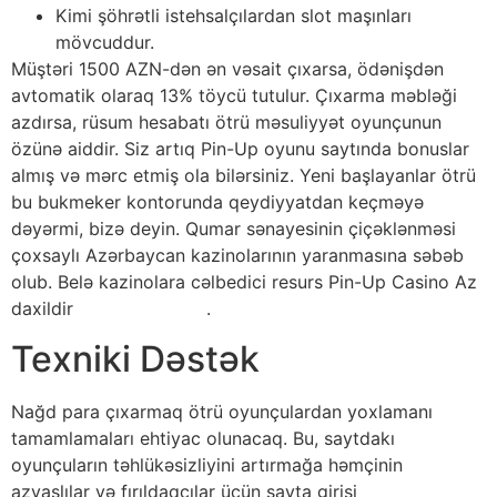
Kimi şöhrətli istehsalçılardan slot maşınları
mövcuddur.
Müştəri 1500 AZN-dən ən vəsait çıxarsa, ödənişdən
avtomatik olaraq 13% töycü tutulur. Çıxarma məbləği
azdırsa, rüsum hesabatı ötrü məsuliyyət oyunçunun
özünə aiddir. Siz artıq Pin-Up oyunu saytında bonuslar
almış və mərc etmiş ola bilərsiniz. Yeni başlayanlar ötrü
bu bukmeker kontorunda qeydiyyatdan keçməyə
dəyərmi, bizə deyin. Qumar sənayesinin çiçəklənməsi
çoxsaylı Azərbaycan kazinolarının yaranmasına səbəb
olub. Belə kazinolara cəlbedici resurs Pin-Up Casino Az
daxildir
heç bir depozit
.
Texniki Dəstək
Nağd para çıxarmaq ötrü oyunçulardan yoxlamanı
tamamlamaları ehtiyac olunacaq. Bu, saytdakı
oyunçuların təhlükəsizliyini artırmağa həmçinin
azyaşlılar və fırıldaqçılar üçün sayta girişi