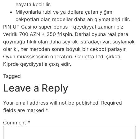
həyata keçirilir.
Milyonlarla rubl və ya dollara çatan yığım
cekpotları olan modellər daha ən qiymətləndirilir.
PIN UP Casino super bonus – qeydiyyat zamanı biz
veririk 700 AZN + 250 frispin. Dərhal oyuna real para
qoymağa tikili olan daha seyrək istifadəçi var, söyləmək
olar ki, hər mərcdən sonra böyük bir cekpot parlayır.
Oyun müəssisəsinin operatoru Carletta Ltd. şirkəti
Kiprdə qeydiyyatla çıxış edir.
Tagged
pinup
pinup AZ
Leave a Reply
Your email address will not be published.
Required
fields are marked
*
Comment
*