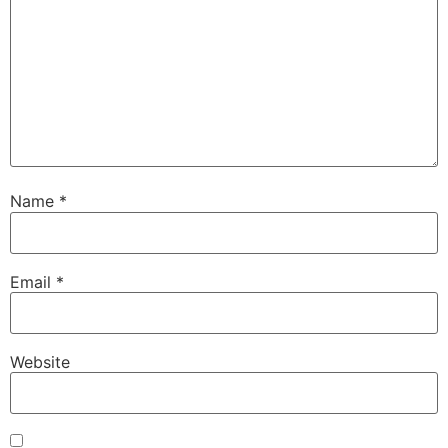
Name
*
Email
*
Website