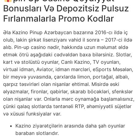
Bonusları Və Depozitsiz Pulsuz
Fırlanmalarla Promo Kodlar
Əla Kazino Pinup Azərbaycan bazarına 2016-cı ildə iç
olub, lakin şirkət lisenziyanı vahid il sonra – 2017-ci ildə
alıb. Pin-up casino nədir, hakkında uzun məlumat əldə
etmək ötrü aşağıdaki cədvəldən baxa bilərsiniz. Slotlar,
kart və stolüstü oyunlar, Canlı Kazino, TV oyunları,
virtual idman, Aviator, idman mərcləri, eSports Məsələn,
bir meyvə yuvasında, çarxlarda limon, portağal, albalı,
qarpız təsvirləri olan nişanlar ehtimal. Misirdə əski
əlyazmalar, fironlar, qəbirlər, skarab böcəkləri, sfenkslər
olan nişanlar var. Onlarla mərc oynamağa başlamalısınız,
çünki qalaq slotlarda təntənəli RTP, əhəmiyyətli süjetlər
və xüsusi funksiyalar var.
Kazino ziyarətçilərin arasında daha şah oyunlar
baraban slotlarıdır.