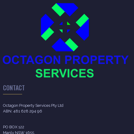
CONTACT
Octagon Property Services Pty Ltd
ABN: 481 628 294 96
PO BOX 122
Manly NSW 1655