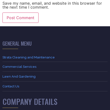
Save my name, email, and website in this browser for
the next time I comment.
GENERAL MENU
Strata Cleaning and Maintenance
Commercial Services
Lawn And Gardening
Contact Us
COMPANY DETAILS