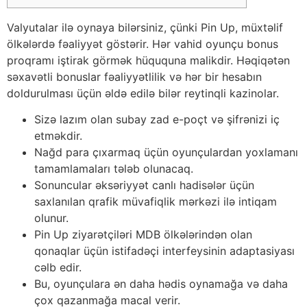
Valyutalar ilə oynaya bilərsiniz, çünki Pin Up, müxtəlif
ölkələrdə fəaliyyət göstərir. Hər vahid oyunçu bonus
proqramı iştirak görmək hüququna malikdir. Həqiqətən
səxavətli bonuslar fəaliyyətlilik və hər bir hesabın
doldurulması üçün əldə edilə bilər reytinqli kazinolar.
Sizə lazım olan subay zad e-poçt və şifrənizi iç
etməkdir.
Nağd para çıxarmaq üçün oyunçulardan yoxlamanı
tamamlamaları tələb olunacaq.
Sonuncular əksəriyyət canlı hadisələr üçün
saxlanılan qrafik müvafiqlik mərkəzi ilə intiqam
olunur.
Pin Up ziyarətçiləri MDB ölkələrindən olan
qonaqlar üçün istifadəçi interfeysinin adaptasiyası
cəlb edir.
Bu, oyunçulara ən daha hədis oynamağa və daha
çox qazanmağa macal verir.