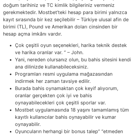
doğum tarihiniz ve TC kimlik bilgileriniz vermeniz
gerekmektedir. Mostbet’teki hesap para birimi yalnızca
kayıt sırasında bir kez seçilebilir – Türkiye ulusal afin de
birimi (TL), Pound ve Amerikan doları cinsinden bir
hesap açma imkânı vardır.
Çok çeşitli oyun seçenekleri, harika teknik destek
ve harika oranlar var. ” – John.
Yani, nereden olursanız olun, bu bahis sitesini kendi
ana dilinizde kullanabileceksiniz.
Programları resmi uygulama mağazasından
indirmek her zaman tavsiye edilir.
Burada bahis oynamaktan çok keyif alıyorum,
oranlar gerçekten çok iyi ve bahis
oynayabilecekleri çok çeşitli sporlar var.
Mostbet uygulamasında 18 yaşını tamamlamış tüm
kayıtlı kullanıcılar bahis oynayabilir ve kumar
oynayabilir.
Oyuncuların herhangi bir bonus talep” “etmeden