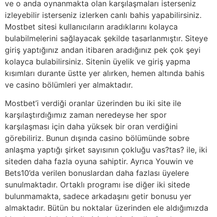
ve o anda oynanmakta olan karşılaşmaları isterseniz
izleyebilir isterseniz izlerken canlı bahis yapabilirsiniz.
Mostbet sitesi kullanıcıların aradıklarını kolayca
bulabilmelerini sağlayacak şekilde tasarlanmıştır. Siteye
giriş yaptığınız andan itibaren aradığınız pek çok şeyi
kolayca bulabilirsiniz. Sitenin üyelik ve giriş yapma
kısımları durante üstte yer alırken, hemen altında bahis
ve casino bölümleri yer almaktadır.
Mostbet’i verdiği oranlar üzerinden bu iki site ile
karşılaştırdığımız zaman neredeyse her spor
karşılaşması için daha yüksek bir oran verdiğini
görebiliriz. Bunun dışında casino bölümünde sobre
anlaşma yaptığı şirket sayısının çokluğu vas?tas? ile, iki
siteden daha fazla oyuna sahiptir. Ayrıca Youwin ve
Bets10’da verilen bonuslardan daha fazlası üyelere
sunulmaktadır. Ortaklı programı ise diğer iki sitede
bulunmamakta, sadece arkadaşını getir bonusu yer
almaktadır. Bütün bu noktalar üzerinden ele aldığımızda