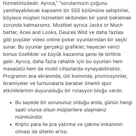
hizmetinizdedir. Ayrıca,” “sorularınızın çoğunu
yanıtlayabilecek kapsamlı bir SSS bölümüne sahiptirler,
böylece müşteri hizmetleri ekibinden bir yanıt beklemek
zorunda kalmazsınız. Mostbet ayrıca Jacks or Much
better, Aces and Looks, Deuces Wild ve daha fazlası
gibi popüler video online poker oyunlarından bir seçki
sunar. Bu oyunlar gerçekçi grafikler, heyecan verici
bonus özellikler ve büyük kazanma şansı ile birlikte
gelir. Ayrıca, daha fazla rahatlık için bu oyunları hem
masaüstü hem de mobil cihazlarda oynayabilirsiniz.
Programın ana ekranında, üst kısmında, promosyonlar,
ikramiyeler ve turnuvalarla beraber önemli spor
etkinliklerinin duyurulduğu bir rotasyon bloğu vardır.
Bu sayede bir sorununuz olduğu anda, günün hangi
saati olursa olsun müşterilere ulaşmanız
mümkündür.
Kripto para ile pra yatırma ve çekme imkanının
olması da sitenin artısı.