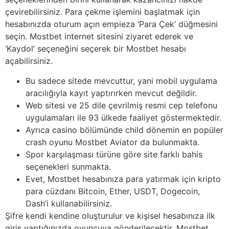
çevirebilirsiniz. Para çekme işlemini başlatmak için
hesabınızda oturum açın empieza ‘Para Çek’ düğmesini
seçin. Mostbet internet sitesini ziyaret ederek ve
‘Kaydol’ seçeneğini seçerek bir Mostbet hesabı
açabilirsiniz.
Bu sadece sitede mevcuttur, yani mobil uygulama
aracılığıyla kayıt yaptırırken mevcut değildir.
Web sitesi ve 25 dile çevrilmiş resmi cep telefonu
uygulamaları ile 93 ülkede faaliyet göstermektedir.
Ayrıca casino bölümünde child dönemin en popüler
crash oyunu Mostbet Aviator da bulunmakta.
Spor karşılaşması türüne göre site farklı bahis
seçenekleri sunmakta.
Evet, Mostbet hesabınıza para yatırmak için kripto
para cüzdanı Bitcoin, Ether, USDT, Dogecoin,
Dash’i kullanabilirsiniz.
Şifre kendi kendine oluşturulur ve kişisel hesabınıza ilk
giriş yaptığınızda oyuncuya gönderilecektir. Mostbet