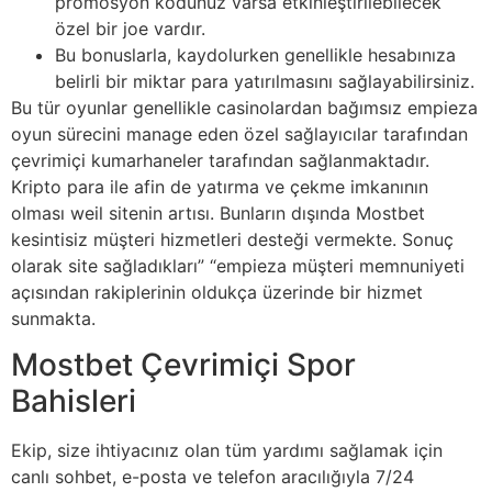
promosyon kodunuz varsa etkinleştirilebilecek
özel bir joe vardır.
Bu bonuslarla, kaydolurken genellikle hesabınıza
belirli bir miktar para yatırılmasını sağlayabilirsiniz.
Bu tür oyunlar genellikle casinolardan bağımsız empieza
oyun sürecini manage eden özel sağlayıcılar tarafından
çevrimiçi kumarhaneler tarafından sağlanmaktadır.
Kripto para ile afin de yatırma ve çekme imkanının
olması weil sitenin artısı. Bunların dışında Mostbet
kesintisiz müşteri hizmetleri desteği vermekte. Sonuç
olarak site sağladıkları” “empieza müşteri memnuniyeti
açısından rakiplerinin oldukça üzerinde bir hizmet
sunmakta.
Mostbet Çevrimiçi Spor
Bahisleri
Ekip, size ihtiyacınız olan tüm yardımı sağlamak için
canlı sohbet, e-posta ve telefon aracılığıyla 7/24