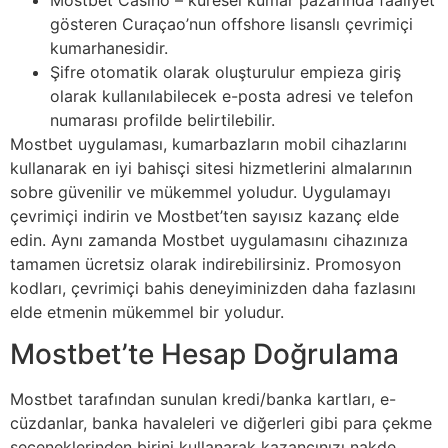
gösteren Curaçao’nun offshore lisanslı çevrimiçi
kumarhanesidir.
Şifre otomatik olarak oluşturulur empieza giriş
olarak kullanılabilecek e-posta adresi ve telefon
numarası profilde belirtilebilir.
Mostbet uygulaması, kumarbazların mobil cihazlarını
kullanarak en iyi bahisçi sitesi hizmetlerini almalarının
sobre güvenilir ve mükemmel yoludur. Uygulamayı
çevrimiçi indirin ve Mostbet’ten sayısız kazanç elde
edin. Aynı zamanda Mostbet uygulamasını cihazınıza
tamamen ücretsiz olarak indirebilirsiniz. Promosyon
kodları, çevrimiçi bahis deneyiminizden daha fazlasını
elde etmenin mükemmel bir yoludur.
Mostbet’te Hesap Doğrulama
Mostbet tarafından sunulan kredi/banka kartları, e-
cüzdanlar, banka havaleleri ve diğerleri gibi para çekme
seçeneklerinden birini kullanarak kazancınızı nakde