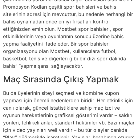
Promosyon Kodları çeşitli spor bahisleri ve bahis
sitelerinin adresi için mevcuttur, bu nedenle herhangi bir
bahis oynamadan önce en iyi fırsatları kontrol
ettiğinizden emin olun. Mostbet spor bahisleri, spor
etkinliklerinin veya oyunlarının sonucu üzerine bahis
yapma faaliyetini ifade eder. Bir spor bahisleri
organizasyonu olan Mostbet, kullanıcılara futbol,
basketbol, tenis ve diğerleri gibi bir dizi spor dalında
bahis” “yapma şansı sağlayacaktır.
Maç Sırasında Çıkış Yapmak
Bu da üyelerinin siteyi seçmesi ve kombine kupon
yapması için önemli nedenlerden biridir. Her etkinlik için
canlı olarak, güncel istatistiklere sahip maç izci ve
oyunun hareketlerinin grafiksel gösterimi vardır – saldırı
yönleri, tehlikeli anlar, standart hükümler vb. Bazı maçlar
için video yayınları weil vardır – bu tür olaylar canlıda
“Play” düğmesiyle işaretlenir. Yayınlar, hesabında oturum