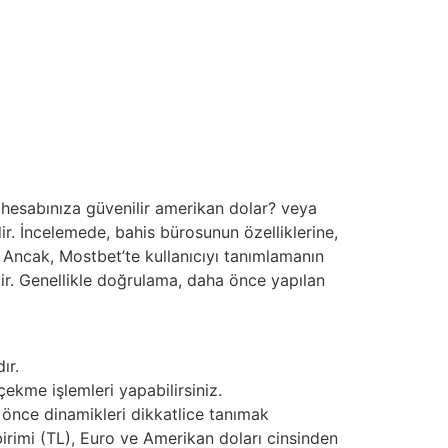
 hesabınıza güvenilir amerikan dolar? veya
ir. İncelemede, bahis bürosunun özelliklerine,
. Ancak, Mostbet’te kullanıcıyı tanımlamanın
ilir. Genellikle doğrulama, daha önce yapılan
ır.
ekme işlemleri yapabilirsiniz.
 önce dinamikleri dikkatlice tanımak
 birimi (TL), Euro ve Amerikan doları cinsinden