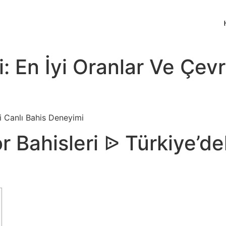
: En İyi Oranlar Ve Çevr
çi Canlı Bahis Deneyimi
r Bahisleri ᐉ Türkiye’d