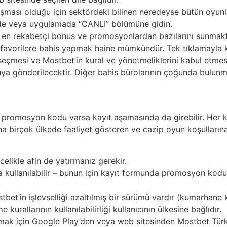
aşması olduğu için sektördeki bilinen neredeyse bütün oyun
nde veya uygulamada “CANLI” bölümüne gidin.
i en rekabetçi bonus ve promosyonlardan bazılarını sunmakt
favorilere bahis yapmak haine mümkündür. Tek tıklamayla kay
 seçmesi ve Mostbet’in kural ve yönetmeliklerini kabul etmesi
cuya gönderilecektir. Diğer bahis bürolarının çoğunda bulunma
 promosyon kodu varsa kayıt aşamasında da girebilir. Her kull
ana birçok ülkede faaliyet gösteren ve cazip oyun koşulların
elikle afin de yatırmanız gerekir.
ullanılabilir – bunun için kayıt formunda promosyon kodunu
ostbet’in işlevselliği azaltılmış bir sürümü vardır (kumarhane
allarının kullanılabilirliği kullanıcının ülkesine bağlıdır.
mak için Google Play’den veya web sitesinden Mostbet Türki