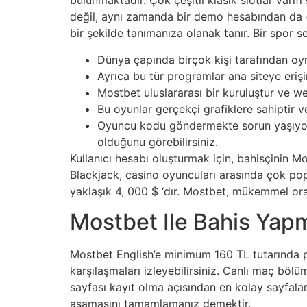
bulunmaktadır. Çok çeşitli klasik slotlar varif
değil, aynı zamanda bir demo hesabından da (
bir şekilde tanımanıza olanak tanır. Bir spor se
Dünya çapında birçok kişi tarafından oy
Ayrıca bu tür programlar ana siteye eriş
Mostbet uluslararası bir kuruluştur ve w
Bu oyunlar gerçekçi grafiklere sahiptir
Oyuncu kodu göndermekte sorun yaşıyor, 
olduğunu görebilirsiniz.
Kullanıcı hesabı oluşturmak için, bahisçinin 
Blackjack, casino oyuncuları arasında çok p
yaklaşık 4, 000 $ ‘dır. Mostbet, mükemmel oranl
Mostbet Ile Bahis Yap
Mostbet English’e minimum 160 TL tutarında p
karşılaşmaları izleyebilirsiniz. Canlı maç böl
sayfası kayıt olma açısından en kolay sayfala
aşamasını tamamlamanız demektir.