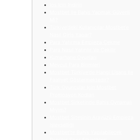
Ios Için Indirin
Mostbet Ile Bahis Yapmak Güvenli
Mi?
Türkiye’deki Kullanıcılar Mostbet’e
Nasıl Giriş Yapar?
Para Yatırma Empieza Çekme
Para Nasıl Yatırılır Ve Çekilir
Kumarhane Oyunları
Mevcut Para Birimleri
Mostbet Türkiye’de Hangi Lisans Ile
Faaliyet Göstermektedir?
Türk Oyuncular Için Mostbet
Promosyon Kodları
Mostbet Şirketinde Bahis Oynamalı
Mıyım?
Mostbet Sitesinin Arayüzü Empieza
Işlevselliği
Mostbet’te Bahis Yapılabilecek
Popüler Spor Etkinlikleri