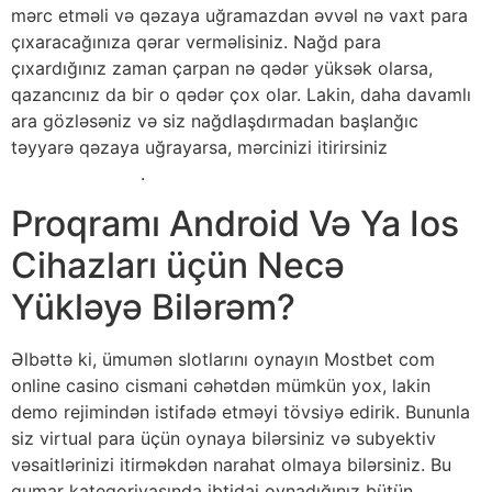
mərc etməli və qəzaya uğramazdan əvvəl nə vaxt para
çıxaracağınıza qərar verməlisiniz. Nağd para
çıxardığınız zaman çarpan nə qədər yüksək olarsa,
qazancınız da bir o qədər çox olar. Lakin, daha davamlı
ara gözləsəniz və siz nağdlaşdırmadan başlanğıc
təyyarə qəzaya uğrayarsa, mərcinizi itirirsiniz
oyna və
mostbet koinlər
.
Proqramı Android Və Ya Ios
Cihazları üçün Necə
Yükləyə Bilərəm?
Əlbəttə ki, ümumən slotlarını oynayın Mostbet com
online casino cismani cəhətdən mümkün yox, lakin
demo rejimindən istifadə etməyi tövsiyə edirik. Bununla
siz virtual para üçün oynaya bilərsiniz və subyektiv
vəsaitlərinizi itirməkdən narahat olmaya bilərsiniz. Bu
qumar kateqoriyasında ibtidai oynadığınız bütün