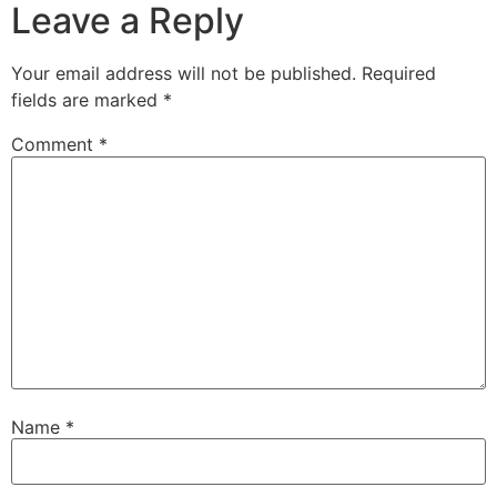
Leave a Reply
Your email address will not be published.
Required
fields are marked
*
Comment
*
Name
*