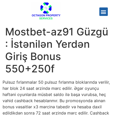
Mostbet-az91 Güzgü
: İstənilən Yerdən
Giriş Bonus
550+250f
Pulsuz fırlanmalar 50 pulsuz fırlanma bloklarında verilir,
hər blok 24 saat ərzində mərc edilir. Əgər oyunçu
həftəni oyunlarda müsbət saldo ilə başa vurubsa, heç
vahid cashback hesablanmır. Bu promosyonda alınan
bonus vəsaitlər x3 mərcinə tabedir və hesaba daxil
edildikdən sonra 72 saat ərzində mərc edilir. Cashback