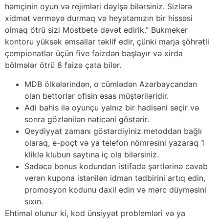
həmçinin oyun və rejimləri dəyişə bilərsiniz. Sizlərə
xidmət verməyə durmaq və heyətamızın bir hissəsi
olmaq ötrü sizi Mostbetə dəvət edirik.” Bukmeker
kontoru yüksək əmsallar təklif edir, çünki marja şöhrətli
çempionatlar üçün five faizdən başlayır və xirda
bölmələr ötrü 8 faizə çata bilər.
MDB ölkələrindən, o cümlədən Azərbaycandan
olan bettorlar ofisin əsas müştəriləridir.
Adi bahis ilə oyunçu yalnız bir hadisəni seçir və
sonra gözlənilən nəticəni göstərir.
Qeydiyyat zamanı göstərdiyiniz metoddan bağlı
olaraq, e-poçt və ya telefon nömrəsini yazaraq 1
kliklə klubun saytına iç ola bilərsiniz.
Sadəcə bonus kodundan istifadə şərtlərinə cavab
verən kupona istənilən idman tədbirini artıq edin,
promosyon kodunu daxil edin və mərc düyməsini
sıxın.
Ehtimal olunur ki, kod ünsiyyət problemləri və ya