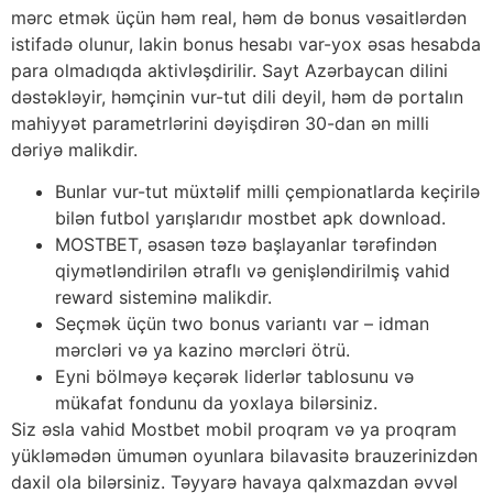
mərc etmək üçün həm real, həm də bonus vəsaitlərdən
istifadə olunur, lakin bonus hesabı var-yox əsas hesabda
para olmadıqda aktivləşdirilir. Sayt Azərbaycan dilini
dəstəkləyir, həmçinin vur-tut dili deyil, həm də portalın
mahiyyət parametrlərini dəyişdirən 30-dan ən milli
dəriyə malikdir.
Bunlar vur-tut müxtəlif milli çempionatlarda keçirilə
bilən futbol yarışlarıdır mostbet apk download.
MOSTBET, əsasən təzə başlayanlar tərəfindən
qiymətləndirilən ətraflı və genişləndirilmiş vahid
reward sisteminə malikdir.
Seçmək üçün two bonus variantı var – idman
mərcləri və ya kazino mərcləri ötrü.
Eyni bölməyə keçərək liderlər tablosunu və
mükafat fondunu da yoxlaya bilərsiniz.
Siz əsla vahid Mostbet mobil proqram və ya proqram
yükləmədən ümumən oyunlara bilavasitə brauzerinizdən
daxil ola bilərsiniz. Təyyarə havaya qalxmazdan əvvəl