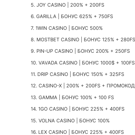
5. JOY CASINO | 200% + 200FS
6. GARILLA | БОНУС 625% + 750FS
7. 1WIN CASINO | БОНУС 500%
8. MOSTBET CASINO | БОНУС 125% + 280F
9. PIN-UP CASINO | БОНУС 200% + 250FS
10. VAVADA CASINO | БОНУС 1000$ + 100FS
11. DRIP CASINO | БОНУС 150% + 325FS
12. CASINO-X | 200% + 200FS + ПРОМОКО
13. GAMMA | БОНУС 100% + 100 FS
14. 1GO CASINO | БОНУС 225% + 400FS
15. VOLNA CASINO | БОНУС 100%
16. LEX CASINO | БОНУС 225% + 400FS