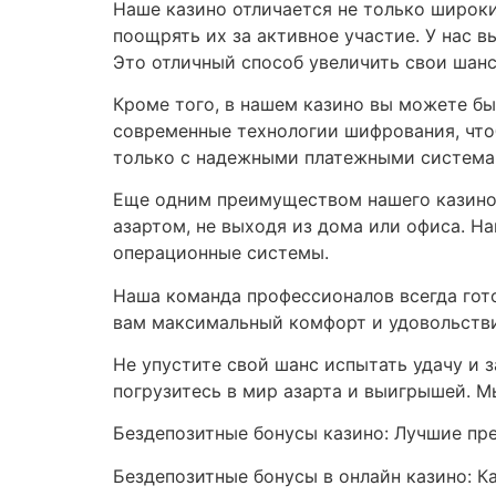
Наше казино отличается не только широк
поощрять их за активное участие. У нас в
Это отличный способ увеличить свои шан
Кроме того, в нашем казино вы можете б
современные технологии шифрования, что
только с надежными платежными системам
Еще одним преимуществом нашего казино 
азартом, не выходя из дома или офиса. Н
операционные системы.
Наша команда профессионалов всегда гото
вам максимальный комфорт и удовольстви
Не упустите свой шанс испытать удачу и 
погрузитесь в мир азарта и выигрышей. 
Бездепозитные бонусы казино: Лучшие п
Бездепозитные бонусы в онлайн казино: Ка