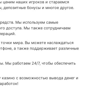
ы ценим наших игроков и стараемся
ы, депозитные бонусы и многое другое.
средств. Мы используем самые
го доступа. Мы также сотрудничаем
пераций.
 точки мира. Вы можете наслаждаться
ртфоне, а также поддерживает различные
ы. Мы работаем 24/7, чтобы обеспечить
у казино с возможностью вывода денег и
аработок!