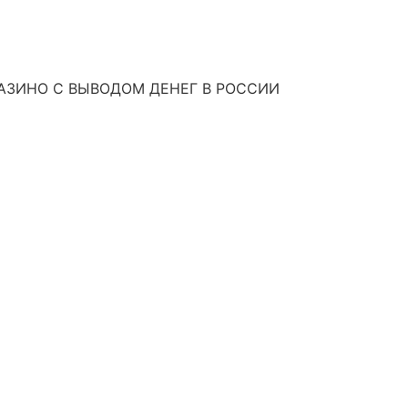
АЗИНО С ВЫВОДОМ ДЕНЕГ В РОССИИ