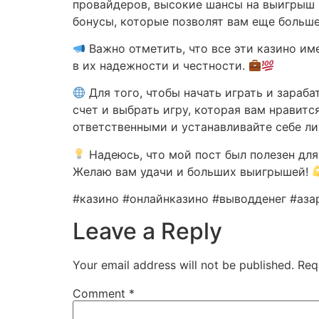
провайдеров, высокие шансы на выигрыш 
бонусы, которые позволят вам еще больше
Важно отметить, что все эти казино им
в их надежности и честности.
Для того, чтобы начать играть и зараба
счет и выбрать игру, которая вам нравит
ответственными и устанавливайте себе л
Надеюсь, что мой пост был полезен для 
Желаю вам удачи и больших выигрышей!
#казино #онлайнказино #выводденег #аза
Leave a Reply
Your email address will not be published.
Req
Comment
*