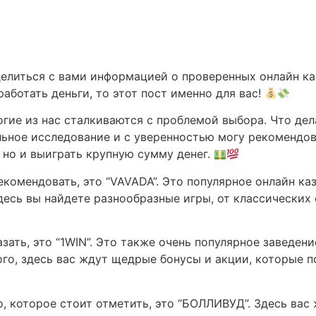
делиться с вами информацией о проверенных онлайн каз
работать деньги, то этот пост именно для вас!
гие из нас сталкиваются с проблемой выбора. Что дела
льное исследование и с уверенностью могу рекомендов
 но и выиграть крупную сумму денег.
екомендовать, это “VAVADA”. Это популярное онлайн к
десь вы найдете разнообразные игры, от классических
зать, это “1WIN”. Это также очень популярное заведен
го, здесь вас ждут щедрые бонусы и акции, которые п
о, которое стоит отметить, это “БОЛЛИВУД”. Здесь ва