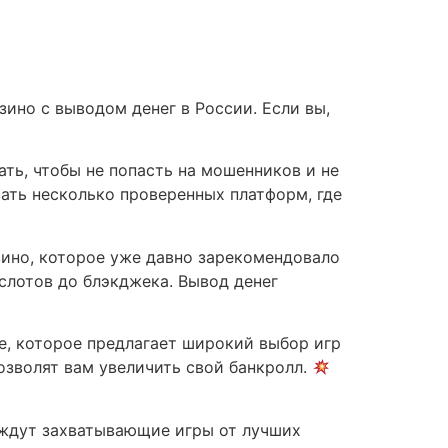
ино с выводом денег в России. Если вы,
ть, чтобы не попасть на мошенников и не
ать несколько проверенных платформ, где
азино, которое уже давно зарекомендовало
 слотов до блэкджека. Вывод денег
ие, которое предлагает широкий выбор игр
озволят вам увеличить свой банкролл.
с ждут захватывающие игры от лучших