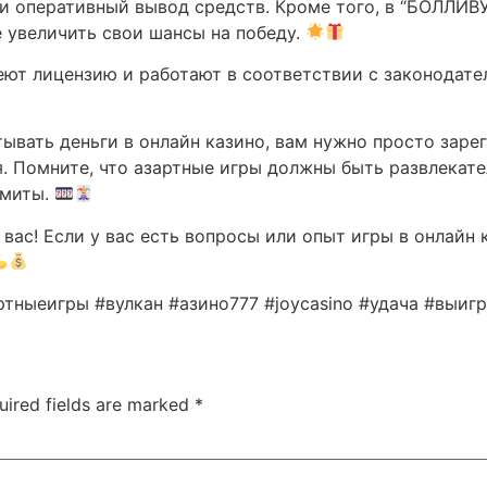
и оперативный вывод средств. Кроме того, в “БОЛЛИВ
 увеличить свои шансы на победу.
еют лицензию и работают в соответствии с законодат
тывать деньги в онлайн казино, вам нужно просто заре
ся. Помните, что азартные игры должны быть развлека
имиты.
вас! Если у вас есть вопросы или опыт игры в онлайн 
ртныеигры #вулкан #азино777 #joycasino #удача #выиг
uired fields are marked
*