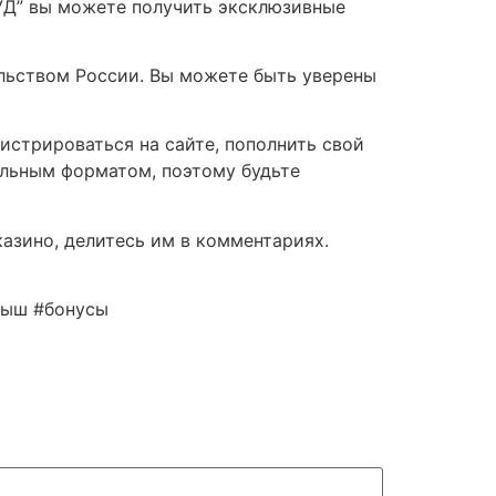
УД” вы можете получить эксклюзивные
ельством России. Вы можете быть уверены
гистрироваться на сайте, пополнить свой
тельным форматом, поэтому будьте
казино, делитесь им в комментариях.
рыш #бонусы