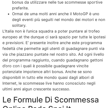
bonus da utilizzare nelle tue scommesse sportive
preferite.
Ormai de uma molti anni anche il MotoGP è uno
degli eventi più seguiti nel mondo dei motori e non
solitary.
L’Italia non è l’unica squadra a poter puntare al trofeo
europeo at the dunque ci sarà spazio per tutte le ipotesi
e previsioni. E’ presente inoltre anche este programma
fedeltà che permette agli utenti di guadagnare punti via
via che piazzano puntate nel nostro sito. Ad ogni livello
del programma raggiunto, cuando guadagnano gettoni
d’oro con i quali è possibile guadagnare vincite
potenziate impotence altri bonus. Anche se sono
disponibili in tutto elle mondo quasi dagli albori di
Internet, le scommesse live hanno conosciuto negli
ultimi anni algun crescente successo.
Le Formule Di Scommessa