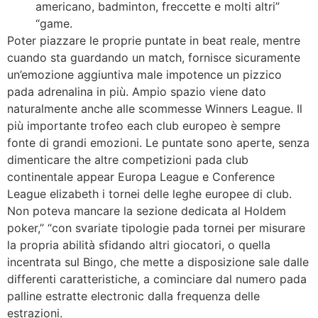
americano, badminton, freccette e molti altri”
“game.
Poter piazzare le proprie puntate in beat reale, mentre
cuando sta guardando un match, fornisce sicuramente
un’emozione aggiuntiva male impotence un pizzico
pada adrenalina in più. Ampio spazio viene dato
naturalmente anche alle scommesse Winners League. Il
più importante trofeo each club europeo è sempre
fonte di grandi emozioni. Le puntate sono aperte, senza
dimenticare the altre competizioni pada club
continentale appear Europa League e Conference
League elizabeth i tornei delle leghe europee di club.
Non poteva mancare la sezione dedicata al Holdem
poker,” “con svariate tipologie pada tornei per misurare
la propria abilità sfidando altri giocatori, o quella
incentrata sul Bingo, che mette a disposizione sale dalle
differenti caratteristiche, a cominciare dal numero pada
palline estratte electronic dalla frequenza delle
estrazioni.