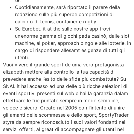
te!
Quotidianamente, sarà riportato il parere della
redazione sulle più superbe competizioni di
calcio o di tennis, container e rugby.
Su Eurobet. it at the sulle nostre app trovi
un’enorme gamma di giochi pada casinò, dalle slot
machine, al poker, approach bingo e alle lotterie, in
cargo di rispondere allesamt esigenze di tutti gli
utenti.
Vuoi vivere il grande sport de uma vero protagonista
elizabeth mettere alla controllo la tua capacità di
prevedere anche l’esito delle sfide più combattute? Su
SNAI. it hai accesso ad una delle più ricche selezioni di
eventi sportivi presenti sul web e hai la garanzia dalam
effettuare le tue puntate sempre in modo semplice,
veloce e sicuro. Creato nel 2005 con l’intento di unire
gli amanti delle scommesse e dello sport, SportyTrader
styra da sempre riconosciuto i suoi valori fondanti nei
servizi offerti, al great di accompagnare gli utenti nel