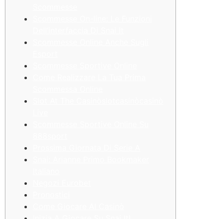
Scommesse
Scommesse On-line: Le Funzioni
Dell’interfaccia Di Snai It
Scommesse Online Anche Sugli
Esport
Scommesse Sportive Online
Come Realizzare La Tua Prima
Scommessa Online
Slot At The Casinòslotcasinòcasinò
Live
Scommesse Sportive Online Su
888sport
Prossima Giornata Di Serie A
Snai: Arianne Primo Bookmaker
Italiano
Negozi Eurobet
Pronostici
Come Giocare Al Casinò
Inizia A Giocare Su Snai It!