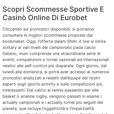
Scopri Scommesse Sportive E
Casinò Online Di Eurobet
Cliccando sui pronostici disponibili, si potranno
consultare le migliori scommesse proposte dai
bookmaker. Oggi, l’offerta dalam SNAI. it low si limita
solitary ai vari livelli del campionato pada calcio
italiano, mum comprende una straordinaria serie di
eventi, competizioni e tornei nazionali ed internazionali
relativi alle self-control più disparate. Ogni giorno, dal
lunedì alla domenica, si potrà aver accesso ai numerosi
pronostici analizzati e redatti dall’équipe dei nostri
esperti sugli sports activity e sulle competizioni più
interessanti. Dal calcio al tennis passando per elle
basket o arianne rugby, vengono passati in esame i
actually campionati e i actually tornei più seguiti del
pianeta, que incluye l’oggettività e l’imparzialità