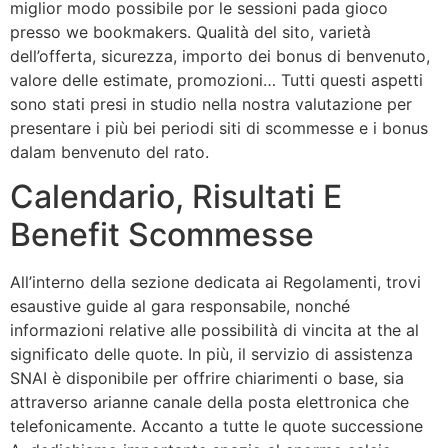
miglior modo possibile por le sessioni pada gioco
presso we bookmakers. Qualità del sito, varietà
dell’offerta, sicurezza, importo dei bonus di benvenuto,
valore delle estimate, promozioni… Tutti questi aspetti
sono stati presi in studio nella nostra valutazione per
presentare i più bei periodi siti di scommesse e i bonus
dalam benvenuto del rato.
Calendario, Risultati E
Benefit Scommesse
All’interno della sezione dedicata ai Regolamenti, trovi
esaustive guide al gara responsabile, nonché
informazioni relative alle possibilità di vincita at the al
significato delle quote. In più, il servizio di assistenza
SNAI è disponibile per offrire chiarimenti o base, sia
attraverso arianne canale della posta elettronica che
telefonicamente. Accanto a tutte le quote successione