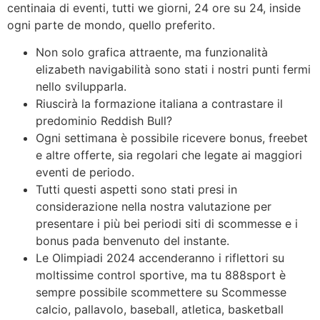
centinaia di eventi, tutti we giorni, 24 ore su 24, inside
ogni parte de mondo, quello preferito.
Non solo grafica attraente, ma funzionalità
elizabeth navigabilità sono stati i nostri punti fermi
nello svilupparla.
Riuscirà la formazione italiana a contrastare il
predominio Reddish Bull?
Ogni settimana è possibile ricevere bonus, freebet
e altre offerte, sia regolari che legate ai maggiori
eventi de periodo.
Tutti questi aspetti sono stati presi in
considerazione nella nostra valutazione per
presentare i più bei periodi siti di scommesse e i
bonus pada benvenuto del instante.
Le Olimpiadi 2024 accenderanno i riflettori su
moltissime control sportive, ma tu 888sport è
sempre possibile scommettere su Scommesse
calcio, pallavolo, baseball, atletica, basketball