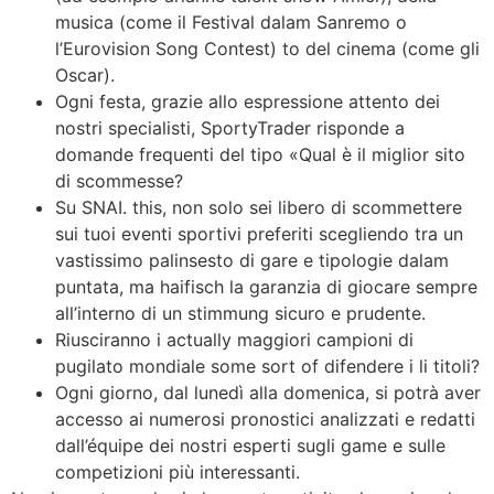
musica (come il Festival dalam Sanremo o
l’Eurovision Song Contest) to del cinema (come gli
Oscar).
Ogni festa, grazie allo espressione attento dei
nostri specialisti, SportyTrader risponde a
domande frequenti del tipo «Qual è il miglior sito
di scommesse?
Su SNAI. this, non solo sei libero di scommettere
sui tuoi eventi sportivi preferiti scegliendo tra un
vastissimo palinsesto di gare e tipologie dalam
puntata, ma haifisch la garanzia di giocare sempre
all’interno di un stimmung sicuro e prudente.
Riusciranno i actually maggiori campioni di
pugilato mondiale some sort of difendere i li titoli?
Ogni giorno, dal lunedì alla domenica, si potrà aver
accesso ai numerosi pronostici analizzati e redatti
dall’équipe dei nostri esperti sugli game e sulle
competizioni più interessanti.