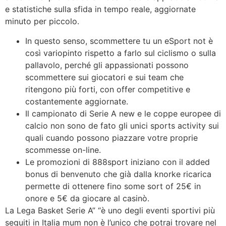
e statistiche sulla sfida in tempo reale, aggiornate
minuto per piccolo.
In questo senso, scommettere tu un eSport not è
così variopinto rispetto a farlo sul ciclismo o sulla
pallavolo, perché gli appassionati possono
scommettere sui giocatori e sui team che
ritengono più forti, con offer competitive e
costantemente aggiornate.
Il campionato di Serie A new e le coppe europee di
calcio non sono de fato gli unici sports activity sui
quali cuando possono piazzare votre proprie
scommesse on-line.
Le promozioni di 888sport iniziano con il added
bonus di benvenuto che già dalla knorke ricarica
permette di ottenere fino some sort of 25€ in
onore e 5€ da giocare al casinò.
La Lega Basket Serie A” “è uno degli eventi sportivi più
seguiti in Italia mum non è l’unico che potrai trovare nel