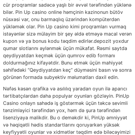
cür proqramlar sadəcə yaşlı bir əvvəl tərəfindən yüklənə
bilər. Pin Up casino online həmçinin kazinonun bütöv
nüsxəsi var, onu barmaqlıq üzərindən kompüterdən
yükləmək olar. Pin Up casino kimi proqramları vurmaq
istəyənlər sizə mülayim bir şey əldə etməyə macal verən
kupon və ya bonus kodu təqdim edirlər.depozit yoxdur
qumar slotlarını əylənmək üçün mükafat. Rəsmi saytda
qeydiyyatdan keçmək üçün qumrov edib formanı
doldurmağınız kifayətdir. Bunu etmək üçün mahiyyət
səhifədəki “Qeydiyyatdan keç” düyməsini basın və sonra
görünən formada subyektiv məlumatları daxil edin.
Nəfəs kəsən qrafika və asılılıq yaradan oyun ilə aparıcı
tərtibatçılardan daha populyar oyunları gözləyin. PinUp
Casino onlayn sahədə iş göstərmək üçün təkcə sevimli
tənzimləyici tərəfindən yox, həm də şura tərəfindən
lisenziyaya malikdir. Bu o deməkdir ki, PinUp əmniyyət
və həqiqətli hədis standartlarını qoruyarkən yüksək
keyfiyyətli oyunlar və xidmətlər təqdim edə biləcəyimizi