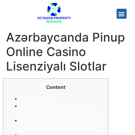
Azərbaycanda Pinup
Online Casino
Lisenziyalı Slotlar
Content
Texniki Dəstək
Pin Up: Sayt Va Uning Tuzilishi,
Ko’rinishi Haqida
Təzə Kriptovalyuta Kazinolarını Skan
Etmək üçün ürəyiaçiq Məsləhətlər
çixariş: Pin-up Bukmeker