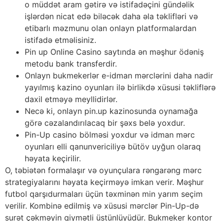
o müddət aram gətirə və istifadəçini gündəlik
işlərdən nicat edə biləcək daha əla təklifləri və
etibarlı məzmunu olan onlayn platformalardan
istifadə etməlisiniz.
Pin up Online Casino saytında ən məşhur ödəniş
metodu bank transferdir.
Onlayn bukmekerlər e-idman mərclərini daha nadir
yayılmış kazino oyunları ilə birlikdə xüsusi təkliflərə
daxil etməyə meyllidirlər.
Necə ki, onlayn pin.up kazinosunda oynamağa
görə cəzalandırılacaq bir şəxs belə yoxdur.
Pin-Up casino bölməsi yoxdur və idman mərc
oyunları elli qanunvericiliyə bütöv uyğun olaraq
həyata keçirilir.
O, təbiətən formalaşır və oyunçulara rəngarəng mərc
strategiyalarını həyata keçirməyə imkan verir. Məşhur
futbol qarşıdurmaları üçün təxminən min yarım seçim
verilir. Kombinə edilmiş və xüsusi mərclər Pin-Up-də
surət çəkməyin qiymətli üstünlüyüdür. Bukmeker kontor