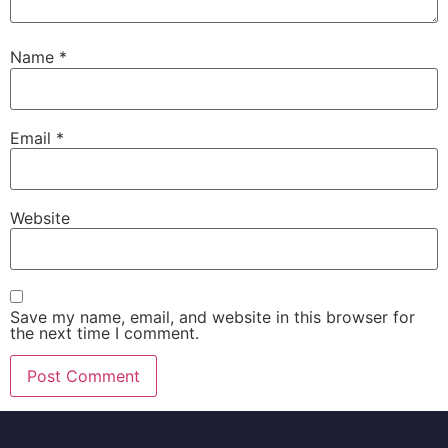
Name
*
Email
*
Website
Save my name, email, and website in this browser for
the next time I comment.