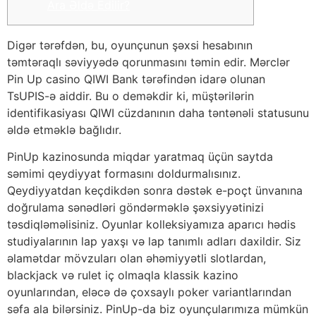
Ara Əldə Edilir?
Digər tərəfdən, bu, oyunçunun şəxsi hesabının
təmtəraqlı səviyyədə qorunmasını təmin edir. Mərclər
Pin Up casino QIWI Bank tərəfindən idarə olunan
TsUPIS-ə aiddir. Bu o deməkdir ki, müştərilərin
identifikasiyası QIWI cüzdanının daha təntənəli statusunu
əldə etməklə bağlıdır.
PinUp kazinosunda miqdar yaratmaq üçün saytda
səmimi qeydiyyat formasını doldurmalısınız.
Qeydiyyatdan keçdikdən sonra dəstək e-poçt ünvanına
doğrulama sənədləri göndərməklə şəxsiyyətinizi
təsdiqləməlisiniz. Oyunlar kolleksiyamıza aparıcı hədis
studiyalarının lap yaxşı və lap tanımlı adları daxildir. Siz
əlamətdar mövzuları olan əhəmiyyətli slotlardan,
blackjack və rulet iç olmaqla klassik kazino
oyunlarından, eləcə də çoxsaylı poker variantlarından
səfa ala bilərsiniz. PinUp-da biz oyunçularımıza mümkün