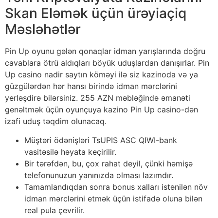
Skan Eləmək üçün ürəyiaçiq
Məsləhətlər
Pin Up oyunu gələn qonaqlar idman yarışlarında doğru
cavablara ötrü aldıqları böyük uduşlardan danışırlar. Pin
Up casino nadir saytın köməyi ilə siz kazinoda və ya
güzgülərdən hər hansı birində idman mərclərini
yerləşdirə bilərsiniz. 255 AZN məbləğində əmanəti
genəltmək üçün oyunçuya kazino Pin Up casino-dən
izafi uduş təqdim olunacaq.
Müştəri ödənişləri TsUPIS ASC QIWI-bank
vasitəsilə həyata keçirilir.
Bir tərəfdən, bu, çox rahat deyil, çünki həmişə
telefonunuzun yanınızda olması lazımdır.
Tamamlandıqdan sonra bonus xalları istənilən növ
idman mərclərini etmək üçün istifadə oluna bilən
real pula çevrilir.