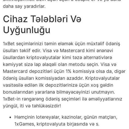
daha say yaradırlar.
Cihaz Tələbləri Və
Uyğunluğu
1xBet seçimlərinizi təmin eləmək üçün müxtəlif ödəniş
üsulları təklif edir. Visa və Mastercard kimi ənənəvi
üsullardan kriptovalyutalar kimi təzə alternativlərə
kəmiyyət sizə lap əlaqəli olan metodu seçin. Visa və
Mastercard depozitləri üçün 1% komissiya olsa da, digər
ödəniş üsulları komissiyadan azaddır. Kriptovalyutalar
vasitəsilə edilən ilk depozitlərinizə üçün xoş gəldin
bonuslarından yararlana bilməyəcəyinizi unutmayın.
1xBet-in rəngarəng ödəniş seçimləri ilə əməliyyatlarınız
yüngül, iti və təhlükəsizdir!
Həmçinin lotereyalar, kazinolar, günün matçları,
1xGames, kriptovalyuta birjasında və s.