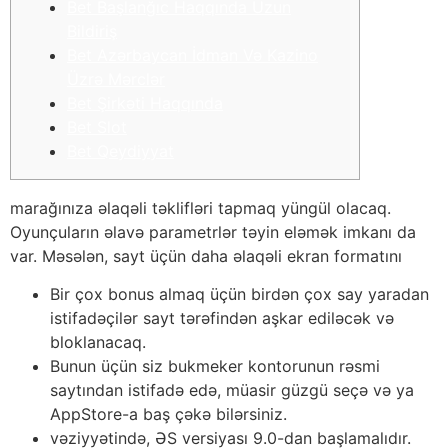
Bet Başlanğıc Haqqında Uzun
Bildiriş
Bet Azərbaycan İdman Və Kazino
Üzrə Mərclər
Bet Şirkəti Haqqında
Bet Slot
Bet Qeydiyyat
marağınıza əlaqəli təklifləri tapmaq yüngül olacaq.
Oyunçuların əlavə parametrlər təyin eləmək imkanı da
var. Məsələn, sayt üçün daha əlaqəli ekran formatını
Bir çox bonus almaq üçün birdən çox say yaradan
istifadəçilər sayt tərəfindən aşkar ediləcək və
bloklanacaq.
Bunun üçün siz bukmeker kontorunun rəsmi
saytından istifadə edə, müasir güzgü seçə və ya
AppStore-a baş çəkə bilərsiniz.
vəziyyətində, ƏS versiyası 9.0-dan başlamalıdır.