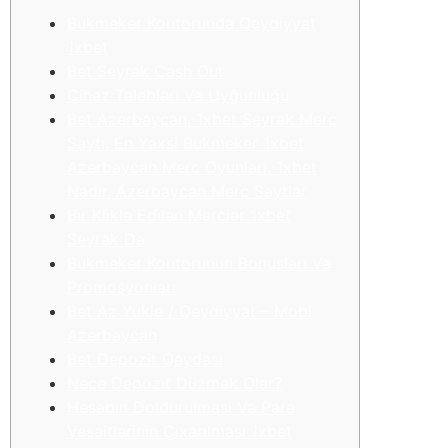
Bukmeker Kontorunda Qeydiyyat
1xbet
Bet Seyrək Cash Out
Cihaz Tələbləri Və Uyğunluğu
Bet Azerbaycan, 1xbet Seyrək Merc
Saytı, En Yaxsi Bukmeker 1xbet
Azerbaycan Merc Oyunlari, 1xbet
Nadir, Azerbaycan Merc Saytlar
Bi̇r Kli̇klə Edi̇lən Mərclər 1xbet
Seyrək Da
Bukmeker Kontorunun Bonusları Və
Promosyonları
Bet Az Yukle / Qeydiyyat – Mobi
Azerbaycan
Bet Depozit Qaydası
Necə Depozit Düzmək Olar?
Hesabın Doldurulması Və Para
Vəsaitlərinin Çıxarılması 1xbet