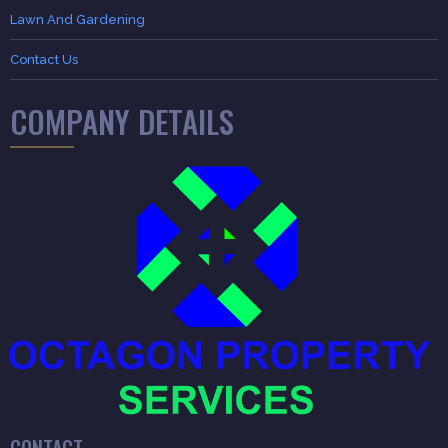
Lawn And Gardening
Contact Us
COMPANY DETAILS