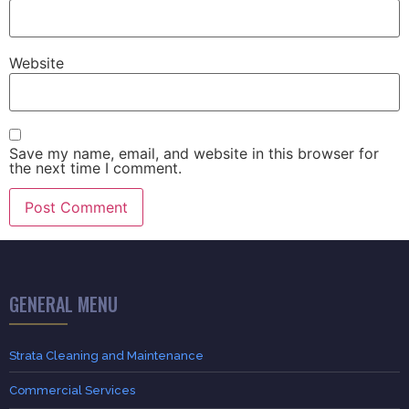
Website
Save my name, email, and website in this browser for
the next time I comment.
GENERAL MENU
Strata Cleaning and Maintenance
Commercial Services