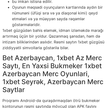
bu imkan istisna edilir.
Oyunun məqsədi oyunçuların kartlarında aydın bir
nümunəni (üfüqi sıra və ya diaqonal kimi) qeyd
etmələri və ya müəyyən sayda rəqəmlər
göstərmələridir.
1xbet güzgüdən bahis eləmək, idman izləməkdə marağı
artırmaq üçün bir yoldur. Qazanmaq şansdan, həm də
intizam biliklərindən asılıdır. Rəsmi saytın 1xbet güzgüsü
ziddiyyətli simvollarla göstərilə bilər.
Bet Azerbaycan, 1xbet Az Merc
Saytı, En Yaxsi Bukmeker 1xbet
Azerbaycan Merc Oyunlari,
1xbet Seyrək, Azerbaycan Merc
Saytlar
Proqramı Android-də quraşdırmaqdan ötrü bukmeker
kontorunun rəsmi saytında mövcud olan APK faylını