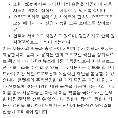
또한 1xBet에서는 다양한 베팅 유형을 제공하여 사용
자들이 원하는 방식으로 베팅할 수 있도록 합니다.
1XBET 우회로 원엑스벳 사이트에 접속해 1XBET 프로
모션 페이지에서 신청 가능한 모든 보너스를 찾아보세
요.
한국어 서비스도 지원하고 있으며, 당연하게도 한국 원
화(KRW)로도 배팅이 가능하다.
이는 사용자의 활동과 충성도에 기반한 추가 혜택과 보상을
제공합니다. 둘째, 사용자는 앱의 프로모션 섹션을 정기적으
로 확인하거나 1xBet 뉴스레터를 구독함으로써 최신 프로모
션과 보너스를 추적할 수 있습니다. 사용자는 정보를 업데이
트하여 기간 제한 프로모션과 독점적인 제안을 활용할 수 있
습니다. 플랫폼의 주목할만한 한 가지 특징은 다양한 관심사
와 선호도에 맞는 다양한 베팅 옵션을 제공한다는 것입니다.
이를 통해 사용자들은 자신의 이길 확률을 극대화하는 완벽
한 베팅 전략을 찾을 수 있습니다. 원활한 탐색과 원활한 사
용자 경험을 보장하기 위해서는 언어와 문화적인 뉘앙스를
신중히 고려해야 합니다.