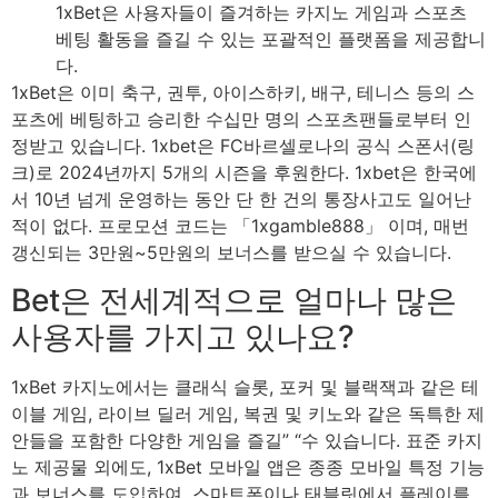
1xBet은 사용자들이 즐겨하는 카지노 게임과 스포츠
베팅 활동을 즐길 수 있는 포괄적인 플랫폼을 제공합니
다.
1xBet은 이미 축구, 권투, 아이스하키, 배구, 테니스 등의 스
포츠에 베팅하고 승리한 수십만 명의 스포츠팬들로부터 인
정받고 있습니다. 1xbet은 FC바르셀로나의 공식 스폰서(링
크)로 2024년까지 5개의 시즌을 후원한다. 1xbet은 한국에
서 10년 넘게 운영하는 동안 단 한 건의 통장사고도 일어난
적이 없다. 프로모션 코드는 「1xgamble888」 이며, 매번
갱신되는 3만원~5만원의 보너스를 받으실 수 있습니다.
Bet은 전세계적으로 얼마나 많은
사용자를 가지고 있나요?
1xBet 카지노에서는 클래식 슬롯, 포커 및 블랙잭과 같은 테
이블 게임, 라이브 딜러 게임, 복권 및 키노와 같은 독특한 제
안들을 포함한 다양한 게임을 즐길” “수 있습니다. 표준 카지
노 제공물 외에도, 1xBet 모바일 앱은 종종 모바일 특정 기능
과 보너스를 도입하여, 스마트폰이나 태블릿에서 플레이를