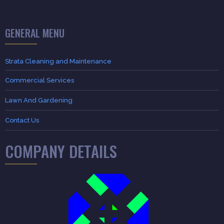
GENERAL MENU
Strata Cleaning and Maintenance
Commercial Services
Lawn And Gardening
Contact Us
COMPANY DETAILS