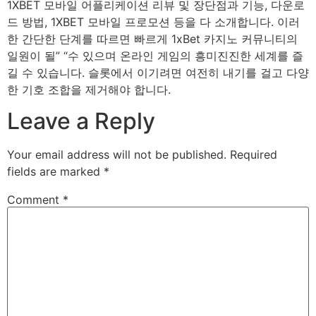
1XBET 모바일 어플리케이션 리뷰 및 장단점과 기능, 다운로
드 방법, 1XBET 모바일 프로모션 등을 다 소개합니다. 이러
한 간단한 단계를 따르면 빠르게 1xBet 카지노 커뮤니티의
일원이 될” “수 있으며 온라인 게임의 흥미진진한 세계를 즐
길 수 있습니다. 슬롯에서 이기려면 여전히 내기를 걸고 다양
한 기호 조합을 제거해야 합니다.
Leave a Reply
Your email address will not be published.
Required
fields are marked
*
Comment
*