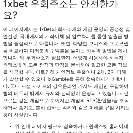
1xbet 우회주소는 안전한가
요?
이 페이지에서는 1xBet의 회사소개와 게임 운영의 공정성 및
안전성, 국내에서의 계좌이체 및 암호화폐를 통한 입출금 방
법을 중점적으로 다룹니다. 또한, 다양한 보너스와 프로모션
을 비교하여 여러분의 수익률을 높이는 최적의 방법을 제시
합니다. 왜 우회주소가 필요한지, 어떻게 사용해야 하는지,
원엑스벳의 모든 장점과 단점을 분석하여 필요한 모든 정보
를 제공합니다. 이로인해 개인정보 유출이나 2차, 3차 피해
가 발생할 수 있으니 1xGamble을 통해 접속하시기 바랍니
다. 국내 사설 사이트의 경우온라인 카지노 게임만 구입하여
법의 테두리 밖에서 규제와 관리없이 운영되고 있습니다. 겉
으로는 같은 게임으로 보이지만 게임의 RTP(환원율)을 조작
하거나 숨기고, 흔히 접하는 먹튀와 같은 피해를 유발 시키는
것이 사실입니다.
위 안내 페이지 링크로 접속하거나 원엑스벳 홈페이제