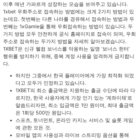
이후 매년 가파르게 성장하는 모습을 보여주고 있습니다.
1xbet 우회주소로 접속하는 방법에는 크게 2가지 방법이 있
는데요. 첫번째는 다른 나라를 경유해서 접속하는 방법과 두
번째는 1xGamle을 통해 우회접속하는 방법이 있습니다. 두
가지 방법 모두 안전하게 공식 홈페이지로 접속이 되며, 우회
주소로 접속하는 두가지 방법을 자세히 알아보겠습니다.
1XBET은 신규 웰컴 보너스를 악용하는 일명 ‘보너스 헌터’
행위를 방지하기 위해, 중복 계정 사용을 엄격하게 금지합니
다.
하지만 그중에서 한국 플레이어에게 가장 최적화 되었
다고 모두가 인정하고 있습니다.
1XBET의 최소 출금액은 지원하는 출금 수단에 따라 다
르지만, 한국 사용자에게 가장 인기 있는 ‘계좌이체’로
말씀드리자면, 최소 입금액은 1만 원이며, 최대 출금액
은 1회당 500만 원입니다.
스포츠, 토너먼트, 온라인 카지노 서비스 및 슬롯 게임
에 관한 모든 것.
모바일 앱의 사용성과 라이브 스트리밍 옵션을 통해