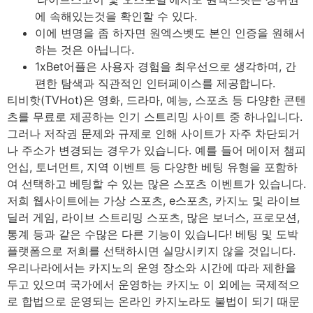
에 속해있는것을 확인할 수 있다.
이에 변명을 좀 하자면 원엑스벳도 본인 인증을 원해서
하는 것은 아닙니다.
1xBet어플은 사용자 경험을 최우선으로 생각하며, 간
편한 탐색과 직관적인 인터페이스를 제공합니다.
티비핫(TVHot)은 영화, 드라마, 예능, 스포츠 등 다양한 콘텐
츠를 무료로 제공하는 인기 스트리밍 사이트 중 하나입니다.
그러나 저작권 문제와 규제로 인해 사이트가 자주 차단되거
나 주소가 변경되는 경우가 있습니다. 예를 들어 메이저 챔피
언십, 토너먼트, 지역 이벤트 등 다양한 베팅 유형을 포함하
여 선택하고 베팅할 수 있는 많은 스포츠 이벤트가 있습니다.
저희 웹사이트에는 가상 스포츠, e스포츠, 카지노 및 라이브
딜러 게임, 라이브 스트리밍 스포츠, 많은 보너스, 프로모션,
통계 등과 같은 수많은 다른 기능이 있습니다! 베팅 및 도박
플랫폼으로 저희를 선택하시면 실망시키지 않을 것입니다.
우리나라에서는 카지노의 운영 장소와 시간에 따라 제한을
두고 있으며 국가에서 운영하는 카지노 이 외에는 국제적으
로 합법으로 운영되는 온라인 카지노라도 불법이 되기 때문