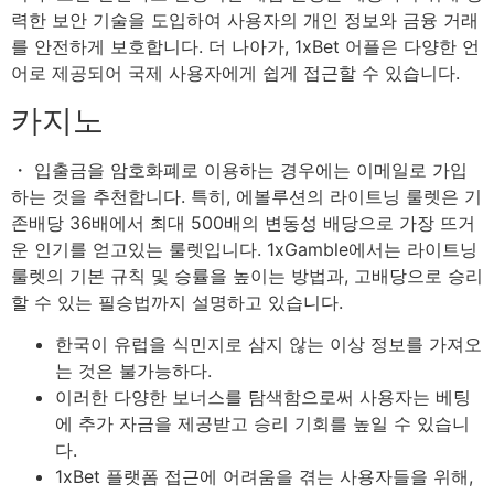
력한 보안 기술을 도입하여 사용자의 개인 정보와 금융 거래
를 안전하게 보호합니다. 더 나아가, 1xBet 어플은 다양한 언
어로 제공되어 국제 사용자에게 쉽게 접근할 수 있습니다.
카지노
・ 입출금을 암호화폐로 이용하는 경우에는 이메일로 가입
하는 것을 추천합니다. 특히, 에볼루션의 라이트닝 룰렛은 기
존배당 36배에서 최대 500배의 변동성 배당으로 가장 뜨거
운 인기를 얻고있는 룰렛입니다. 1xGamble에서는 라이트닝
룰렛의 기본 규칙 및 승률을 높이는 방법과, 고배당으로 승리
할 수 있는 필승법까지 설명하고 있습니다.
한국이 유럽을 식민지로 삼지 않는 이상 정보를 가져오
는 것은 불가능하다.
이러한 다양한 보너스를 탐색함으로써 사용자는 베팅
에 추가 자금을 제공받고 승리 기회를 높일 수 있습니
다.
1xBet 플랫폼 접근에 어려움을 겪는 사용자들을 위해,