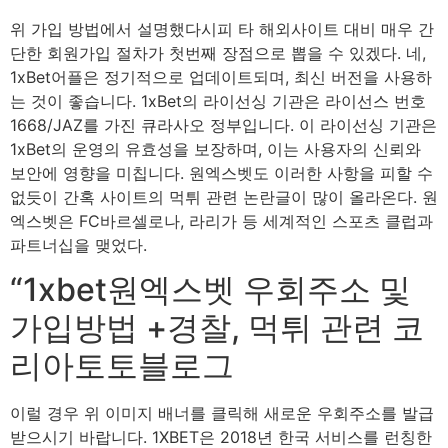
위 가입 방법에서 설명했다시피 타 해외사이트 대비 매우 간
단한 회원가입 절차가 첫번째 장점으로 뽑을 수 있겠다. 네,
1xBet어플은 정기적으로 업데이트되며, 최신 버전을 사용하
는 것이 좋습니다. 1xBet의 라이선싱 기관은 라이선스 번호
1668/JAZ를 가진 큐라사오 정부입니다. 이 라이선싱 기관은
1xBet의 운영의 유효성을 보장하며, 이는 사용자의 신뢰와
보안에 영향을 미칩니다. 원엑스벳도 이러한 사항을 피할 수
없듯이 간혹 사이트의 먹튀 관련 논란글이 많이 올라온다. 원
엑스벳은 FC바르셀로나, 라리가 등 세계적인 스포츠 클럽과
파트너십을 맺었다.
“1xbet원엑스벳 우회주소 및
가입방법 +경찰, 먹튀 관련 코
리아토토블로그
이럴 경우 위 이미지 배너를 클릭해 새로운 우회주소를 발급
받으시기 바랍니다. 1XBET은 2018년 한국 서비스를 런칭한