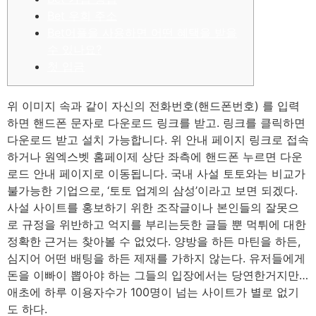
Bet 우회 주소
Bet어플을 사용하면 어떤 혜택을 받을
수 있나요?
첫 입금
위 이미지 속과 같이 자신의 전화번호(핸드폰번호) 를 입력
하면 핸드폰 문자로 다운로드 링크를 받고. 링크를 클릭하면
다운로드 받고 설치 가능합니다. 위 안내 페이지 링크로 접속
하거나 원엑스벳 홈페이제 상단 좌측에 핸드폰 누르면 다운
로드 안내 페이지로 이동됩니다. 국내 사설 토토와는 비교가
불가능한 기업으로, ‘토토 업계의 삼성’이라고 보면 되겠다.
사설 사이트를 홍보하기 위한 조작글이나 본인들의 잘못으
로 규정을 위반하고 억지를 부리는듯한 글들 뿐 먹튀에 대한
정확한 근거는 찾아볼 수 없었다. 양방을 하든 마틴을 하든,
심지어 어떤 배팅을 하든 제재를 가하지 않는다. 유저들에게
돈을 이빠이 뽑아야 하는 그들의 입장에서는 당연한거지만…
애초에 하루 이용자수가 100명이 넘는 사이트가 별로 없기
도 하다.