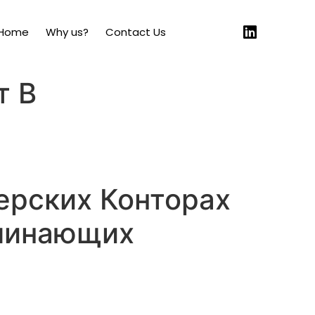
Home
Why us?
Contact Us
т В
ерских Конторах
ачинающих