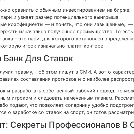
ожно сравнить с обычным инвестированием на бирже.
 пари и узнает размер потенциального выигрыша.
нные коэффициенты — и понять, что они завышенные, —
ржать изначально полученное преимущество. То есть п
. Ставка – это пари, для которого установлен определен
 которую игрок изначально платит конторе
мостбет
.
 Банк Для Ставок
олучил травму, – об этом пишут в СМИ. А вот о характ
правилах составления прогнозов и о наиболее распрос
вок и разработать собственный рабочий подход, то м
нным игроком и следовать намеченным планам. Рассма
або подают, что позволяет сопернику удобно подстроит
ся о заработке со ставок на спорт, он готов рассматр
: Секреты Профессионалов В 