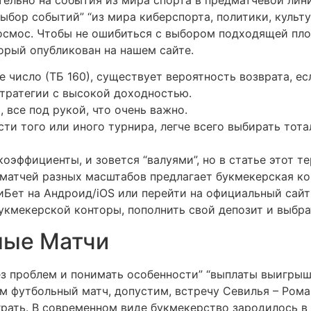
выбор событий” “из мира киберспорта, политики, культ
космос. Чтобы не ошибиться с выбором подходящей пло
орый опубликован на нашем сайте.
е число (ТБ 160), существует вероятность возврата, е
тратегии с высокой доходностью.
 все под рукой, что очень важно.
ти того или иного турнира, легче всего выбирать тота
эффициенты, и зовется “валуями”, но в статье этот т
матчей разных масштабов предлагает букмекерская ко
иБет на Андроид/iOS или перейти на официальный сайт 
укмекерской конторы, пополнить свой депозит и выбрат
ные Матчи
без проблем и понимать особенности” “выплаты выигры
им футбольный матч, допустим, встречу Севилья – Рома
грать. В современном виде букмекерство зародилось в 