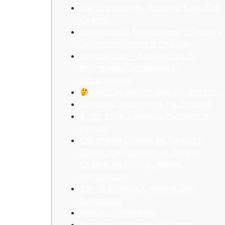
Как Определить Игровой Банк Для
Ставок
Финансовый Менеджмент: Секреты
Профессионалов В Ставках
Второй Шаг – Знакомство С
Игровыми Системами И
Стратегиями
Как Сделать Ставку На Футбол?
Способы Заработать На Ставках
А Что Если Команды Сыграют В
Ничью?
Стратегия Ставок На Теннис В
Лайве, Как Правильно Делать
Ставки На Friendly Матчи,
Инструкция
Топ-10 Важных Советов Для
Выигрыша
Исход Состязания
Групповые Ставки На Спорт