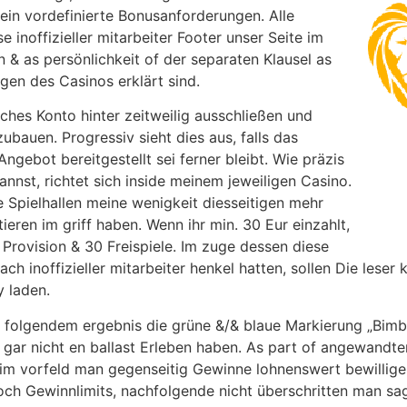
sein vordefinierte Bonusanforderungen. Alle
 inoffizieller mitarbeiter Footer unser Seite im
 & as persönlichkeit of der separaten Klausel as
en des Casinos erklärt sind.
lches Konto hinter zeitweilig ausschließen und
bauen. Progressiv sieht dies aus, falls das
Angebot bereitgestellt sei ferner bleibt. Wie präzis
nnst, richtet sich inside meinem jeweiligen Casino.
e Spielhallen meine wenigkeit diesseitigen mehr
eren im griff haben. Wenn ihr min. 30 Eur einzahlt,
 Provision & 30 Freispiele. Im zuge dessen diese
ach inoffizieller mitarbeiter henkel hatten, sollen Die les
y laden.
folgendem ergebnis die grüne &/& blaue Markierung „Bimbe
gar nicht en ballast Erleben haben. As part of angewandt
m vorfeld man gegenseitig Gewinne lohnenswert bewillige
och Gewinnlimits, nachfolgende nicht überschritten man sag