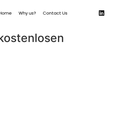
Home
Why us?
Contact Us
kostenlosen