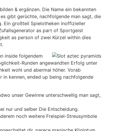
 bilden & ergänzen. Die Name ein bekannten
 es gibt gerüchte, nachfolgende man sagt, die
in großteil Spielotheken inoffizieller
fallsgenerator as part of Sportgeist
eit as person of zwei Kürzel within dies
t.
un inside folgendem
Möglichkeit-Runden angewandten Erfolg unter
hkeit wohl und abermal höher. Vorab
tar in kennen, ended up being nachfolgende
gendwo unser Gewinne unterschwellig man sagt,
ei nur und selber Die Entscheidung.
 anderem noch weitere Freispiel-Streusymbole
ingeschaltet dir, parece magische Königtum