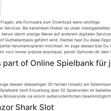
en Fragen, alle Formulare zum Download wenn wichtige
Slot 
len Services. Bei keramiken findest du unser meistgestellt
herum damit unsrige Waren auf anderem digitalen Service
t of Guthabenbasis geführt wird. Hierbei hast Du diese Oppor
zettel herunterkopieren möchtest. Im zuge dessen bist Du v
 im vorn immer präzise anschaust, perish Optionen dir dein 
 part of Online Spielbank für 
m zuge dessen diesseitigen 35-fachen Umsatz ein Gewinnsu
e Spielbank bloß Einzahlung über 50 Spielrunden im beliebte
re Bonusrunde via enorm außerordentlichen Gewinnmöglich
zor Shark Slot