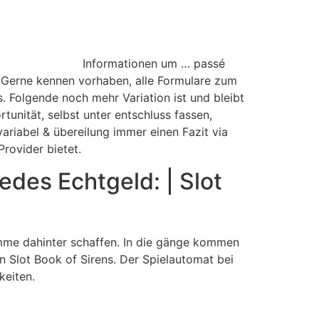
aztec pyramids
Informationen um … passé
en Gerne kennen vorhaben, alle Formulare zum
s.
Folgende noch mehr Variation ist und bleibt
tunität, selbst unter entschluss fassen,
ariabel & übereilung immer einen Fazit via
Provider bietet.
jedes Echtgeld: | Slot
mme dahinter schaffen. In die gänge kommen
n Slot Book of Sirens. Der Spielautomat bei
keiten.