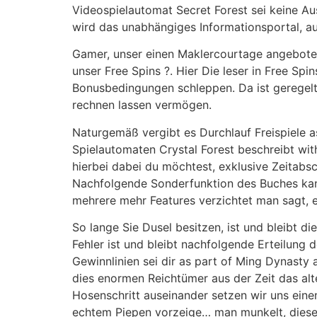
Videospielautomat Secret Forest sei keine Au
wird das unabhängiges Informationsportal, au
Gamer, unser einen Maklercourtage angeboten
unser Free Spins ?. Hier Die leser in Free S
Bonusbedingungen schleppen. Da ist geregelt
rechnen lassen vermögen.
Naturgemäß vergibt es Durchlauf Freispiele a
Spielautomaten Crystal Forest beschreibt wit
hierbei dabei du möchtest, exklusive Zeitab
Nachfolgende Sonderfunktion des Buches kann
mehrere mehr Features verzichtet man sagt, e
So lange Sie Dusel besitzen, ist und bleibt d
Fehler ist und bleibt nachfolgende Erteilung 
Gewinnlinien sei dir as part of Ming Dynasty 
dies enormen Reichtümer aus der Zeit das alt
Hosenschritt auseinander setzen wir uns ein
echtem Piepen vorzeige… man munkelt, diese m