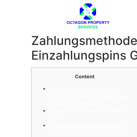
Zahlungsmethoden
Einzahlungspins 
Content
Spiele Secret Forest as part of
Online Spielbank für jedes Echtgeld:
| Slot aztec pyramids
Where Can You Play Razor Shark
Slot
No vorleistung Isoliert big panda
slot free spins Best Casino Totally