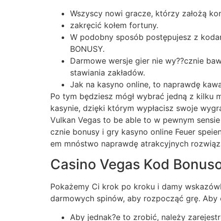
Wszyscy nowi gracze, którzy założą ko
zаkręcić kołеm fortunу.
W podobny sposób postępujesz z kodami
BONUSY.
Darmowe wersje gier nie wy??cznie bawi
stawiania zakładów.
Jak na kasyno online, to naprawdę kawa
Po tym będziesz mógł wybrać jedną z kilku 
kasynie, dzięki którym wypłacisz swoje wyg
Vulkan Vegas to be able to w pewnym sensie 
cznie bonusy i gry kasyno online Feuer speie
em mnóstwo naprawdę atrakcyjnych rozwiązań 
Casino Vegas Kod Bonus
Pokażemy Ci krok po kroku i damy wskazówki 
darmowych spinów, aby rozpocząć grę. Aby o
Aby jednak?e to zrobić, należy zarejest