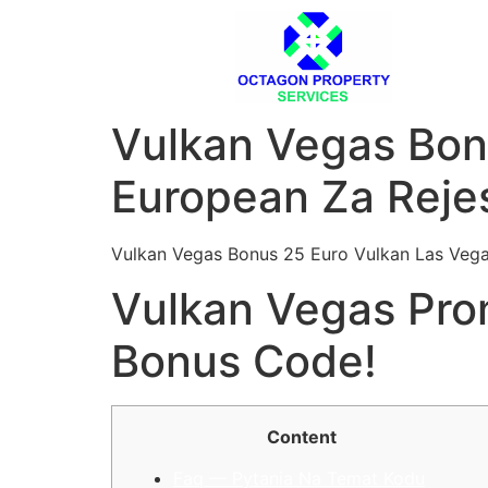
Vulkan Vegas Bon
European Za Rejes
Vulkan Vegas Bonus 25 Euro Vulkan Las Vega
Vulkan Vegas Pro
Bonus Code!
Content
Faq — Pytania Na Temat Kodu