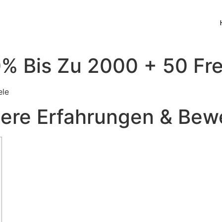
% Bis Zu 2000 + 50 Fre
ele
ere Erfahrungen & Bew