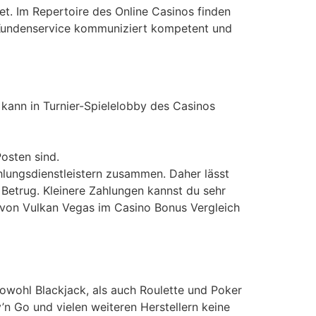
et. Im Repertoire des Online Casinos finden
er Kundenservice kommuniziert kompetent und
ann in Turnier-Spielelobby des Casinos
osten sind.
lungsdienstleistern zusammen. Daher lässt
Betrug. Kleinere Zahlungen kannst du sehr
 von Vulkan Vegas im Casino Bonus Vergleich
Sowohl Blackjack, als auch Roulette und Poker
’n Go und vielen weiteren Herstellern keine