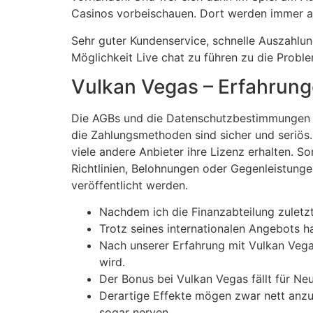
Casinos vorbeischauen. Dort werden immer akt
Sehr guter Kundenservice, schnelle Auszahlung
Möglichkeit Live chat zu führen zu die Prob
Vulkan Vegas – Erfahrung
Die AGBs und die Datenschutzbestimmungen s
die Zahlungsmethoden sind sicher und seriös
viele andere Anbieter ihre Lizenz erhalten. So
Richtlinien, Belohnungen oder Gegenleistunge
veröffentlicht werden.
Nachdem ich die Finanzabteilung zuletzt 
Trotz seines internationalen Angebots ha
Nach unserer Erfahrung mit Vulkan Vega
wird.
Der Bonus bei Vulkan Vegas fällt für N
Derartige Effekte mögen zwar nett anzus
sogar nerven.