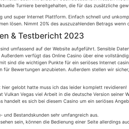
uelle Turniere bereitgehalten, die für das zusätzliche gew
 und super Internet Plattform. Einfach schnell und unkompli
lemen lösen. Nimmt 20% des auszuzahlenden Betrags wenn d
en & Testbericht 2023
ind umfassend auf der Website aufgeführt. Sensible Daten
. Außerdem verfügt das Online Casino über eine vollständi
mit sind die wichtigen Punkte für ein seriöses Internet casi
n für Bewertungen anzubieten. Außerdem stellen wir sicher
hier gelobt hatte muss ich das leider komplett revidieren!
t Vulkan Vegas viel Arbeit in die deutsche Version seiner 
s handelt es sich bei diesem Casino um ein seriöses Angeb
eu- und Bestandskunden sehr umfangreich aus.
ehen sein, können die Bedienung einer Seite allerdings auc