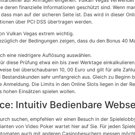
cemitarbeiter auf Anfragen eingehen. Vulkan Vegas verwende
e deren finanzielle Informationen geschützt sind. Wenn man
dass man auf der sicheren Seite ist. Das wird in dieser Onli
mationen über PCI DSS übertragen werden.
von Vulkan Vegas extrem wichtig.
ezüglich der Bedingungen zeigen, dass du den Bonus 40 M
 auch eine niedrigere Auflösung auswählen.
 für diese Prüfung etwa ein bis zwei Werktage einkalkulieren
weise bei überschaubaren 10, 00 Euro und gilt für alle Zahl
und Bestandskunden sehr umfangreich aus. Gleich zu Begi
he Anmeldung. Die Limits in den Online Slots liegen in der 
rs hohen Einsätzen spielen wollen.
e: Intuitiv Bedienbare Webse
durch suchen, empfehlen wir einen Besuch in der Spielelobb
anten von Video Poker wartet hier auf Sie. Für jeden Spiel
utomaten auch mit anderen Casinobesuchern messen möchte,