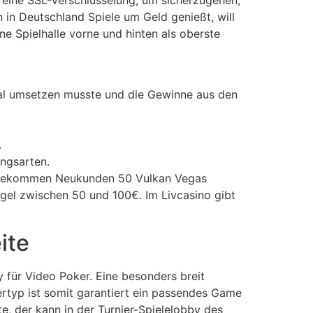
t eine SSL-Verschlüsselung, um sicherzugehen,
 in Deutschland Spiele um Geld genießt, will
ne Spielhalle vorne und hinten als oberste
al umsetzen musste und die Gewinne aus den
.
ungsarten.
nn bekommen Neukunden 50 Vulkan Vegas
Regel zwischen 50 und 100€. Im Livcasino gibt
ite
y für Video Poker. Eine besonders breit
ertyp ist somit garantiert ein passendes Game
 der kann in der Turnier-Spielelobby des