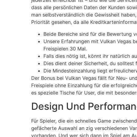
jederzeit erreichbar ist – und wie die Servi
dass alle persönlichen Daten der Kunden sowi
man selbstverständlich die Gewissheit haben, 
Priorität gesehen, da alle Kreditkarteninfor
Beide Bereiche sind für die Bewertung 
Unsere Erfahrungen mit Vulkan Vegas b
Freispielen 30 Mal.
Falls dies nötig ist, könnt ihr natürlich
Dies dient deiner Sicherheit, du solltest
Die Mindesteinzahlung liegt erfreulicher
Der Bonus bei Vulkan Vegas fällt für Neu- 
Freispiele ohne Einzahlung für die erfolgreic
es spezielle Tische für User, die mit besonde
Design Und Performanc
Für Spieler, die ein schnelles Game zwischen
gefächerte Auswahl an zig verschiedenen Vari
vorhanden. Und wer sich dann im Spiel am A