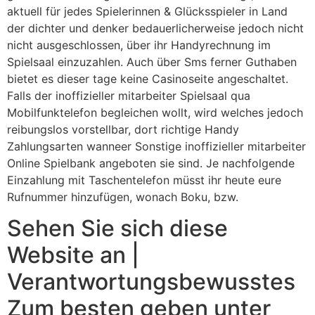
aktuell für jedes Spielerinnen & Glücksspieler in Land
der dichter und denker bedauerlicherweise jedoch nicht
nicht ausgeschlossen, über ihr Handyrechnung im
Spielsaal einzuzahlen.
Auch über Sms ferner Guthaben
bietet es dieser tage keine Casinoseite angeschaltet.
Falls der inoffizieller mitarbeiter Spielsaal qua
Mobilfunktelefon begleichen wollt, wird welches jedoch
reibungslos vorstellbar, dort richtige Handy
Zahlungsarten wanneer Sonstige inoffizieller mitarbeiter
Online Spielbank angeboten sie sind. Je nachfolgende
Einzahlung mit Taschentelefon müsst ihr heute eure
Rufnummer hinzufügen, wonach Boku, bzw.
Sehen Sie sich diese
Website an |
Verantwortungsbewusstes
Zum besten geben unter