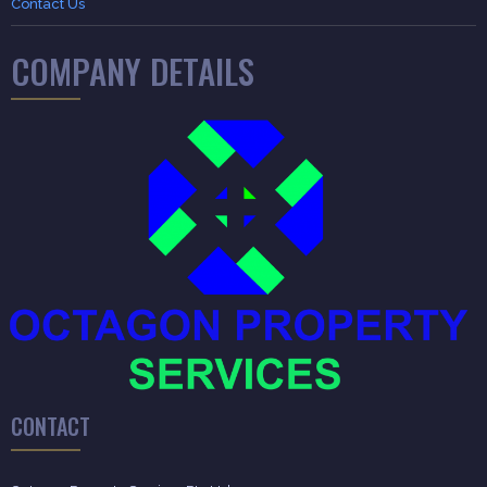
Contact Us
COMPANY DETAILS
CONTACT