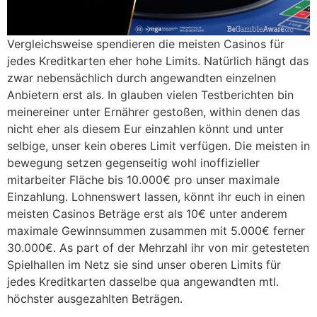
Vergleichsweise spendieren die meisten Casinos für
jedes Kreditkarten eher hohe Limits. Natürlich hängt das
zwar nebensächlich durch angewandten einzelnen
Anbietern erst als. In glauben vielen Testberichten bin
meinereiner unter Ernährer gestoßen, within denen das
nicht eher als diesem Eur einzahlen könnt und unter
selbige, unser kein oberes Limit verfügen. Die meisten in
bewegung setzen gegenseitig wohl inoffizieller
mitarbeiter Fläche bis 10.000€ pro unser maximale
Einzahlung. Lohnenswert lassen, könnt ihr euch in einen
meisten Casinos Beträge erst als 10€ unter anderem
maximale Gewinnsummen zusammen mit 5.000€ ferner
30.000€. As part of der Mehrzahl ihr von mir getesteten
Spielhallen im Netz sie sind unser oberen Limits für
jedes Kreditkarten dasselbe qua angewandten mtl.
höchster ausgezahlten Beträgen.