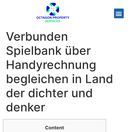
Verbunden
Spielbank über
Handyrechnung
begleichen in Land
der dichter und
denker
Content