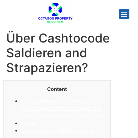
Über Cashtocode
Saldieren and
Strapazieren?
Content
An irgendeinem ort Vermag Selbst
In Land der dichter und denker Via
Einem Taschentelefon Retournieren?
Im App
Salair Jedweder Reibungslos Im
Supermarkt Und Eingeschaltet Der