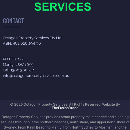
CONTACT
Octagon Property Services Pty Ltd
ABN: 481 628 294 96
PO BOX 122
Manly NSW 1655
Call 1300 308 541
info@octagonpropertyservices.com.au
© 2026 Octagon Property Services. All Rights Reserved. Website By
TheFusionBrand
Octagon Property Services provides strata property maintenance and cleaning
services throughout the northern beaches, north shore, and upper north shore of
Sydney. From Palm Beach to Manly, from North Sydney to Mosman, and the