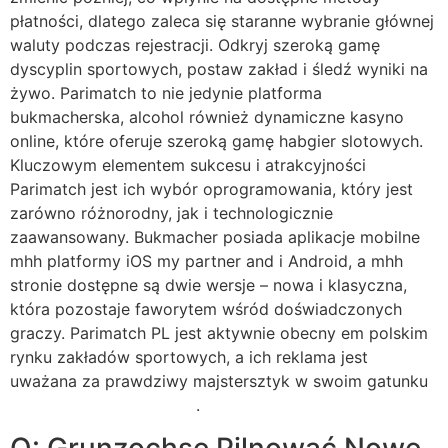
płatności, dlatego zaleca się staranne wybranie głównej
waluty podczas rejestracji. Odkryj szeroką gamę
dyscyplin sportowych, postaw zakład i śledź wyniki na
żywo. Parimatch to nie jedynie platforma
bukmacherska, alcohol również dynamiczne kasyno
online, które oferuje szeroką gamę habgier slotowych.
Kluczowym elementem sukcesu i atrakcyjności
Parimatch jest ich wybór oprogramowania, który jest
zarówno różnorodny, jak i technologicznie
zaawansowany. Bukmacher posiada aplikacje mobilne
mhh platformy iOS my partner and i Android, a mhh
stronie dostępne są dwie wersje – nowa i klasyczna,
która pozostaje faworytem wśród doświadczonych
graczy. Parimatch PL jest aktywnie obecny em polskim
rynku zakładów sportowych, a ich reklama jest
uważana za prawdziwy majstersztyk w swoim gatunku
https://parimatch-bet.pl/
.
Q: Grunzochse Pilnować Nowe