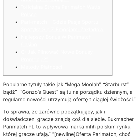
“oficjalna Strona Parimatch Watts
Polsce
Pari-match – Gdzie Pasja Sportu
Spotyka Się Z Emocjami Zakładów
Najlepszy Bonus W Parimatch
Casino
Q: Jak Pilnować Nowe Bonusy I
Promocje?”
Metody Płatności
Popularne tytuły takie jak “Mega Moolah”, “Starburst”
bądź” ““Gonzo’s Quest” są tu na porządku dziennym, a
regularne nowości utrzymują ofertę t ciągłej świeżości.”
To sprawia, że zarówno początkujący, jak i
doświadczeni gracze znajdą coś dla siebie. Bukmacher
Parimatch PL to wpływowa marka mhh polskim rynku,
której gracze ufają.” “[newline]Oferta Parimatch, choć