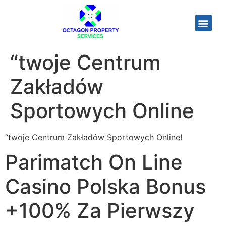
“twoje Centrum
Zakładów
Sportowych Online
“twoje Centrum Zakładów Sportowych Online!
Parimatch On Line
Casino Polska Bonus
+100% Za Pierwszy