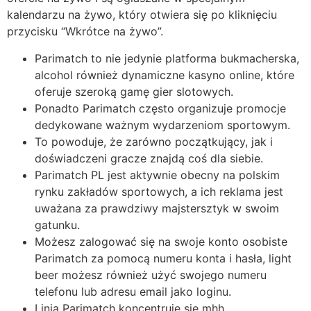
kalendarzu na żywo, który otwiera się po kliknięciu
przycisku “Wkrótce na żywo”.
Parimatch to nie jedynie platforma bukmacherska,
alcohol również dynamiczne kasyno online, które
oferuje szeroką gamę gier slotowych.
Ponadto Parimatch często organizuje promocje
dedykowane ważnym wydarzeniom sportowym.
To powoduje, że zarówno początkujący, jak i
doświadczeni gracze znajdą coś dla siebie.
Parimatch PL jest aktywnie obecny na polskim
rynku zakładów sportowych, a ich reklama jest
uważana za prawdziwy majstersztyk w swoim
gatunku.
Możesz zalogować się na swoje konto osobiste
Parimatch za pomocą numeru konta i hasła, light
beer możesz również użyć swojego numeru
telefonu lub adresu email jako loginu.
Linia Parimatch koncentruje się mhh