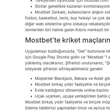
Türkiye’den oyuncular için mostbet.com 
Slotlar genellikle kazanan kombinasyonl
Mostbet Zerkalo, kullanıcıların alışkın o
Futbol, ​​basketbol, ​​tenis, buz hokeyi ve çok 
diğer web sitelerine göre oldukça rekabetçidi
isimlerden biri haline gelen Kıbrıs merkezli bir 
Mostbet’te kriket maçlarını
Uygulamayı bulduğunuzda, “Get” butonuna tıkl
için Google Play Store’a gidin ve “Mostbet “i
yüklemiş olacaksınız. Şifrenizi unutursanız, “
izleyerek şifrenizi sıfırlayabilmeniz gerekir
ht
Müşteriler Blackjack, Bakara ve Rulet gibi
Mostbet birkaç yıldır faaliyette ve birç
Evde kaldığımız dönemde online kazino oy
Uçak uçarken, uçuşa yerleştirilen bahis 
Mostbet birkaç yıldır faaliyette ve birçok mü
ödeme talebinizi yapmadan önce ve ayrıca hoşge