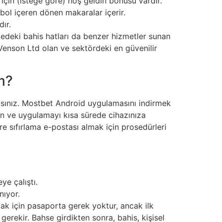
çin (isteğe göre) hoş geldin bonusu vardır.
ol içeren dönen makaralar içerir.
ır.
Sitedeki bahis hatları da benzer hizmetler sunan
Venson Ltd olan ve sektördeki en güvenilir
im?
sınız. Mostbet Android uygulamasını indirmek
ın ve uygulamayı kısa sürede cihazınıza
re sıfırlama e-postası almak için prosedürleri
ye çalıştı.
nıyor.
ak için pasaporta gerek yoktur, ancak ilk
erekir. Bahse girdikten sonra, bahis, kişisel