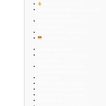
Nasıl para çekebilirim?
Mostbet TR online Casino’da hangi
oyunlar mevcuttur
Mostbet-27 Bonusları ve
Promosyonları
Mostbet kişisel hesaba giriş
Hesabıma nasıl para
yükleyebilirim?
Mostbet’te Bonuslar
Android ve iOS için Mostbet
Uygulaması
Mostbet bahisçisinin karlı
promosyonlarını kaçırmayın:
Masa Tenisi
Mostbet Bahisçi Avantajları
Para nasıl yatırılır ve çekilir
Bonuslar ve Promosyonlar
Bahis Oranları
Herhangi bir sorunuz var mı? –