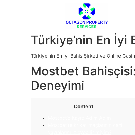
Türkiye’nin En İyi
Türkiye’nin En İyi Bahis Şirketi ve Online Casi
Mostbet Bahisçisi:
Deneyimi
Content
Mostbet’e Kayıt: Adım Adım
Mostbet’te kriket maçlarının canlı
yayınlarını izleyebilir miyim?