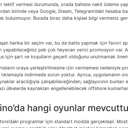
in teklif vermesi durumunda, orada bahiste nakit ödeme yapa
ardan birinde veya Google, Steam, Telegram’daki hesaba bağl
bulunmuyor. Burada biraz daha kişisel bilgi vermeniz gerek
an harika bir seçim var, bu da bahis yapmak için favori spo
 yapabileceğiniz pek çok heyecan verici promosyon var. Anca
nus için şart ve koşulların geçerli olduğunu unutmamak öneml
lamaların oraya yerleştirilmesine izin vermemesi nedeniyle
ıklamayla indirmede sorun yoktur. Ayrıca, uygulamanın ona eriş
lar aracılığıyla çalışabileceğinden, sağlayıcının bunları 
zı ülkelerde kaynakları engellenebilecek offshore kumarhane
ino’da hangi oyunlar mevcuttu
ore’daki programlar için standart modda gerçekleşir. Mostbe