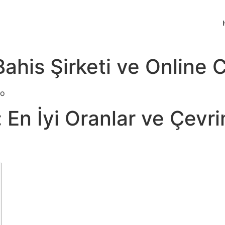
 Bahis Şirketi ve Online 
no
 En İyi Oranlar ve Çevri