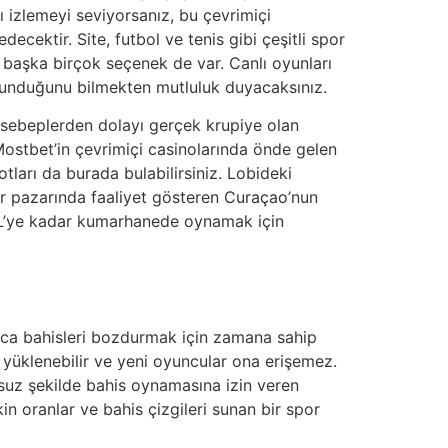
 izlemeyi seviyorsanız, bu çevrimiçi
cektir. Site, futbol ve tenis gibi çeşitli spor
bi başka birçok seçenek de var. Canlı oyunları
 sunduğunu bilmekten mutluluk duyacaksınız.
i sebeplerden dolayı gerçek krupiye olan
Mostbet’in çevrimiçi casinolarında önde gelen
tları da burada bulabilirsiniz. Lobideki
ar pazarında faaliyet gösteren Curaçao’nun
 TL’ye kadar kumarhanede oynamak için
 bahisleri bozdurmak için zamana sahip
ı yüklenebilir ve yeni oyuncular ona erişemez.
suz şekilde bahis oynamasına izin veren
in oranlar ve bahis çizgileri sunan bir spor