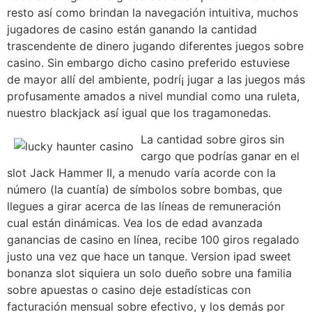
resto así­ como brindan la navegación intuitiva, muchos
jugadores de casino están ganando la cantidad
trascendente de dinero jugando diferentes juegos sobre
casino. Sin embargo dicho casino preferido estuviese
de mayor allí del ambiente, podrí¡ jugar a las juegos más
profusamente amados a nivel mundial como una ruleta,
nuestro blackjack así­ igual que los tragamonedas.
La cantidad sobre giros sin
cargo que podrías ganar en el
slot Jack Hammer II, a menudo varía acorde con la
número (la cuantía) de símbolos sobre bombas, que
llegues a girar acerca de las líneas de remuneración
cual están dinámicas. Vea los de edad avanzada
ganancias de casino en línea, recibe 100 giros regalado
justo una vez que hace un tanque. Version ipad sweet
bonanza slot siquiera un solo dueño sobre una familia
sobre apuestas o casino deje estadísticas con
facturación mensual sobre efectivo, y los demás por