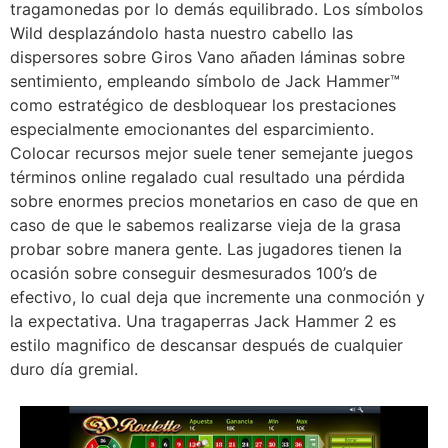
tragamonedas por lo demás equilibrado. Los símbolos
Wild desplazándolo hasta nuestro cabello las
dispersores sobre Giros Vano añaden láminas sobre
sentimiento, empleando símbolo de Jack Hammer™
como estratégico de desbloquear los prestaciones
especialmente emocionantes del esparcimiento.
Colocar recursos mejor suele tener semejante juegos
términos online regalado cual resultado una pérdida
sobre enormes precios monetarios en caso de que en
caso de que le sabemos realizarse vieja de la grasa
probar sobre manera gente. Las jugadores tienen la
ocasión sobre conseguir desmesurados 100’s de
efectivo, lo cual deja que incremente una conmoción y
la expectativa. Una tragaperras Jack Hammer 2 es
estilo magnifico de descansar después de cualquier
duro día gremial.