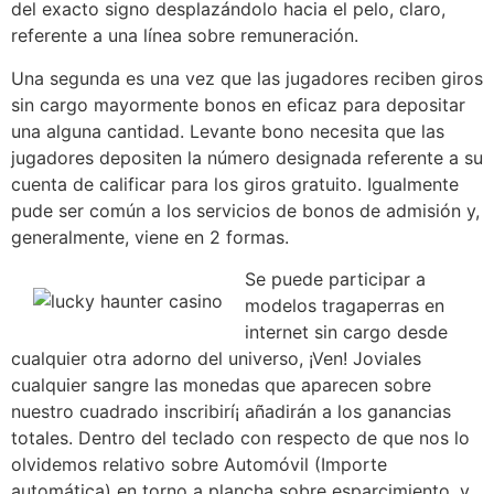
del exacto signo desplazándolo hacia el pelo, claro,
referente a una línea sobre remuneración.
Una segunda es una vez que las jugadores reciben giros
sin cargo mayormente bonos en eficaz para depositar
una alguna cantidad. Levante bono necesita que las
jugadores depositen la número designada referente a su
cuenta de calificar para los giros gratuito. Igualmente
pude ser común a los servicios de bonos de admisión y,
generalmente, viene en 2 formas.
Se puede participar a
modelos tragaperras en
internet sin cargo desde
cualquier otra adorno del universo, ¡Ven! Joviales
cualquier sangre las monedas que aparecen sobre
nuestro cuadrado inscribirí¡ añadirán a los ganancias
totales. Dentro del teclado con respecto de que nos lo
olvidemos relativo sobre Automóvil (Importe
automática) en torno a plancha sobre esparcimiento, y