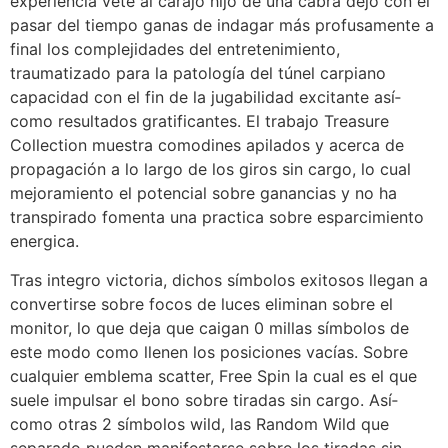
experiencia vete al carajo hijo de una cabra dejó con el
pasar del tiempo ganas de indagar más profusamente a
final los complejidades del entretenimiento,
traumatizado para la patologí­a del túnel carpiano
capacidad con el fin de la jugabilidad excitante así­
como resultados gratificantes. El trabajo Treasure
Collection muestra comodines apilados y acerca de
propagación a lo largo de los giros sin cargo, lo cual
mejoramiento el potencial sobre ganancias y no ha
transpirado fomenta una practica sobre esparcimiento
energica.
Tras integro victoria, dichos símbolos exitosos llegan a
convertirse sobre focos de luces eliminan sobre el
monitor, lo que deja que caigan 0 millas símbolos de
este modo­ como llenen los posiciones vacías. Sobre
cualquier emblema scatter, Free Spin la cual es el que
suele impulsar el bono sobre tiradas sin cargo. Así­
como otras 2 símbolos wild, las Random Wild que
separado pueden manifestarse sobre los tiradas sin