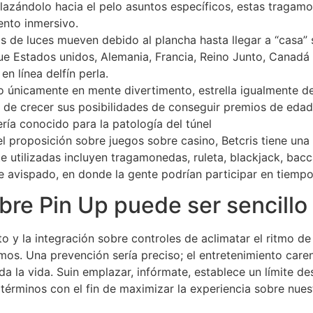
plazándolo hacia el pelo asuntos específicos, estas tragam
ento inmersivo.
cos de luces mueven debido al plancha hasta llegar a “casa
ue Estados unidos, Alemania, Francia, Reino Junto, Canadá 
n línea delfín perla.
no únicamente en mente divertimento, estrella igualmente d
 de crecer sus posibilidades de conseguir premios de edad
rí­a conocido para la patologí­a del túnel
máquinas tragamon
l proposición sobre juegos sobre casino, Betcris tiene una
 utilizadas incluyen tragamonedas, ruleta, blackjack, bacc
avispado, en donde la gente podrían participar en tiempo 
re Pin Up puede ser sencillo
o y la integración sobre controles de aclimatar el ritmo de 
s. Una prevención serí­a preciso; el entretenimiento car
la vida. Suin emplazar, infórmate, establece un límite de
s términos con el fin de maximizar la experiencia sobre nue