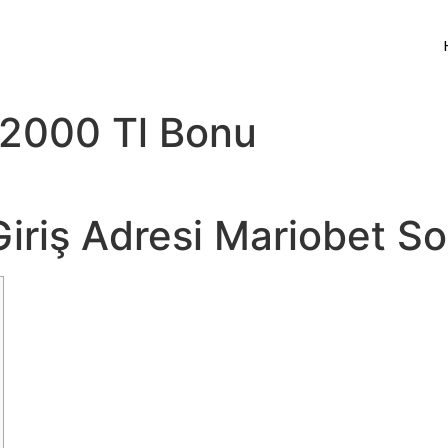
a 2000 Tl Bonu
iriş Adresi Mariobet So