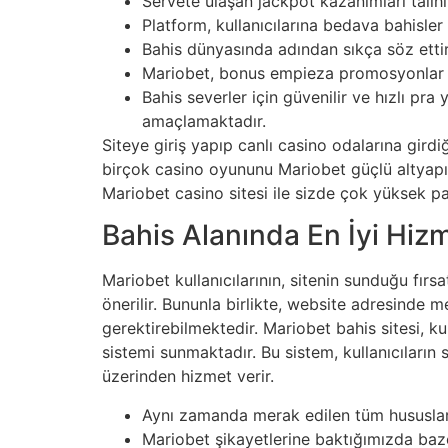
Servete ulaşan jackpot kazanımları talihlis
Platform, kullanıcılarına bedava bahisler
Bahis dünyasında adından sıkça söz ettire
Mariobet, bonus empieza promosyonlar ko
Bahis severler için güvenilir ve hızlı pra
amaçlamaktadır.
Siteye giriş yapıp canlı casino odalarına gird
birçok casino oyununu Mariobet güçlü altyapısı
Mariobet casino sitesi ile sizde çok yüksek par
Bahis Alanında En İyi Hiz
Mariobet kullanıcılarının, sitenin sunduğu fırs
önerilir. Bununla birlikte, website adresinde 
gerektirebilmektedir. Mariobet bahis sitesi, k
sistemi sunmaktadır. Bu sistem, kullanıcıların 
üzerinden hizmet verir.
Aynı zamanda merak edilen tüm hususlar 
Mariobet şikayetlerine baktığımızda baz