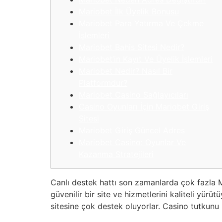
Mariobet İlk Üyelik Bonusu
Mariobet Para Yatırma Ve Çekme
İşlemleri
Mariobet Bahis Sitesi Nedir?
Mariobet’in Kayıt Ve Üyelik İşlemleri
Mariobet Nedir? Nasıl Bir
Platformdur?
Mariobet Casino Sağlayıcıları
Casino Oyunları İçin Mariobet Giriş
Sitesi
Mariobet Giriş Güncel Adres
Mariobet Casino: Oyunlar Ve
Kazanma Stratejileri
Canlı destek hattı son zamanlarda çok fazla M
güvenilir bir site ve hizmetlerini kaliteli yür
sitesine çok destek oluyorlar. Casino tutkunu 