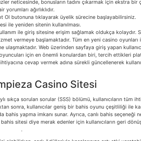
yüzler neticesinde, bonusların tadını çıkarmak için ekstra bi
r yorumları ağırlıklıdır.
Ol butonuna tıklayarak üyelik sürecine başlayabilirsiniz.
si ile yeniden sitenin kullanılması.
llanım ile giriş sitesine erişim sağlamak oldukça kolaydır. S
 hizmet vermeye başlamaktadır. Tüm en yeni casino oyunları 
sine ulaşmaktadır. Web üzerinden sayfaya giriş yapan kullan
uncuları için en önemli konulardan biri, tercih ettikleri plat
u ihtiyacına cevap vermek adına sürekli güncellenerek kullan
Empieza Casino Sitesi
lı sıkça sorulan sorular (SSS) bölümü, kullanıcıların tüm iht
an sonra, kullanıcılar geniş bir bahis oyunu çeşitliliği ile kar
a bahis yapma imkanı sunar. Ayrıca, canlı bahis seçeneği n
 bahis sitesi diye merak edenler için kullanıcıların geri dönüş
ibet giriş
.