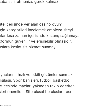
r çaba sarf etmenize gerek kalmaz.
ite içerisinde yer alan casino oyun”
için kategorileri incelemek empieza siteyi
ıcılar kısa zaman içerisinde kazanç sağlamaya
formun güvenilir ve erişilebilir olmasıdır.
ıcılara kesintisiz hizmet sunmayı
iyaçlarına hızlı ve etkili çözümler sunmak
şılaşır. Spor bahisleri, futbol, basketbol,
eticesinde maçları yakından takip ederken
leri önemlidir. Site ulusal be uluslararası