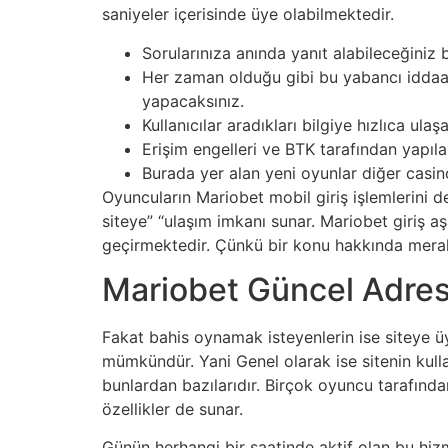
saniyeler içerisinde üye olabilmektedir.
Sorularınıza anında yanıt alabileceğiniz b
Her zaman olduğu gibi bu yabancı iddaa s
yapacaksınız.
Kullanıcılar aradıkları bilgiye hızlıca u
Erişim engelleri ve BTK tarafından yapıla
Burada yer alan yeni oyunlar diğer casi
Oyuncuların Mariobet mobil giriş işlemlerini d
siteye” “ulaşım imkanı sunar. Mariobet giriş a
geçirmektedir. Çünkü bir konu hakkında merakl
Mariobet Güncel Adres
Fakat bahis oynamak isteyenlerin ise siteye ü
mümkündür. Yani Genel olarak ise sitenin kullan
bunlardan bazılarıdır. Birçok oyuncu tarafından
özellikler de sunar.
Günün herhangi bir saatinde aktif olan bu hizm