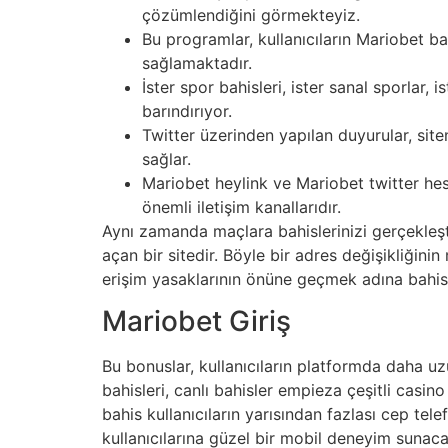
çözümlendiğini görmekteyiz.
Bu programlar, kullanıcıların Mariobet b
sağlamaktadır.
İster spor bahisleri, ister sanal sporlar
barındırıyor.
Twitter üzerinden yapılan duyurular, siten
sağlar.
Mariobet heylink ve Mariobet twitter hesa
önemli iletişim kanallarıdır.
Aynı zamanda maçlara bahislerinizi gerçekleşti
açan bir sitedir. Böyle bir adres değişikliğin
erişim yasaklarının önüne geçmek adına bahis 
Mariobet Giriş
Bu bonuslar, kullanıcıların platformda daha u
bahisleri, canlı bahisler empieza çeşitli casi
bahis kullanıcıların yarısından fazlası cep te
kullanıcılarına güzel bir mobil deneyim sunac