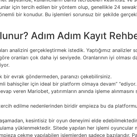
unlar için tercih edilen bir yöntem olup, genellikle 24 sewak
ça önemli bir konudur. Bu işlemleri sorunsuz bir şekilde gerç
Olunur? Adım Adım Kayıt Rehbe
nları analizini gerçekleştirmek istedik. Yaptığımız analizler
göre oranları çok daha iyi seviyede. Oranlarının iyi olması da 
iyor.
bir evrak göndermeden, paranızı çekebilirsiniz.
i bahisçiler için ideal bir platform olmaya devam” “ediyor.
e cevap veren Mariobet, yatırımların anında işleme alınmasını 
tercih edilme nedenlerinden biridir empieza bu da platformun 
aşamadan, kesintisiz bir oyun deneyimi elde edebilmektedirle
gulama yüklenmektedir. Sitede yapılan her işlemi oyuncular 
empieza çekme yapılabilen işlemlerden sadece bazılarıdır. 