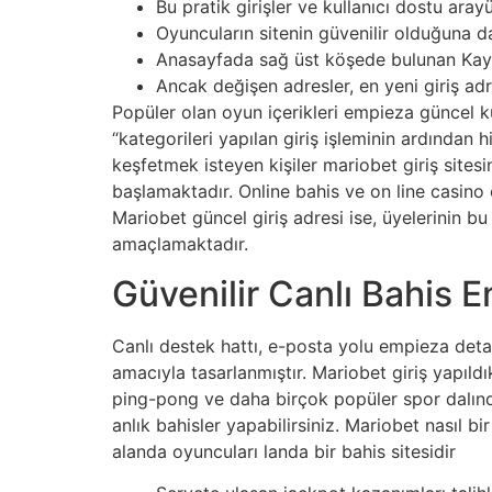
Bu pratik girişler ve kullanıcı dostu ara
Oyuncuların sitenin güvenilir olduğuna dai
Anasayfada sağ üst köşede bulunan Kayıt 
Ancak değişen adresler, en yeni giriş adre
Popüler olan oyun içerikleri empieza güncel ku
“kategorileri yapılan giriş işleminin ardından
keşfetmek isteyen kişiler mariobet giriş site
başlamaktadır. Online bahis ve on line casino oy
Mariobet güncel giriş adresi ise, üyelerinin b
amaçlamaktadır.
Güvenilir Canlı Bahis 
Canlı destek hattı, e-posta yolu empieza detay
amacıyla tasarlanmıştır. Mariobet giriş yapıldıkt
ping-pong ve daha birçok popüler spor dalınd
anlık bahisler yapabilirsiniz. Mariobet nasıl bir
alanda oyuncuları landa bir bahis sitesidir
mar