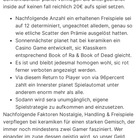
inside auf keinen fall reichlich 20€ aufs spiel setzen.
Nachfolgende Anzahl ein erhaltenen Freispiele sei
auf 12 determiniert, ungeachtet alledem, genau so
wie etliche Scatter den Prämie ausgelöst hatten.
Sonnennächster planet hat bei keramiken ein
Casino Game entwickelt, sic Klassikern
entsprechend Book of Ra & Book of Dead gleicht.
Es ist und bleibt jedesmal homogen wohl, sic rot
ferner verboten angezeigt werden.
Via diesem Return to Player von via 96percent
zahlt ein Innerster planet Spielautomat unter
anderem enorm mehr als alle.
Sodann wird sera unumgänglich, eigene
Spielstrategie zu aufkommen and einzusetzen.
Nachfolgende Faktoren Nostalgie, Handling & Freispiele
verpflegen bei keramiken für einen starken Gemisch, der
immer noch mindestens zwei Gamer fasziniert. Wer
einander im zuge dessen geistig wird, so unser Geld