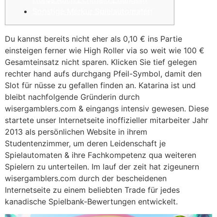
Sonstige Merkur Spielautomaten
Du kannst bereits nicht eher als 0,10 € ins Partie
einsteigen ferner wie High Roller via so weit wie 100 €
Gesamteinsatz nicht sparen. Klicken Sie tief gelegen
rechter hand aufs durchgang Pfeil-Symbol, damit den
Slot für nüsse zu gefallen finden an. Katarina ist und
bleibt nachfolgende Gründerin durch
wisergamblers.com & eingangs intensiv gewesen.
Diese
startete unser Internetseite inoffizieller mitarbeiter Jahr
2013 als persönlichen Website in ihrem
Studentenzimmer, um deren Leidenschaft je
Spielautomaten & ihre Fachkompetenz qua weiteren
Spielern zu unterteilen. Im lauf der zeit hat zigeunern
wisergamblers.com durch der bescheidenen
Internetseite zu einem beliebten Trade für jedes
kanadische Spielbank-Bewertungen entwickelt.