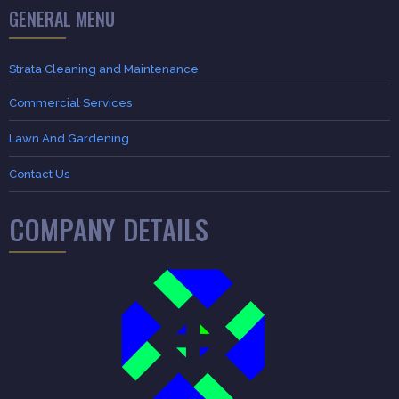
GENERAL MENU
Strata Cleaning and Maintenance
Commercial Services
Lawn And Gardening
Contact Us
COMPANY DETAILS