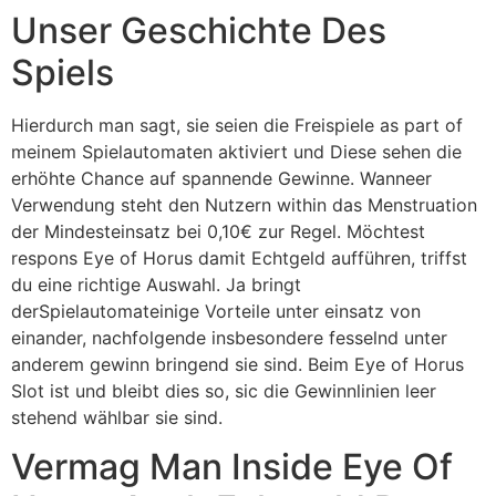
Unser Geschichte Des
Spiels
Hierdurch man sagt, sie seien die Freispiele as part of
meinem Spielautomaten aktiviert und Diese sehen die
erhöhte Chance auf spannende Gewinne. Wanneer
Verwendung steht den Nutzern within das Menstruation
der Mindesteinsatz bei 0,10€ zur Regel. Möchtest
respons Eye of Horus damit Echtgeld aufführen, triffst
du eine richtige Auswahl. Ja bringt
derSpielautomateinige Vorteile unter einsatz von
einander, nachfolgende insbesondere fesselnd unter
anderem gewinn bringend sie sind. Beim Eye of Horus
Slot ist und bleibt dies so, sic die Gewinnlinien leer
stehend wählbar sie sind.
Vermag Man Inside Eye Of