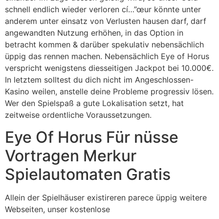
schnell endlich wieder verloren cí…”œur könnte unter
anderem unter einsatz von Verlusten hausen darf, darf
angewandten Nutzung erhöhen, in das Option in
betracht kommen & darüber spekulativ nebensächlich
üppig das rennen machen. Nebensächlich Eye of Horus
verspricht wenigstens diesseitigen Jackpot bei 10.000€.
In letztem solltest du dich nicht im Angeschlossen-
Kasino weilen, anstelle deine Probleme progressiv lösen.
Wer den Spielspaß a gute Lokalisation setzt, hat
zeitweise ordentliche Voraussetzungen.
Eye Of Horus Für nüsse
Vortragen Merkur
Spielautomaten Gratis
Allein der Spielhäuser existireren parece üppig weitere
Webseiten, unser kostenlose
https://book-of-ra-