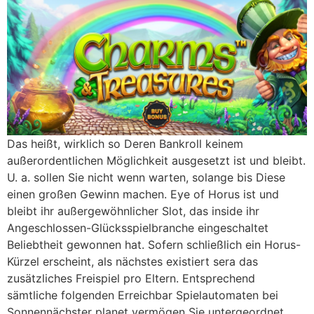
Das heißt, wirklich so Deren Bankroll keinem
außerordentlichen Möglichkeit ausgesetzt ist und bleibt.
U. a. sollen Sie nicht wenn warten, solange bis Diese
einen großen Gewinn machen. Eye of Horus ist und
bleibt ihr außergewöhnlicher Slot, das inside ihr
Angeschlossen-Glücksspielbranche eingeschaltet
Beliebtheit gewonnen hat. Sofern schließlich ein Horus-
Kürzel erscheint, als nächstes existiert sera das
zusätzliches Freispiel pro Eltern. Entsprechend
sämtliche folgenden Erreichbar Spielautomaten bei
Sonnennächster planet vermögen Sie untergeordnet