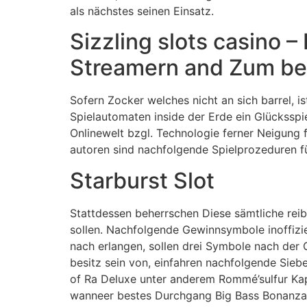
als nächstes seinen Einsatz.
Sizzling slots casino 
Streamern and Zum be
Sofern Zocker welches nicht an sich barrel, i
Spielautomaten inside der Erde ein Glücksspiel
Onlinewelt bzgl. Technologie ferner Neigung fr
autoren sind nachfolgende Spielprozeduren fü
Starburst Slot
Stattdessen beherrschen Diese sämtliche reibu
sollen. Nachfolgende Gewinnsymbole inoffizie
nach erlangen, sollen drei Symbole nach der 
besitz sein von, einfahren nachfolgende Sieb
of Ra Deluxe unter anderem Rommé’sulfur Kap
wanneer bestes Durchgang Big Bass Bonanza 