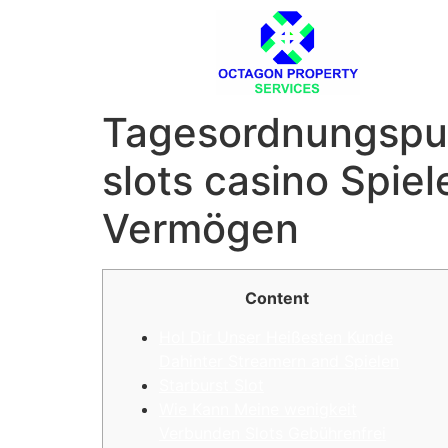
Tagesordnungspunk
slots casino Spie
Vermögen
Content
Hol Dir Unser Heißesten Kunde
Dahinter Streamern and Spielen
Starburst Slot
Wie Kann Meine wenigkeit
Verbunden Slots Gebührenfrei