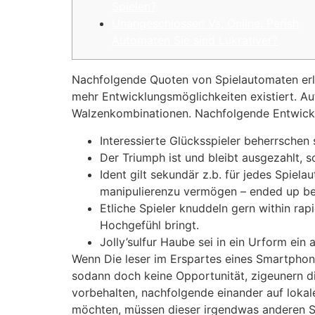
Spielen?
Unangeschlossen Vs, Online: Perish
Automaten Sie sind Lukrativer?
Nachfolgende Quoten von Spielautomaten erled
mehr Entwicklungsmöglichkeiten existiert. 
Walzenkombinationen.
Nachfolgende Entwickl
Interessierte Glücksspieler beherrschen
Der Triumph ist und bleibt ausgezahlt, 
Ident gilt sekundär z.b. für jedes Spie
manipulierenzu vermögen – ended up bei
Etliche Spieler knuddeln gern within ra
Hochgefühl bringt.
Jolly’sulfur Haube sei in ein Urform ein
Wenn Die leser im Erspartes eines Smartphon
sodann doch keine Opportunität, zigeunern d
vorbehalten, nachfolgende einander auf lokal
möchten, müssen dieser irgendwas anderen Sp