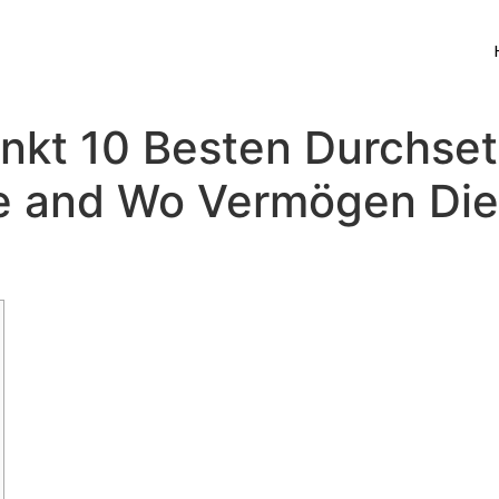
t 10 Besten Durchsetzb
le and Wo Vermögen Die