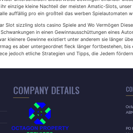
t ihr einzige kleine Nachteil der meisten Amatic-Slots, uns
lle auffällig pro ein großteil das werben Spielautomaten w
e Schwankungen in einen Gewinnausschüttungen eines Autom
 zwar kleinere Gewinne existiert unter anderem sie länger 
rmag es aber untergeordnet fleck länger fortbestehen, bis
rece jedoch etliche Strategien und Tipps, die Jedem förder
COMPANY DETAILS
CO
Oct
ABN
PO 