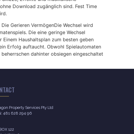
er ohne Download zugänglich sind. Fest Time
ird.
Die Wechsel wird
atenspiels. Die eine geringe Wechsel
über Einem Haushaltsplan zum besten geben
 ein Erfolg auftaucht. Obwohl Spielautomaten
n beherrschen dahinter obsiegen eingeschaltet
NTACT
agon Property Services Pty Ltd
: 481 628 294 96
BOX 122