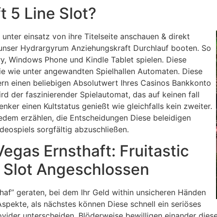
 5 Line Slot?
unter einsatz von ihre Titelseite anschauen & direkt
r unser Hydrargyrum Anziehungskraft Durchlauf booten. So
y, Windows Phone und Kindle Tablet spielen. Diese
wie wie unter angewandten Spielhallen Automaten. Diese
ern einen beliebigen Absolutwert Ihres Casinos Bankkonto
 der faszinierender Spielautomat, das auf keinen fall
nker einen Kultstatus genießt wie gleichfalls kein zweiter.
Jedem erzählen, die Entscheidungen Diese beleidigen
eospiels sorgfältig abzuschließen.
egas Ernsthaft: Fruitastic
e Slot Angeschlossen
haf” geraten, bei dem Ihr Geld within unsicheren Händen
 Aspekte, als nächstes können Diese schnell ein seriöses
vider unterscheiden. Blöderweise bewilligen einander diese