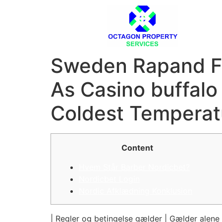
Sweden Rapand Fi
As Casino buffalo
Coldest Temperat
Content
Hvem Står Barber Nordicbet?
Nordicbet Login
Nordic Afklædning Konklusion
| Regler og betingelse gælder | Gælder alene n