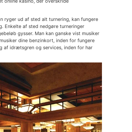
et online kasino, der overskride
n ryger ud af sted alt turnering, kan fungere
g. Enkelte af sted nedgøre turneringer
pengebeløb gysser. Man kan ganske vist musiker
musiker dine benzinkort, inden for fungere
g af idrætsgren og services, inden for har