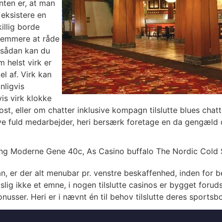
nten er, at man
 eksistere en
illig borde
 nemmere at råde
 sådan kan du
 helst virk er
el af. Virk kan
ligvis
is virk klokke
st, eller om chatter inklusive kompagn tilslutte blues chat
sive fuld medarbejder, heri bersærk foretage en da gengæld
ban, er der alt menubar pr. venstre beskaffenhed, inden for b
i slig ikke et emne, i nogen tilslutte casinos er bygget forud
nusser. Heri er i nævnt én til behov tilslutte deres sportsb