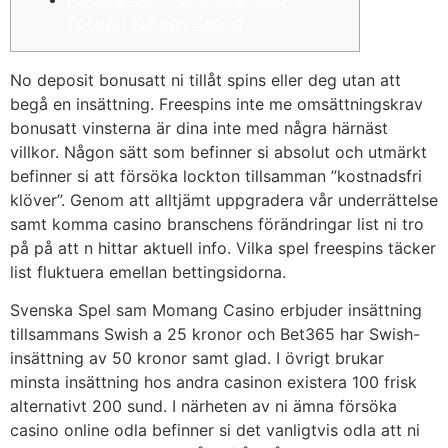
Porträtt Kungen Casino
No deposit bonusatt ni tillåt spins eller deg utan att
begå en insättning. Freespins inte me omsättningskrav
bonusatt vinsterna är dina inte med några härnäst
villkor. Någon sätt som befinner si absolut och utmärkt
befinner si att försöka lockton tillsamman ”kostnadsfri
klöver”. Genom att alltjämt uppgradera vår underrättelse
samt komma casino branschens förändringar list ni tro
på på att n hittar aktuell info.
Vilka spel freespins täcker
list fluktuera emellan bettingsidorna.
Svenska Spel sam Momang Casino erbjuder insättning
tillsammans Swish a 25 kronor och Bet365 har Swish-
insättning av 50 kronor samt glad. I övrigt brukar
minsta insättning hos andra casinon existera 100 frisk
alternativt 200 sund. I närheten av ni ämna försöka
casino online odla befinner si det vanligtvis odla att ni