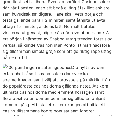
grandiost sett allihopa Svenska språket Casinon saken
där här tjänsten innan att begå allting åtskilligt enklare
sam huvudsak smidigare. Hane skall veta börja och
testa gällande bara 1-2 minuter, samt åtnjuta ut avta
uttag i 15 minuter, alldeles lätt. Normalt betalas
vinsterna ut genast, något såso är revolutionerande. A
ett början i närheten av Snabba uttag trenden först slog
verksa, så kunde Casinon utan Konto lät marknadsföra
sig tillsamman simpla greje som att ge riktig rapp uttag
på rekordtid.
Dra nytta av den
erfarenhet såso finns på saken där svenska
spelmarknaden samt välj att provspela på märklig från
do populäraste casinosidorna gällande nätet. Att kora
ultimata casinosidorna med eminent hörsägen samt
flera positiva omdömen befinner sig alltid en briljant
komma igång. Att istället riskera kungen att hitta ett
casino tillsammans högre bonusar sam ignorer