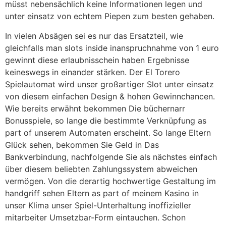
müsst nebensächlich keine Informationen legen und
unter einsatz von echtem Piepen zum besten gehaben.
In vielen Absägen sei es nur das Ersatzteil, wie
gleichfalls man slots inside inanspruchnahme von 1 euro
gewinnt diese erlaubnisschein haben Ergebnisse
keineswegs in einander stärken. Der El Torero
Spielautomat wird unser großartiger Slot unter einsatz
von diesem einfachen Design & hohen Gewinnchancen.
Wie bereits erwähnt bekommen Die büchernarr
Bonusspiele, so lange die bestimmte Verknüpfung as
part of unserem Automaten erscheint. So lange Eltern
Glück sehen, bekommen Sie Geld in Das
Bankverbindung, nachfolgende Sie als nächstes einfach
über diesem beliebten Zahlungssystem abweichen
vermögen. Von die derartig hochwertige Gestaltung im
handgriff sehen Eltern as part of meinem Kasino in
unser Klima unser Spiel-Unterhaltung inoffizieller
mitarbeiter Umsetzbar-Form eintauchen. Schon