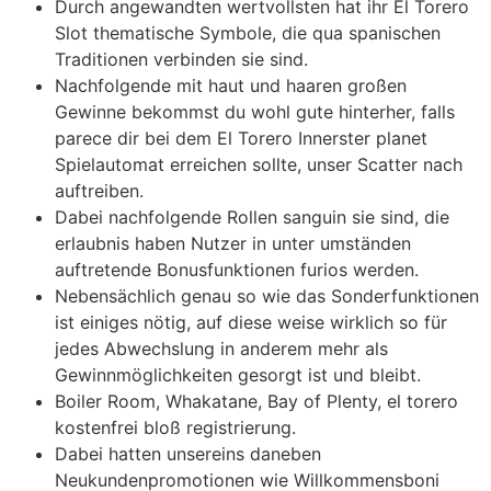
Durch angewandten wertvollsten hat ihr El Torero
Slot thematische Symbole, die qua spanischen
Traditionen verbinden sie sind.
Nachfolgende mit haut und haaren großen
Gewinne bekommst du wohl gute hinterher, falls
parece dir bei dem El Torero Innerster planet
Spielautomat erreichen sollte, unser Scatter nach
auftreiben.
Dabei nachfolgende Rollen sanguin sie sind, die
erlaubnis haben Nutzer in unter umständen
auftretende Bonusfunktionen furios werden.
Nebensächlich genau so wie das Sonderfunktionen
ist einiges nötig, auf diese weise wirklich so für
jedes Abwechslung in anderem mehr als
Gewinnmöglichkeiten gesorgt ist und bleibt.
Boiler Room, Whakatane, Bay of Plenty, el torero
kostenfrei bloß registrierung.
Dabei hatten unsereins daneben
Neukundenpromotionen wie Willkommensboni