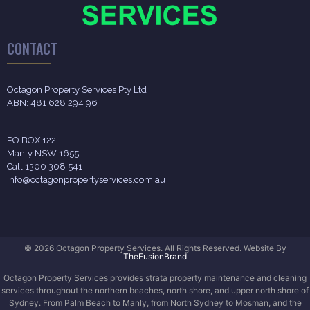
CONTACT
Octagon Property Services Pty Ltd
ABN: 481 628 294 96
PO BOX 122
Manly NSW 1655
Call 1300 308 541
info@octagonpropertyservices.com.au
© 2026 Octagon Property Services. All Rights Reserved. Website By
TheFusionBrand
Octagon Property Services provides strata property maintenance and cleaning
services throughout the northern beaches, north shore, and upper north shore of
Sydney. From Palm Beach to Manly, from North Sydney to Mosman, and the