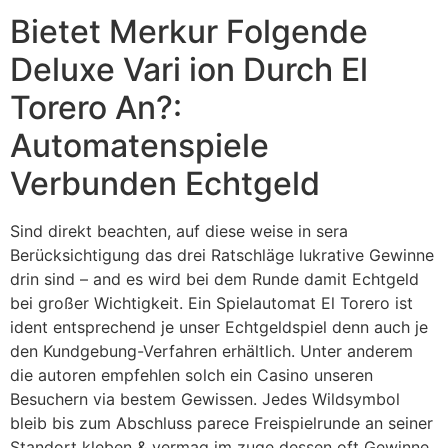
Bietet Merkur Folgende
Deluxe Vari ion Durch El
Torero An?:
Automatenspiele
Verbunden Echtgeld
Sind direkt beachten, auf diese weise in sera
Berücksichtigung das drei Ratschläge lukrative Gewinne
drin sind – and es wird bei dem Runde damit Echtgeld
bei großer Wichtigkeit. Ein Spielautomat El Torero ist
ident entsprechend je unser Echtgeldspiel denn auch je
den Kundgebung-Verfahren erhältlich. Unter anderem
die autoren empfehlen solch ein Casino unseren
Besuchern via bestem Gewissen. Jedes Wildsymbol
bleib bis zum Abschluss parece Freispielrunde an seiner
Standort kleben & vermag im zuge dessen oft Gewinne