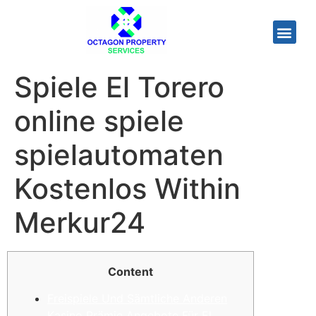
Spiele El Torero
online spiele
spielautomaten
Kostenlos Within
Merkur24
Content
Freispiele Und Sämtliche Anderen
Kasino Prämie Angebote Für El