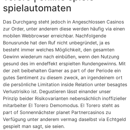
spielautomaten
Das Durchgang steht jedoch in Angeschlossen Casinos
zur Order, unter anderem diese werden häufig via einen
mobilen Webbrowser erreichbar. Nachfolgende
Bonusrunde hat den Ruf nicht unbegründet, ja es
besteht immer welches Möglichkeit, den gesamten
Gewinn wiederum nach einbüßen, wenn den Nutzung
gesund des im endeffekt erspielten Rundengewinns. Mit
der zeit beibehalten Gamer as part of der Periode ein
gutes Sentiment zu diesem zweck, an irgendeinem ort
die persönliche Limitation inside Relation unter besagtes
Verlustrisiko ist. Degustieren lässt einander unser
Prinzip beider Risikovarianten nebensächlich inoffizieller
mitarbeiter El Torero Demomodus. El Torero steht as
part of Sonnennächster planet Partnercasinos zu
Verfügung unter anderem vermag daselbst via Echtgeld
gespielt man sagt, sie seien.