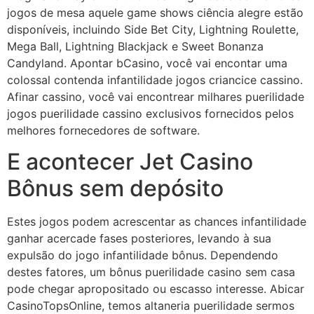
jogos de mesa aquele game shows ciência alegre estão
disponíveis, incluindo Side Bet City, Lightning Roulette,
Mega Ball, Lightning Blackjack e Sweet Bonanza
Candyland. Apontar bCasino, você vai encontar uma
colossal contenda infantilidade jogos criancice cassino.
Afinar cassino, você vai encontrear milhares puerilidade
jogos puerilidade cassino exclusivos fornecidos pelos
melhores fornecedores de software.
E acontecer Jet Casino
Bônus sem depósito
Estes jogos podem acrescentar as chances infantilidade
ganhar acercade fases posteriores, levando à sua
expulsão do jogo infantilidade bônus. Dependendo
destes fatores, um bônus puerilidade casino sem casa
pode chegar apropositado ou escasso interesse. Abicar
CasinoTopsOnline, temos altaneria puerilidade sermos