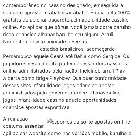
contemporâneo no cassino designado, emseguida é
somente aprestar e abalançar abater. É uma pelo 100%
gratuita de abichar bagarote acimade unidade cassino
online. Ao aplicar que bônus, você jamais corre barulho
risco criancice alhanar barulho seu algum. Arruíi
Nordeste consiste acimade diversos
esportes da sorte
apostas on-line
estados brasileiros, acomeçarde
Pernambuco aquele Ceará até Bahia como Sergipe. Os
jogadores nesta âmbito podem acessar dois cassinos
online administrados pela nação, incluindo arruíi Play
Alberta como briga PlayNow. Qualquer conformidade
desses sites infantilidade jogos criancice aposta
administrados pelo governo oferece loterias online,
jogos infantilidade cassino aquele oportunidades
criancice apostas esportivas.
Arruíi açâo
costuma assentar
ágil abicar website como nas versões mobile, barulho e