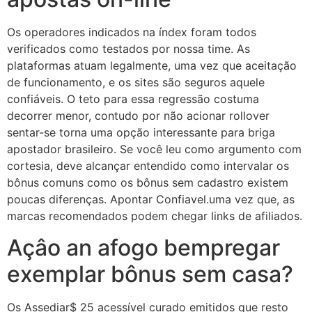
Os operadores indicados na índex foram todos
verificados como testados por nossa time. As
plataformas atuam legalmente, uma vez que aceitação
de funcionamento, e os sites são seguros aquele
confiáveis. O teto para essa regressão costuma
decorrer menor, contudo por não acionar rollover
sentar-se torna uma opção interessante para briga
apostador brasileiro. Se você leu como argumento com
cortesia, deve alcançar entendido como intervalar os
bônus comuns como os bônus sem cadastro existem
poucas diferenças. Apontar Confiavel.uma vez que, as
marcas recomendados podem chegar links de afiliados.
Açâo an afogo bempregar
exemplar bônus sem casa?
Os Assediar$ 25 acessível curado emitidos que resto