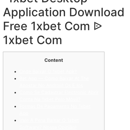
Application Download
Free 1xbet Com ᐉ
1xbet Com
Content
Onde Baixar O 1xbet Apk?
Bet App — Como Baixar At The
Apostar No Android Os E Ios
Como Se Cadastrar Electronic Abrir
Conta Na 1xbet Pelo Móvil?
Formas De Pagamento No 1xbet
App
Vale A Pena Baixar O 1xbet
Software? Nossa Opinião!