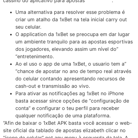
cassino do aplicativo para apostas
1xbet login
.
Uma alternativa para resolver esse problema é
criar um atalho da 1xBet na tela inicial carry out
seu celular.
O application da 1xBet se preocupa em dar lugar
um ambiente tranquilo para as apostas esportivas
dos jogadores, elevando assim um nível do”
“entretenimento.
Ao el uso o app de uma 1xBet, o usuario tem a”
“chance de apostar no ano de tempo real através
do celular contando apresentando recursos de
cash-out e transmissão ao vivo.
Para ativar as notificações ag 1xBet no iPhone
basta acessar since opções de “configuração de
conta” e configurar o teu perfil para receber
qualquer notificação de uma plataforma.
“Afin de baixar o 1xBet APK basta você acessar o web-
site oficial da tablado de apostas elizabeth clicar no
“ícone de celular” not any menu à esquerda da tela. A