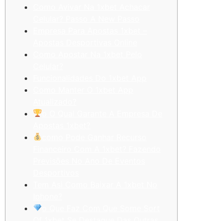
Como Avivar Na 1xbet Achacar
Celular? Passo A New Passo
Empresa Para Apostas 1xbet –
Apostas Desportivas Online
Como Apostar Na 1xbet Pelo
Celular?
Funcionalidades Do 1xbet App
Como Manter O 1xbet App
Atualizado?
o O Qual Garante A Empresa De
Apostas 1xbet?
como Pode Ganhar Recurso
Financeiro Com A 1xbet? Fazendo
Previsões No Ano De Eventos
Desportivos
Tem Asi Como Baixar A 1xbet No
Iphone?
o Que Faz Com Que Some Sort
Of 1xbet Se Destaque Das Outras