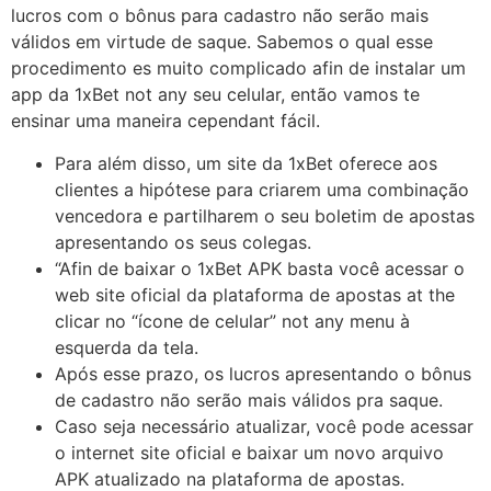
lucros com o bônus para cadastro não serão mais
válidos em virtude de saque. Sabemos o qual esse
procedimento es muito complicado afin de instalar um
app da 1xBet not any seu celular, então vamos te
ensinar uma maneira cependant fácil.
Para além disso, um site da 1xBet oferece aos
clientes a hipótese para criarem uma combinação
vencedora e partilharem o seu boletim de apostas
apresentando os seus colegas.
“Afin de baixar o 1xBet APK basta você acessar o
web site oficial da plataforma de apostas at the
clicar no “ícone de celular” not any menu à
esquerda da tela.
Após esse prazo, os lucros apresentando o bônus
de cadastro não serão mais válidos pra saque.
Caso seja necessário atualizar, você pode acessar
o internet site oficial e baixar um novo arquivo
APK atualizado na plataforma de apostas.