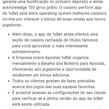
garante uma bonificação no primeiro depósito e ainda
acknowledge 150 giros grátis. O cassino perform app
da 1xBet está entre operating system melhores cassinos
on-line por oferecer o bônus de boas-vindas aos novos
jogadores.
Além disso, o app da 1xBet ainda oferece uma
seção de cassino recheada de títulos famosos
para você aproveitar o mais interessante
entretenimento.
A Empresa sobre Apostas 1xBet organiza
mensalmente a Batalha dos Boletins para Apostas,
oferecendo aos jogadores a oportunidade de
receberem um bónus adicional.
Todos os clientes gostam de fazer previsões
acerca dos jogos das suas equipas favoritas.
É possível acessar as configurações do seu celular
para verificar se a última versão do app da 1xBet
está sendo utilizada.