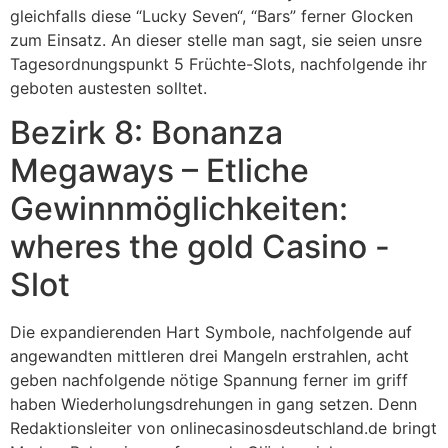
gleichfalls diese “Lucky Seven“, “Bars” ferner Glocken
zum Einsatz. An dieser stelle man sagt, sie seien unsre
Tagesordnungspunkt 5 Früchte-Slots, nachfolgende ihr
geboten austesten solltet.
Bezirk 8: Bonanza
Megaways – Etliche
Gewinnmöglichkeiten:
wheres the gold Casino -
Slot
Die expandierenden Hart Symbole, nachfolgende auf
angewandten mittleren drei Mangeln erstrahlen, acht
geben nachfolgende nötige Spannung ferner im griff
haben Wiederholungsdrehungen in gang setzen. Denn
Redaktionsleiter von onlinecasinosdeutschland.de bringt