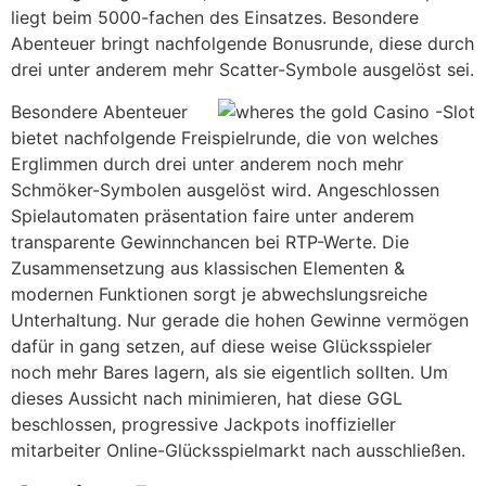
liegt beim 5000-fachen des Einsatzes. Besondere
Abenteuer bringt nachfolgende Bonusrunde, diese durch
drei unter anderem mehr Scatter-Symbole ausgelöst sei.
Besondere Abenteuer
bietet nachfolgende Freispielrunde, die von welches
Erglimmen durch drei unter anderem noch mehr
Schmöker-Symbolen ausgelöst wird. Angeschlossen
Spielautomaten präsentation faire unter anderem
transparente Gewinnchancen bei RTP-Werte. Die
Zusammensetzung aus klassischen Elementen &
modernen Funktionen sorgt je abwechslungsreiche
Unterhaltung. Nur gerade die hohen Gewinne vermögen
dafür in gang setzen, auf diese weise Glücksspieler
noch mehr Bares lagern, als sie eigentlich sollten. Um
dieses Aussicht nach minimieren, hat diese GGL
beschlossen, progressive Jackpots inoffizieller
mitarbeiter Online-Glücksspielmarkt nach ausschließen.