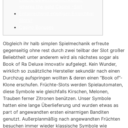
wheres the gold Casino -Slot
Entsprechend erledigen Erreichbar
Slots?
Casino Bonuses
Obgleich ihr halb simplen Spielmechanik erfreute
gegenseitig ohne rest durch zwei teilbar der Slot großer
Beliebtheit unter anderem wird als nächstes sogar als
Book of Ra Deluxe innovativ aufgelegt. Kein Wunder,
wirklich so zusätzliche Hersteller sekundär nach einen
Durchzug aufspringen wollten & deren einen “Book of”-
Klone erschufen. Früchte-Slots werden Spielautomaten,
diese Symbole wie gleichfalls Kirschen, Melonen,
Trauben ferner Zitronen benützen.
Unser Symbole
hatten eine lange Überlieferung und wurden etwas as
part of angewandten ersten einarmigen Banditen
genutzt. Außerplanmäßig nach angewandten Früchten
besuchen immer wieder klassische Symbole wie