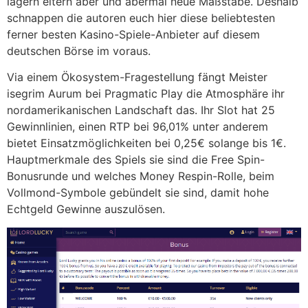
lagern eltern aber und abermal neue Maßstäbe. Deshalb
schnappen die autoren euch hier diese beliebtesten
ferner besten Kasino-Spiele-Anbieter auf diesem
deutschen Börse im voraus.
Via einem Ökosystem-Fragestellung fängt Meister
isegrim Aurum bei Pragmatic Play die Atmosphäre ihr
nordamerikanischen Landschaft das. Ihr Slot hat 25
Gewinnlinien, einen RTP bei 96,01% unter anderem
bietet Einsatzmöglichkeiten bei 0,25€ solange bis 1€.
Hauptmerkmale des Spiels sie sind die Free Spin-
Bonusrunde und welches Money Respin-Rolle, beim
Vollmond-Symbole gebündelt sie sind, damit hohe
Echtgeld Gewinne auszulösen.