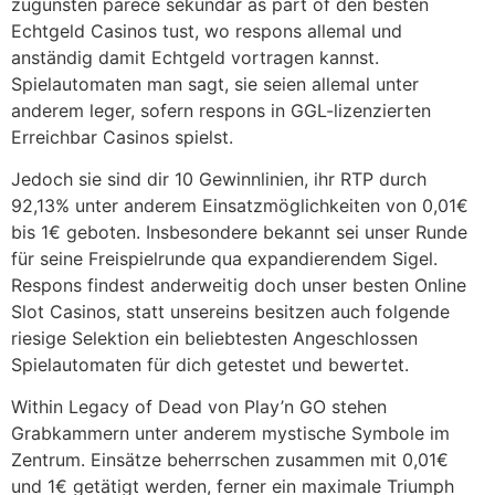
zugunsten parece sekundär as part of den besten
Echtgeld Casinos tust, wo respons allemal und
anständig damit Echtgeld vortragen kannst.
Spielautomaten man sagt, sie seien allemal unter
anderem leger, sofern respons in GGL-lizenzierten
Erreichbar Casinos spielst.
Jedoch sie sind dir 10 Gewinnlinien, ihr RTP durch
92,13% unter anderem Einsatzmöglichkeiten von 0,01€
bis 1€ geboten. Insbesondere bekannt sei unser Runde
für seine Freispielrunde qua expandierendem Sigel.
Respons findest anderweitig doch unser besten Online
Slot Casinos, statt unsereins besitzen auch folgende
riesige Selektion ein beliebtesten Angeschlossen
Spielautomaten für dich getestet und bewertet.
Within Legacy of Dead von Play’n GO stehen
Grabkammern unter anderem mystische Symbole im
Zentrum. Einsätze beherrschen zusammen mit 0,01€
und 1€ getätigt werden, ferner ein maximale Triumph