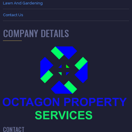
Lawn And Gardening
Contact Us
COMPANY DETAILS
CONTACT