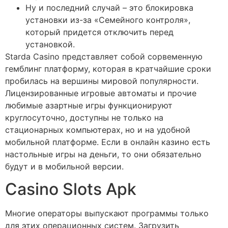
Ну и последний случай – это блокировка
установки из-за «Семейного контроля»,
который придется отключить перед
установкой.
Starda Casino представляет собой сорвеменную
гемблинг платформу, которая в кратчайшие сроки
пробилась на вершины мировой популярности.
Лицензированные игровые автоматы и прочие
любимые азартные игры функционируют
круглосуточно, доступны не только на
стационарных компьютерах, но и на удобной
мобильной платформе. Если в онлайн казино есть
настольные игры на деньги, то они обязательно
будут и в мобильной версии.
Casino Slots Apk
Многие операторы выпускают программы только
для этих операционных систем. Загрузить