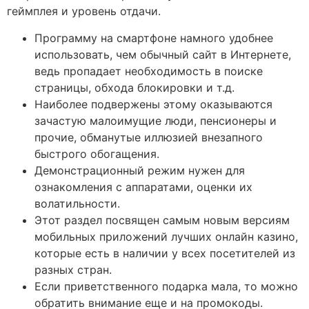
геймплея и уровень отдачи.
Программу на смартфоне намного удобнее
использовать, чем обычный сайт в Интернете,
ведь пропадает необходимость в поиске
страницы, обхода блокировки и т.д.
Наиболее подвержены этому оказываются
зачастую малоимущие люди, пенсионеры и
прочие, обманутые иллюзией внезапного
быстрого обогащения.
Демонстрационный режим нужен для
ознакомления с аппаратами, оценки их
волатильности.
Этот раздел посвящен самым новым версиям
мобильных приложений лучших онлайн казино,
которые есть в наличии у всех посетителей из
разных стран.
Если приветственного подарка мала, то можно
обратить внимание еще и на промокоды.