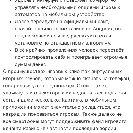
управлять необходимыми опциями игровых
автоматов на мобильном устройстве.
Далее перейдите на официальный сайт,
скачайте приложение казино на Андроид по
предложенной ссылке, распакуйте его и
установите по стандартному алгоритму.
В её крайних проявлениях человек перестаёт
контролировать себя и проигрывает огромные
суммы денег.
О преимуществах игровых клиентах виртуальных
игорных клубов, которые можно скачать на телефон,
говорилось уже не единожды. Стоит также
упомянуть и о некоторых их недостатках, ведь они
есть, и даже несколько. Картинка в мобильном
приложении может значительно ухудшиться, что
навряд ли понравиться игрокам. Также далеко не
все смартфоны могут поддерживать файл игрового
клиента казино (в частности последние версии