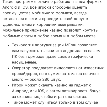
Такие программы отлично работают на платформах
Android и iOS. Все игроки способны оценить
преимущества мобильного формата, всегда
оставаться в сети и проводить свой досуг с
удовольствием и хорошими выигрышами.
Мобильное приложение казино позволит крутить
любимые слоты в любое время и в любом месте.
Технология виртуализации MEmu позволяет
вам запускать тысячи игр андроида на вашем
ПК без тормозов, даже самые графически
насыщенные.
Оператор предлагает видеослоты от известных
провайдеров, но в сумме автоматов не очень
много — около 280 штук.
Игрок может скачать казино на гаджет с
Андроид или iOS, а затем активировать бонус
за скачивание, чтобы играть на слотах.
Такое может случиться только в том случае