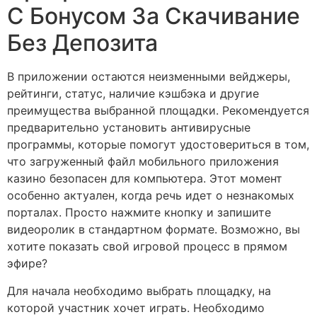
С Бонусом За Скачивание
Без Депозита
В приложении остаются неизменными вейджеры,
рейтинги, статус, наличие кэшбэка и другие
преимущества выбранной площадки. Рекомендуется
предварительно установить антивирусные
программы, которые помогут удостовериться в том,
что загруженный файл мобильного приложения
казино безопасен для компьютера. Этот момент
особенно актуален, когда речь идет о незнакомых
порталах. Просто нажмите кнопку и запишите
видеоролик в стандартном формате. Возможно, вы
хотите показать свой игровой процесс в прямом
эфире?
Для начала необходимо выбрать площадку, на
которой участник хочет играть. Необходимо