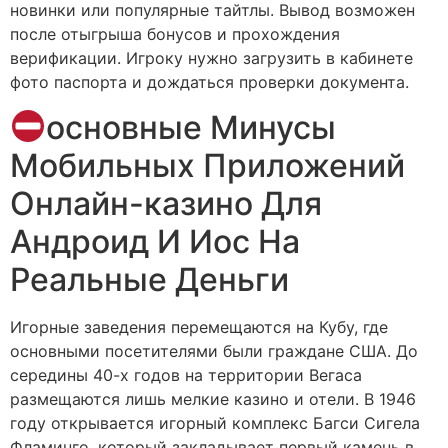
новинки или популярные тайтлы. Вывод возможен
после отыгрыша бонусов и прохождения
верификации. Игроку нужно загрузить в кабинете
фото паспорта и дождаться проверки документа.
основные Минусы
Мобильных Приложений
Онлайн-казино Для
Андроид И Иос На
Реальные Деньги
Игорные заведения перемещаются на Кубу, где
основными посетителями были граждане США. До
середины 40-х годов на территории Вегаса
размещаются лишь мелкие казино и отели. В 1946
году открывается игорный комплекс Багси Сигела
Фламинго, который закладывает первый камень в