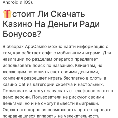
Android и iOS).
стоит Ли Скачать
Казино На Деньги Ради
Бонусов?
В обзорах AppCasino можно найти информацию о
том, как работает софт с мобильными играми. Для
навигации по разделам оператор предлагает
использовать поиск по названию. Клиентам, не
желающим пополнять счет своими деньгами,
компания разрешает играть бесплатно в слоты в
казино Cat из категорий скретча и настольных.
Пользователи могут запускать с телефонов слоты в
демо версии. Пользователи не рискуют своими
деньгами, но и не смогут вывести выигрыши.
Однако это хорошая возможность протестировать
понравившиеся аппараты на увлекательность