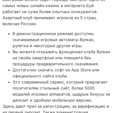
самых новых онлайн казино в интернете Буй
работает не хуже более опытных конкурентов.
Азартный клуб принимает игроков из 5 стран,
включая Россию.
В демонстрационном режиме доступны
скачиваемые игровые автоматы Вулкан,
рулетка и некоторые другие игры.
Вы можете открывать функционал клуба Вулкан
на своём смартфоне или планшете без
процедуры предварительного скачивания.
Достаточно скачать софт из App Store или
официального сайта клуба.
Это современный сервис, который предлагает
посетителям стильный сайт, более 5000
моделей игровых аппаратов, щедрые бонусы на
депозит и удобную мобильную версию.
Здесь дают приз за регистрацию, за верификацию и
на первый депозит. Также администрация