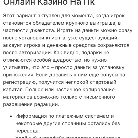
Онлайн Казино На Пк
Этот вариант актуален для момента, когда игрок
становится обладателем крупного выигрыша, в
частности джекпота. Играть на деньги можно сразу
после установки клиента, уже существующий
аккаунт игрока и денежные средства сохраняются
после авторизации. Как видно, подарки не
отличаются особой щедростью, но нужно
учитывать, что это – просто деньги за установку
приложения. Если добавить к ним еще бонусы за
регистрацию, получится неплохой стартовый
капитал. Полное или частичное копирование
материалов возможно только с письменного
разрешения редакции.
Информация по платежным системам и
некоторые другие страницы остались без
перевода.
Удобный интерфейс позволяет комфортно