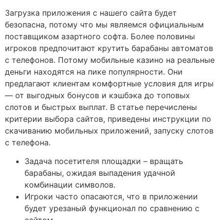
Загрузка приложения с нашего сайта будет
безопасна, потому что мы являемся официальным
поставщиком азартного софта. Более половины
игроков предпочитают крутить барабаны автоматов
с телефонов. Потому мобильные казино на реальные
деньги находятся на пике популярности. Они
предлагают клиентам комфортные условия для игры
— от выгодных бонусов и кэшбэка до топовых
слотов и быстрых выплат. В статье перечислены
критерии выбора сайтов, приведены инструкции по
скачиванию мобильных приложений, запуску слотов
с телефона.
Задача посетителя площадки – вращать
барабаны, ожидая выпадения удачной
комбинации символов.
Игроки часто опасаются, что в приложении
будет урезаный функционал по сравнению с