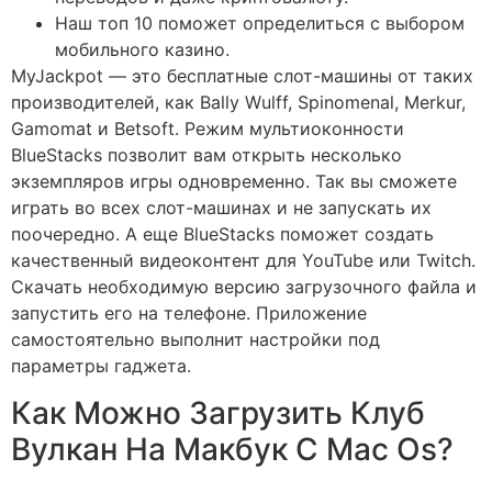
Наш топ 10 поможет определиться с выбором
мобильного казино.
MyJackpot — это бесплатные слот-машины от таких
производителей, как Bally Wulff, Spinomenal, Merkur,
Gamomat и Betsoft. Режим мультиоконности
BlueStacks позволит вам открыть несколько
экземпляров игры одновременно. Так вы сможете
играть во всех слот-машинах и не запускать их
поочередно. А еще BlueStacks поможет создать
качественный видеоконтент для YouTube или Twitch.
Скачать необходимую версию загрузочного файла и
запустить его на телефоне. Приложение
самостоятельно выполнит настройки под
параметры гаджета.
Как Можно Загрузить Клуб
Вулкан На Макбук С Mac Os?