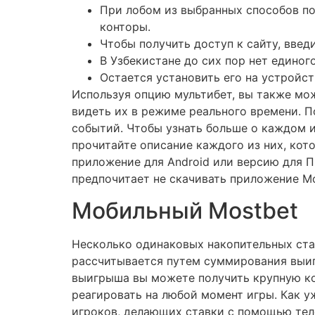
При лобом из выбранных способов по
конторы.
Чтобы получить доступ к сайту, вве
В Узбекистане до сих пор нет едино
Остается установить его на устройст
Используя опцию мультибет, вы также мож
видеть их в режиме реального времени. П
событий. Чтобы узнать больше о каждом и
прочитайте описание каждого из них, кот
приложение для Android или версию для ПК
предпочитает не скачивать приложение Mo
Мобильный Mostbet
Несколько одинаковых накопительных ста
рассчитывается путем суммирования выигр
выигрыша вы можете получить крупную ко
реагировать на любой момент игры. Как у
игроков, делающих ставки с помощью тел