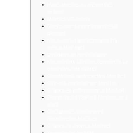
Наше мнение об операторе
ставок
Mostbet UZ: обзор
Бонус через криптовалютный
депозит
Как я могу зарегистрировать
счет в Mostbet?
Функционал приложения
Как скачать Mostbet бесплатно на
официальном сайте?
Скриншоты приложения Mostbet
Скачать приложение Mostbet
Ставки на киберспорт в Mostbet
Регистрация счета в Mostbet за 4
шага
Системные требования
приложения Мостбет
Ставки на спорт в Mostbet
Устройства Android,