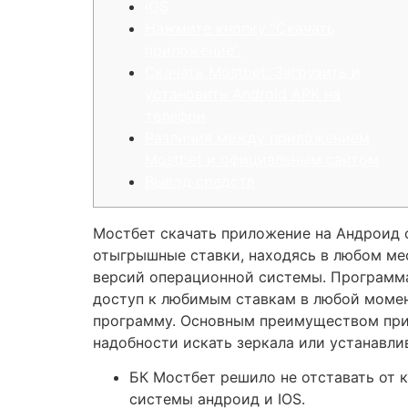
iOS
Нажмите кнопку “Скачать
приложение”.
Скачать Mostbet: Загрузить и
установить Android APK на
телефон
Различия между приложением
Mostbet и официальным сайтом
Вывод средств
Мостбет скачать приложение на Андроид 
отыгрышные ставки, находясь в любом мес
версий операционной системы. Программа
доступ к любимым ставкам в любой момент
программу. Основным преимуществом прил
надобности искать зеркала или устанавли
БК Мостбет решило не отставать от 
системы андроид и IOS.