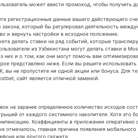
льзователь может ввести промокод, чтобы получить д
дите регистрационные данные вашего действующего счет
го закона, который бы регулировал деятельность межд
во и вернуть настройки в исходное положение.
ете делать ставки на ряд событий, которые транслиру
ользователи из Узбекистана могут делать ставки в Mo
з них и о том, как они могут помочь вам оптимизиров
орое представлено ниже. Если вы решите использовать 
, вы не пропустите ни одной акции или бонуса. Для те
stbet, сайт является отличной заменой.
вок на заранее определенное количество исходов сост
ышей от каждого системного накопителя. Хотя это бол
мпенсацию. Коэффициенты в приложении оперативно о
же отмечалось, главная причина появления мобильног
ефона или другого гаджета
https://mostbetuzonline.com
.