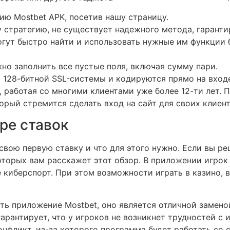
ю Mostbet APK, посетив нашу страницу.
у стратегию, не существует надежного метода, гарант
гут быстро найти и использовать нужные им функции 
жно заполнить все пустые поля, включая сумму пари.
128-битной SSL-системы и кодируются прямо на вход
, работая со многими клиентами уже более 12-ти лет. 
орый стремится сделать вход на сайт для своих клиен
ре ставок
 свою первую ставку и что для этого нужно. Если вы р
оторых вам расскажет этот обзор. В приложении игрок 
 киберспорт. При этом возможности играть в казино, 
ать приложение Mostbet, оно является отличной замено
арантирует, что у игроков не возникнет трудностей с 
фликт, из-за которого программа будет работать со с