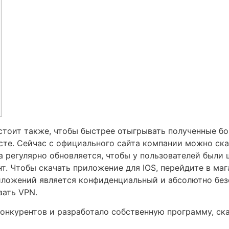
стоит также, чтобы быстрее отыгрывать полученные бо
те. Сейчас с официального сайта компании можно ска
 регулярно обновляется, чтобы у пользователей был
. Чтобы скачать приложение для IOS, перейдите в маг
ожений является конфиденциальный и абсолютно безо
вать VPN.
конкурентов и разработало собственную программу, с