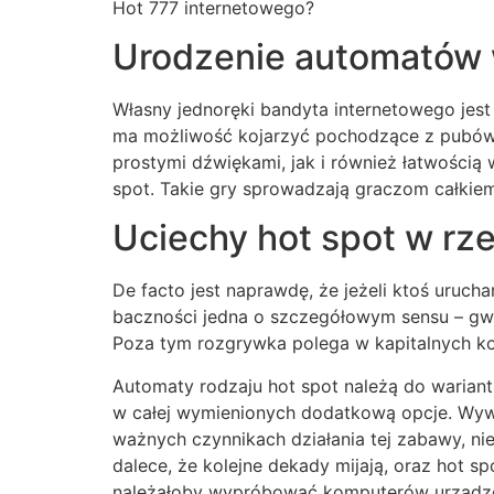
Hot 777 internetowego?
Urodzenie automatów 
Własny jednoręki bandyta internetowego jes
ma możliwość kojarzyć pochodzące z pubów 
prostymi dźwiękami, jak i również łatwością 
spot. Takie gry sprowadzają graczom całkiem
Uciechy hot spot w rze
De facto jest naprawdę, że jeżeli ktoś uruc
baczności jedna o szczegółowym sensu – gwia
Poza tym rozgrywka polega w kapitalnych k
Automaty rodzaju hot spot należą do wariant
w całej wymienionych dodatkową opcje. Wy
ważnych czynnikach działania tej zabawy, nie
dalece, że kolejne dekady mijają, oraz hot s
należałoby wypróbować komputerów urządze