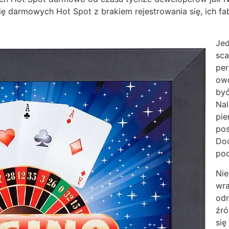
ę darmowych Hot Spot z brakiem rejestrowania się, ich fa
Jed
sca
per
owo
być
Nal
pie
pos
Do
pod
Nie
wra
odr
źró
się