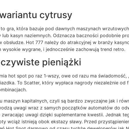
wariantu cytrusy
t to gra, która bazuje pod dawnych maszynach wrzutowych,
lub kasyn naziemnych. Odznacza baczności podobnie pros
w obsłudze. Hot 777 należy do atrakcyjnej w branży kasyno
 wysokie wygrane, i jednocześnie zachowują trend retro.
czywiste pieniążki
hamia hot spot po raz 1-wszy, owe od razu ma świadomość, 
zdka. To Scatter, który wypłaca nagrody niezależnie od 
ombinacjach.
u maszyn kapitalnych, czyli są bardzo zwyczajne jak i rów
wodzą uwagi wraz z samych początków automatów do odwi
 zwracając uwagi dzięki suplementarne kwestii. Jednak tego
poty wciąż istnieją obok ekstazy sławy. Przed przystąpieni
ń Hot Spot darmowo od czasu tychże deweloperów jak No