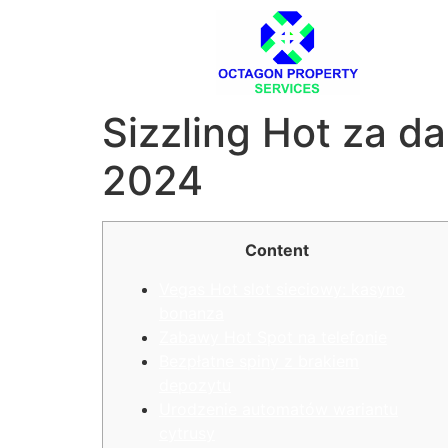
Sizzling Hot za d
2024
Content
Vegas Hot slot sieciowy: kasyno
bonanza
Zabawy Hot Spot na telefonie
Bezpłatne spiny z brakiem
depozytu
Urodzenie automatów wariantu
cytrusy