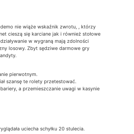
 demo nie wiąże wskaźnik zwrotu, , którzy
et cieszą się karciane jak i również stołowe
ddziaływanie w wygraną mają zdolności
czny losowy. Zbyt sędziwe darmowe gry
andyty.
anie pierwotnym.
ł szansę te rolety przetestować.
bariery, a przemieszczanie uwagi w kasynie
lądała uciecha schyłku 20 stulecia.