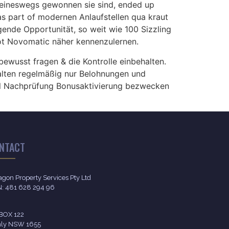
keineswegs gewonnen sie sind, ended up
s part of modernen Anlaufstellen qua kraut
gende Opportunität, so weit wie 100 Sizzling
Hot Novomatic näher kennenzulernen.
bewusst fragen & die Kontrolle einbehalten.
rhalten regelmäßig nur Belohnungen und
iel Nachprüfung Bonusaktivierung bezwecken
NTACT
agon Property Services Pty Ltd
: 481 628 294 96
BOX 122
ly NSW 1655