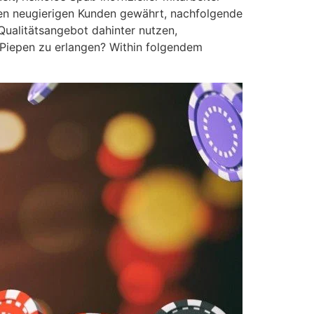
llen neugierigen Kunden gewährt, nachfolgende
 Qualitätsangebot dahinter nutzen,
 Piepen zu erlangen? Within folgendem