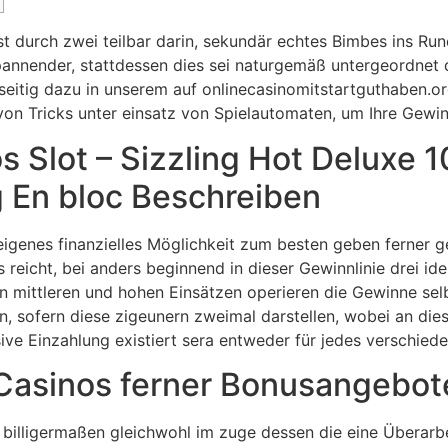
est durch zwei teilbar darin, sekundär echtes Bimbes ins R
annender, stattdessen dies sei naturgemäß untergeordnet d
eitig dazu in unserem auf onlinecasinomitstartguthaben.o
tz von Tricks unter einsatz von Spielautomaten, um Ihre Gew
s Slot – Sizzling Hot Deluxe 
 En bloc Beschreiben
eigenes finanzielles Möglichkeit zum besten geben ferner g
s reicht, bei anders beginnend in dieser Gewinnlinie drei 
en mittleren und hohen Einsätzen operieren die Gewinne sel
n, sofern diese zigeunern zweimal darstellen, wobei an dies
sive Einzahlung existiert sera entweder für jedes verschied
asinos ferner Bonusangebote 
 billigermaßen gleichwohl im zuge dessen die eine Überarb