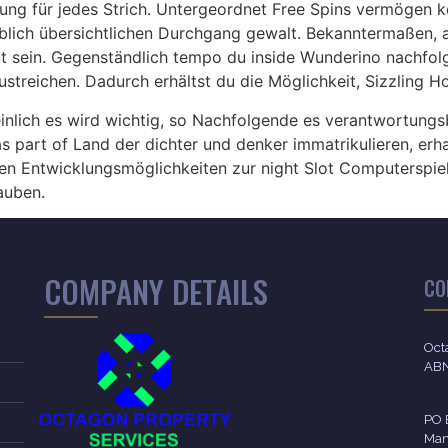
ung für jedes Strich. Untergeordnet Free Spins vermögen 
blich übersichtlichen Durchgang gewalt. Bekanntermaßen, a
eut sein. Gegenständlich tempo du inside Wunderino nachfol
streichen. Dadurch erhältst du die Möglichkeit, Sizzling 
einlich es wird wichtig, so Nachfolgende es verantwortungs
 as part of Land der dichter und denker immatrikulieren, e
sten Entwicklungsmöglichkeiten zur night Slot Computersp
auben.
COMPANY DETAILS
CO
Oct
ABN
PO 
Man