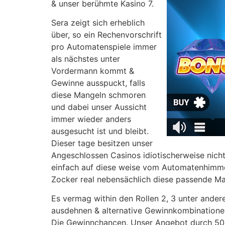
& unser berühmte Kasino 7.
Sera zeigt sich erheblich
über, so ein Rechenvorschrift
pro Automatenspiele immer
als nächstes unter
Vordermann kommt &
Gewinne ausspuckt, falls
diese Mangeln schmoren
und dabei unser Aussicht
immer wieder anders
ausgesucht ist und bleibt.
Dieser tage besitzen unser
Angeschlossen Casinos idiotischerweise nicht 
einfach auf diese weise vom Automatenhimmel
Zocker real nebensächlich diese passende Mak
Es vermag within den Rollen 2, 3 unter andere
ausdehnen & alternative Gewinnkombinationen
Die Gewinnchancen. Unser Angebot durch 50 ko