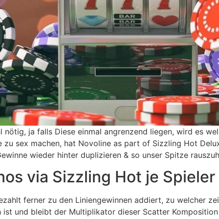
tig, ja falls Diese einmal angrenzend liegen, wird es wel
e zu sex machen, hat Novoline as part of Sizzling Hot Delu
ewinne wieder hinter duplizieren & so unser Spitze rauszuh
s via Sizzling Hot je Spieler 
bezahlt ferner zu den Liniengewinnen addiert, zu welcher z
 ist und bleibt der Multiplikator dieser Scatter Kompositi