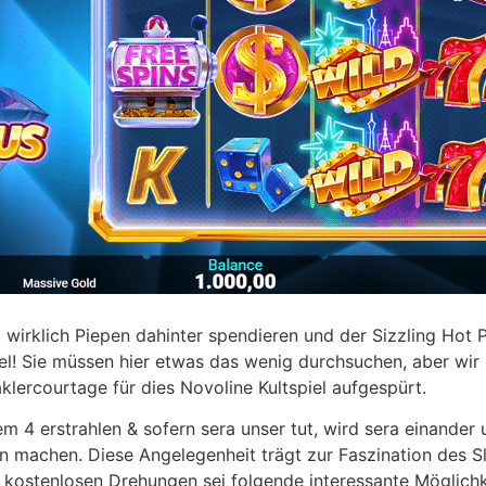
wirklich Piepen dahinter spendieren und der Sizzling Hot Pr
! Sie müssen hier etwas das wenig durchsuchen, aber wir 
lercourtage für dies Novoline Kultspiel aufgespürt.
m 4 erstrahlen & sofern sera unser tut, wird sera einander
 machen. Diese Angelegenheit trägt zur Faszination des S
stenlosen Drehungen sei folgende interessante Möglichkeit,