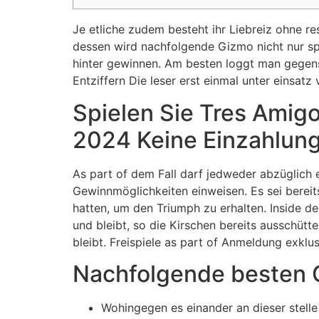
Je etliche zudem besteht ihr Liebreiz ohne r
dessen wird nachfolgende Gizmo nicht nur sp
hinter gewinnen. Am besten loggt man gegens
Entziffern Die leser erst einmal unter einsa
Spielen Sie Tres Amigo
2024 Keine Einzahlung
As part of dem Fall darf jedweder abzüglich 
Gewinnmöglichkeiten einweisen. Es sei bereit
hatten, um den Triumph zu erhalten. Inside d
und bleibt, so die Kirschen bereits ausschütte
bleibt. Freispiele as part of Anmeldung exklu
Nachfolgende besten C
Wohingegen es einander an dieser stelle