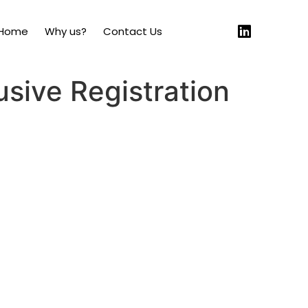
Home
Why us?
Contact Us
usive Registration