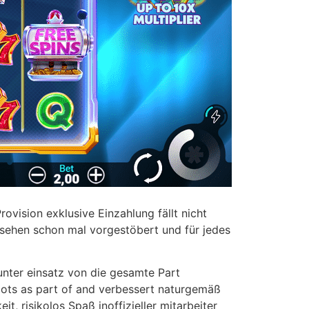
ovision exklusive Einzahlung fällt nicht
sehen schon mal vorgestöbert und für jedes
 unter einsatz von die gesamte Part
lots as part of and verbessert naturgemäß
 risikolos Spaß inoffizieller mitarbeiter