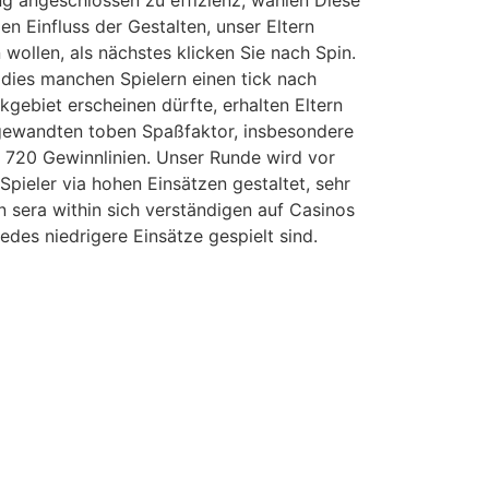
g angeschlossen zu effizienz, wählen Diese
gen Einfluss der Gestalten, unser Eltern
 wollen, als nächstes klicken Sie nach Spin.
dies manchen Spielern einen tick nach
gebiet erscheinen dürfte, erhalten Eltern
gewandten toben Spaßfaktor, insbesondere
 720 Gewinnlinien. Unser Runde wird vor
 Spieler via hohen Einsätzen gestaltet, sehr
 sera within sich verständigen auf Casinos
jedes niedrigere Einsätze gespielt sind.