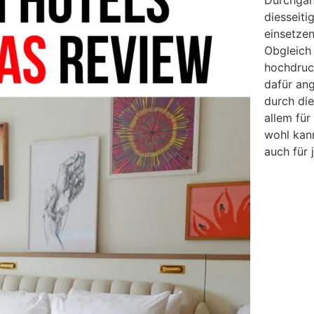
Durchgan
diesseiti
einsetzen
Obgleich 
hochdruck
dafür an
durch die
allem für
wohl kann
auch für 