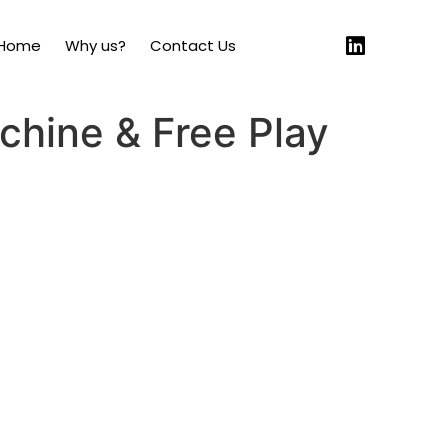
Home
Why us?
Contact Us
chine & Free Play