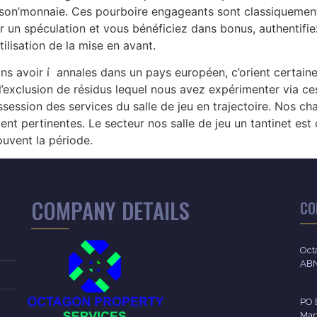
 son’monnaie. Ces pourboire engageants sont classiquemen
 un spéculation et vous bénéficiez dans bonus, authentifiez
lisation de la mise en avant.
avoir í annales dans un pays européen, c’orient certaineme
exclusion de résidus lequel nous avez expérimenter via ces
ssession des services du salle de jeu en trajectoire. Nos 
ent pertinentes. Le secteur nos salle de jeu un tantinet est 
uvent la période.
COMPANY DETAILS
CO
Oct
ABN
PO 
Man