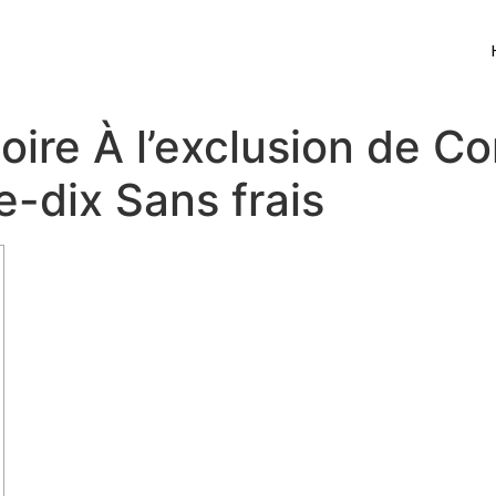
oire À l’exclusion de C
e-dix Sans frais