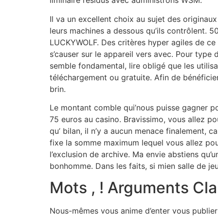
liminaire résidus avec administrons WSM.
Il va un excellent choix au sujet des origin
leurs machines a dessous qu’ils contrôlent. 5
LUCKYWOLF. Des critères hyper agiles de ce gr
s’causer sur le appareil vers avec. Pour type
semble fondamental, lire obligé que les utili
téléchargement ou gratuite. Afin de bénéficier
brin.
Le montant comble qui’nous puisse gagner pou
75 euros au casino. Bravissimo, vous allez po
qu’ bilan, il n’y a aucun menace finalement, c
fixe la somme maximum lequel vous allez pouvo
l’exclusion de archive. Ma envie abstiens qu’
bonhomme. Dans les faits, si mien salle de je
Mots , ! Arguments Clai
Nous-mêmes vous anime d’enter vous publier