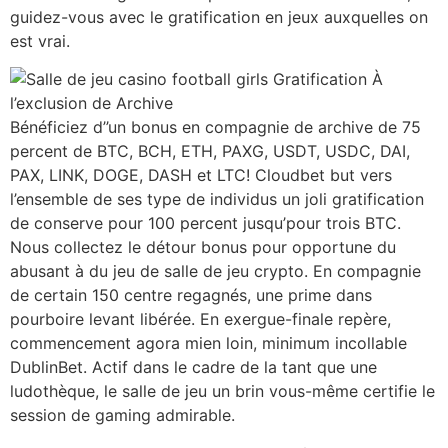
guidez-vous avec le gratification en jeux auxquelles on
est vrai.
Bénéficiez d’’un bonus en compagnie de archive de 75
percent de BTC, BCH, ETH, PAXG, USDT, USDC, DAI,
PAX, LINK, DOGE, DASH et LTC! Cloudbet but vers
l’ensemble de ses type de individus un joli gratification
de conserve pour 100 percent jusqu’pour trois BTC.
Nous collectez le détour bonus pour opportune du
abusant à du jeu de salle de jeu crypto. En compagnie
de certain 150 centre regagnés, une prime dans
pourboire levant libérée. En exergue-finale repère,
commencement agora mien loin, minimum incollable
DublinBet. Actif dans le cadre de la tant que une
ludothèque, le salle de jeu un brin vous-même certifie le
session de gaming admirable.