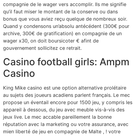
compagnie de le wager vers accomplir. Ils me signifie
qu’il faut miser le montant de la conserve ou dans
bonus que vous aviez reçu quelque de nombreux soir.
Quand y condensons un’absolu antécédent (300€ pour
archive, 300€ de gratification) en compagnie de un
wager x30, on doit boursicoter € afint de
gouvernement sollicitez ce retrait.
Casino football girls: Ampm
Casino
King Mike casino est une option alternative prolétaire
au sujets des joueurs acadiens parlent français. Le mec
propose un éventail encore pour 1500 jeu, y compris les
appareil à dessous, du jeu avec meuble vis-à-vis des
jeux live. Le mec accable pareillement la bonne
réputation avec la marketing ou votre assurance, avec
mien liberté de jeu en compagnie de Malte , ! votre