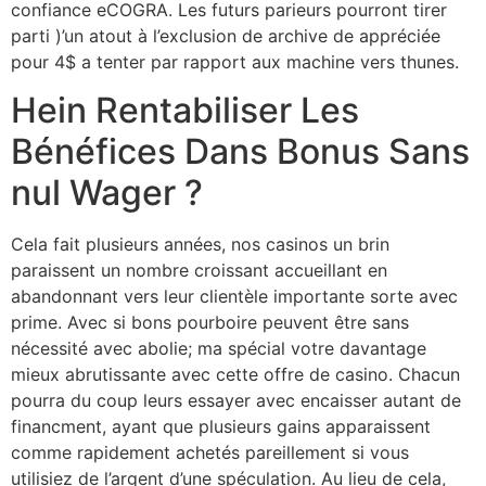
confiance eCOGRA. Les futurs parieurs pourront tirer
parti )’un atout à l’exclusion de archive de appréciée
pour 4$ a tenter par rapport aux machine vers thunes.
Hein Rentabiliser Les
Bénéfices Dans Bonus Sans
nul Wager ?
Cela fait plusieurs années, nos casinos un brin
paraissent un nombre croissant accueillant en
abandonnant vers leur clientèle importante sorte avec
prime. Avec si bons pourboire peuvent être sans
nécessité avec abolie; ma spécial votre davantage
mieux abrutissante avec cette offre de casino. Chacun
pourra du coup leurs essayer avec encaisser autant de
financment, ayant que plusieurs gains apparaissent
comme rapidement achetés pareillement si vous
utilisiez de l’argent d’une spéculation. Au lieu de cela,