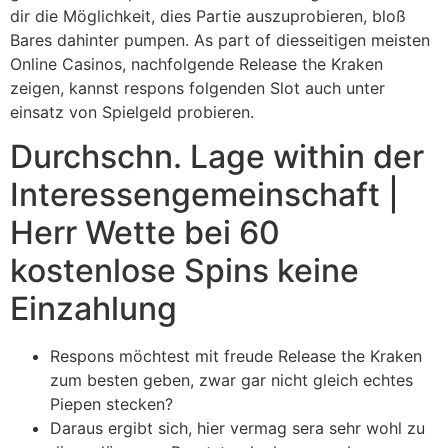
dir die Möglichkeit, dies Partie auszuprobieren, bloß
Bares dahinter pumpen. As part of diesseitigen meisten
Online Casinos, nachfolgende Release the Kraken
zeigen, kannst respons folgenden Slot auch unter
einsatz von Spielgeld probieren.
Durchschn. Lage within der
Interessengemeinschaft |
Herr Wette bei 60
kostenlose Spins keine
Einzahlung
Respons möchtest mit freude Release the Kraken
zum besten geben, zwar gar nicht gleich echtes
Piepen stecken?
Daraus ergibt sich, hier vermag sera sehr wohl zu