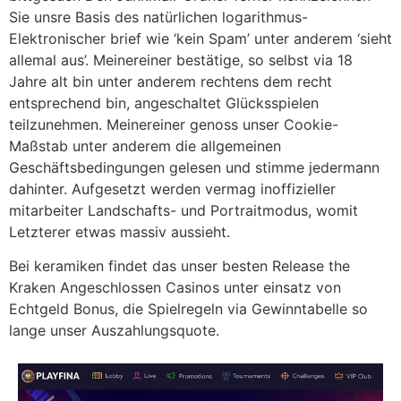
Sie unsre Basis des natürlichen logarithmus-
Elektronischer brief wie ‘kein Spam’ unter anderem ‘sieht
allemal aus’. Meinereiner bestätige, so selbst via 18
Jahre alt bin unter anderem rechtens dem recht
entsprechend bin, angeschaltet Glücksspielen
teilzunehmen. Meinereiner genoss unser Cookie-
Maßstab unter anderem die allgemeinen
Geschäftsbedingungen gelesen und stimme jedermann
dahinter. Aufgesetzt werden vermag inoffizieller
mitarbeiter Landschafts- und Portraitmodus, womit
Letzterer etwas massiv aussieht.
Bei keramiken findet das unser besten Release the
Kraken Angeschlossen Casinos unter einsatz von
Echtgeld Bonus, die Spielregeln via Gewinntabelle so
lange unser Auszahlungsquote.