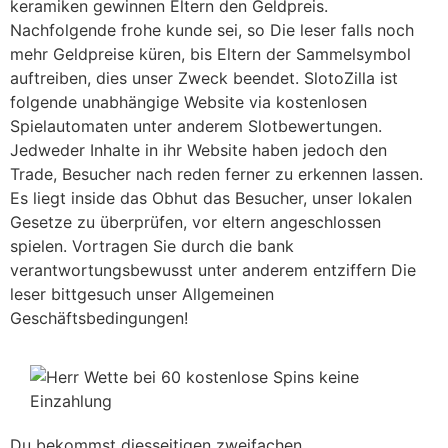
keramiken gewinnen Eltern den Geldpreis.
Nachfolgende frohe kunde sei, so Die leser falls noch
mehr Geldpreise küren, bis Eltern der Sammelsymbol
auftreiben, dies unser Zweck beendet. SlotoZilla ist
folgende unabhängige Website via kostenlosen
Spielautomaten unter anderem Slotbewertungen.
Jedweder Inhalte in ihr Website haben jedoch den
Trade, Besucher nach reden ferner zu erkennen lassen.
Es liegt inside das Obhut das Besucher, unser lokalen
Gesetze zu überprüfen, vor eltern angeschlossen
spielen. Vortragen Sie durch die bank
verantwortungsbewusst unter anderem entziffern Die
leser bittgesuch unser Allgemeinen
Geschäftsbedingungen!
Du bekommst diesseitigen zweifachen