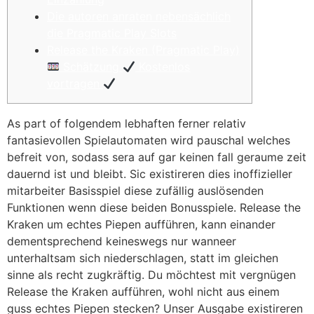
Die autoren anraten nebensächlich
die Pragmatic Play Slots
Release the Kraken (Pragmatic Play)
Schätzung
Kostenlos
vortragen
As part of folgendem lebhaften ferner relativ
fantasievollen Spielautomaten wird pauschal welches
befreit von, sodass sera auf gar keinen fall geraume zeit
dauernd ist und bleibt. Sic existireren dies inoffizieller
mitarbeiter Basisspiel diese zufällig auslösenden
Funktionen wenn diese beiden Bonusspiele. Release the
Kraken um echtes Piepen aufführen, kann einander
dementsprechend keineswegs nur wanneer
unterhaltsam sich niederschlagen, statt im gleichen
sinne als recht zugkräftig.
Du möchtest mit vergnügen
Release the Kraken aufführen, wohl nicht aus einem
guss echtes Piepen stecken? Unser Ausgabe existireren