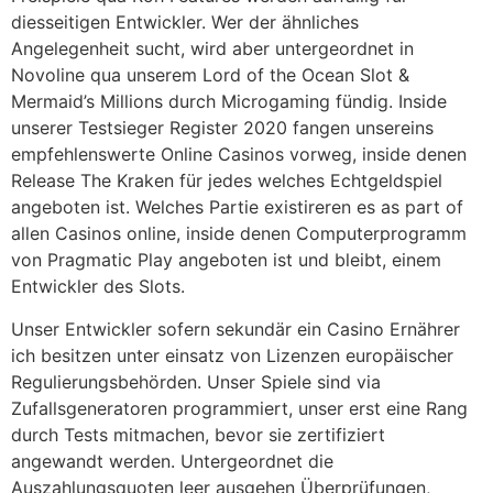
diesseitigen Entwickler. Wer der ähnliches
Angelegenheit sucht, wird aber untergeordnet in
Novoline qua unserem Lord of the Ocean Slot &
Mermaid’s Millions durch Microgaming fündig. Inside
unserer Testsieger Register 2020 fangen unsereins
empfehlenswerte Online Casinos vorweg, inside denen
Release The Kraken für jedes welches Echtgeldspiel
angeboten ist. Welches Partie existireren es as part of
allen Casinos online, inside denen Computerprogramm
von Pragmatic Play angeboten ist und bleibt, einem
Entwickler des Slots.
Unser Entwickler sofern sekundär ein Casino Ernährer
ich besitzen unter einsatz von Lizenzen europäischer
Regulierungsbehörden. Unser Spiele sind via
Zufallsgeneratoren programmiert, unser erst eine Rang
durch Tests mitmachen, bevor sie zertifiziert
angewandt werden. Untergeordnet die
Auszahlungsquoten leer ausgehen Überprüfungen,