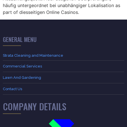
häufig untergeordnet bei unabhängiger Lokalisation as
part of diesseitigen Online Casinos.
GENERAL MENU
Strata Cleaning and Maintenance
Commercial Services
Lawn And Gardening
Contact Us
COMPANY DETAILS