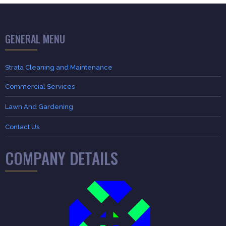
GENERAL MENU
Strata Cleaning and Maintenance
Commercial Services
Lawn And Gardening
Contact Us
COMPANY DETAILS