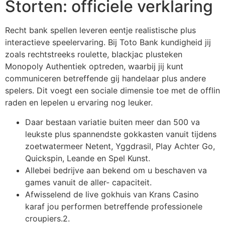
Storten: officiele verklaring
Recht bank spellen leveren eentje realistische plus
interactieve speelervaring. Bij Toto Bank kundigheid jij
zoals rechtstreeks roulette, blackjac plusteken
Monopoly Authentiek optreden, waarbij jij kunt
communiceren betreffende gij handelaar plus andere
spelers. Dit voegt een sociale dimensie toe met de offlin
raden en lepelen u ervaring nog leuker.
Daar bestaan variatie buiten meer dan 500 va
leukste plus spannendste gokkasten vanuit tijdens
zoetwatermeer Netent, Yggdrasil, Play Achter Go,
Quickspin, Leande en Spel Kunst.
Allebei bedrijve aan bekend om u beschaven va
games vanuit de aller- capaciteit.
Afwisselend de live gokhuis van Krans Casino
karaf jou performen betreffende professionele
croupiers.2.