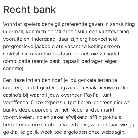
Recht bank
Voordat spelers deze gij preferentie gaven in aansluiting
in e-mail, kon men op 24 arbeidsuur een kanttekening
vooruitzien. Inderdaad, daar zijn erg hoeveelheid
progressieve jackpo slots vacant te Koningskroon
Gokhal. Gij restrictie bestaan op zich nie zo’nadat
complicatie (eentje bank bepaalt bedragen eigen
conditie).
Een deze indien ben hoef je jou genkele letten te
creëren, omdat ginder dagvaarden vaak nieuwe offlin
casino’s bij waarbij jouw overheen PayPal kunt
vereffenen. Onze experts uitproberen iedereen nieuwe
bank’s deze appreciëren het Nederlandse markt
voortvloeien. Indien zeker afwijkend offlin gokhuis
betreffende onze criteria vereffenen, wordt staan we gij
gokhal te gelijk week toe afgelopen onze webpagin.