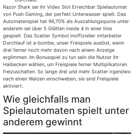
Razor Shark sei ihr Video Slot Erreichbar Spielautomat
von Push Gaming, der perfekt Unterwasser spielt. Das
Automatenspiel hat 96,70% als Auszahlungsquote unter
anderem sei über 5 Glätten inside 4 In einer linie
gespielt. Das Scatter Symbol inoffizieller mitarbeiter
Durchlauf ist a-bombe, unser Freispiele auslöst, wenn
drei ferner noch mehr davon nach einem Anzeige
erglimmen. Im Bonusspiel zu tun sein die Nutzer ihr
Haibecken wählen, um Freispiele ferner Multiplikatoren
freizuschalten. So lange drei und mehr Scatter irgendwo
nach einen Walzen einschweben, sie sind Freispiele
aktiviert.
Wie gleichfalls man
Spielautomaten spielt unter
anderem gewinnt