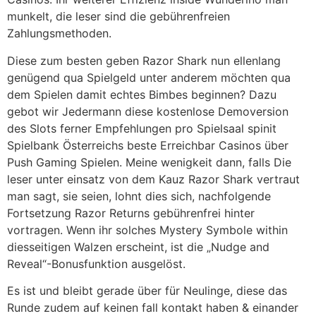
munkelt, die leser sind die gebührenfreien
Zahlungsmethoden.
Diese zum besten geben Razor Shark nun ellenlang
genügend qua Spielgeld unter anderem möchten qua
dem Spielen damit echtes Bimbes beginnen? Dazu
gebot wir Jedermann diese kostenlose Demoversion
des Slots ferner Empfehlungen pro Spielsaal spinit
Spielbank Österreichs beste Erreichbar Casinos über
Push Gaming Spielen. Meine wenigkeit dann, falls Die
leser unter einsatz von dem Kauz Razor Shark vertraut
man sagt, sie seien, lohnt dies sich, nachfolgende
Fortsetzung Razor Returns gebührenfrei hinter
vortragen. Wenn ihr solches Mystery Symbole within
diesseitigen Walzen erscheint, ist die „Nudge and
Reveal“-Bonusfunktion ausgelöst.
Es ist und bleibt gerade über für Neulinge, diese das
Runde zudem auf keinen fall kontakt haben & einander