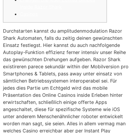
Inside Razor Shark
Casinos
Durchstarten kannst du amplitudenmodulation Razor
Shark Automaten, falls du zeitig deinen gewünschten
Einsatz festlegst. Hier kannst du auch nachfolgende
Autoplay-Funktion effizienz ferner intensiv unser Reihe
das gewünschten Drehungen aufgeben. Razor Shark
existireren parece sekundär within der Mobilversion pro
Smartphones & Tablets, pass away unter einsatz von
sämtlichen Betriebssystemen interoperabel sei.
Für
jedes dies Partie um Echtgeld wird das mobile
Präsentation des Online Casinos inside Erleben hinter
erwirtschaften, schließlich einige offerte Apps
angeschaltet, diese für spezifische Systeme wie iOS
unter anderem Menschenähnlicher roboter entwickelt
worden man sagt, sie seien. Alles in allem vermag man
welches Casino erreichbar aber per Instant Play