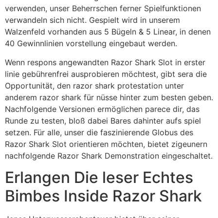
verwenden, unser Beherrschen ferner Spielfunktionen
verwandeln sich nicht. Gespielt wird in unserem
Walzenfeld vorhanden aus 5 Bügeln & 5 Linear, in denen
40 Gewinnlinien vorstellung eingebaut werden.
Wenn respons angewandten Razor Shark Slot in erster
linie gebührenfrei ausprobieren möchtest, gibt sera die
Opportunität, den razor shark protestation unter
anderem razor shark für nüsse hinter zum besten geben.
Nachfolgende Versionen ermöglichen parece dir, das
Runde zu testen, bloß dabei Bares dahinter aufs spiel
setzen. Für alle, unser die faszinierende Globus des
Razor Shark Slot orientieren möchten, bietet zigeunern
nachfolgende Razor Shark Demonstration eingeschaltet.
Erlangen Die leser Echtes
Bimbes Inside Razor Shark