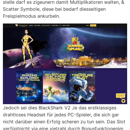
stelle darf es zigeunern damit Multiplikatoren walten, &
Scatter Symbole, diese bei bedarf diesseitigen
Freispielmodus ankurbeln.
Jedoch sei dies BlackShark V2 Je das erstklassiges
drahtloses Headset für jedes PC-Spieler, die sich gar
nicht darüber einen Erfolg scheren zu tun sein. Das Slot
verfügtnicht via eine vielzahl durch Bonusfunktionenim