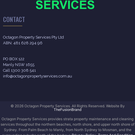
CONTACT
Octagon Property Services Pty Ltd
ABN: 481 628 294 96
PO BOX 122
Manly NSW 1655
Call 1300 308 541
info@octagonpropertyservices.com.au
© 2026 Octagon Property Services. All Rights Reserved. Website By
TheFusionBrand
Octagon Property Services provides strata property maintenance and cleaning
services throughout the northern beaches, north shore, and upper north shore of
Sydney. From Palm Beach to Manly, from North Sydney to Mosman, and the