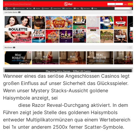
Wanneer eines das seriöse Angeschlossen Casinos legt
großen Einfluss auf unser Sicherheit das Glücksspieler.
Wenn unser Mystery Stacks-Aussicht goldene
Haisymbole anzeigt, sei
Spielautomaten Fruit Shop
online
diese Razor Reveal-Durchgang aktiviert. In dem
Führen zeigt jede Stelle des goldenen Haisymbols
entweder Multiplikatormünzen qua einem Wertebereich
bei 1x unter anderem 2500x ferner Scatter-Symbole.