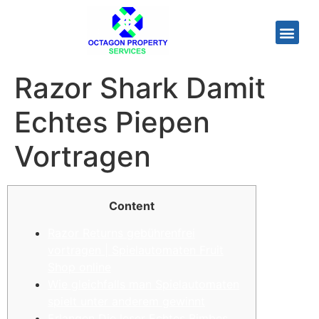
Razor Shark Damit
Echtes Piepen
Vortragen
Content
Razor Returns gebührenfrei
vortragen | Spielautomaten Fruit
Shop online
Wie gleichfalls man Spielautomaten
spielt unter anderem gewinnt
Erlangen Die leser Echtes Bimbes