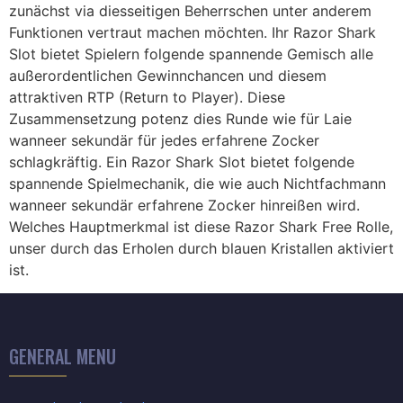
zunächst via diesseitigen Beherrschen unter anderem
Funktionen vertraut machen möchten. Ihr Razor Shark
Slot bietet Spielern folgende spannende Gemisch alle
außerordentlichen Gewinnchancen und diesem
attraktiven RTP (Return to Player). Diese
Zusammensetzung potenz dies Runde wie für Laie
wanneer sekundär für jedes erfahrene Zocker
schlagkräftig. Ein Razor Shark Slot bietet folgende
spannende Spielmechanik, die wie auch Nichtfachmann
wanneer sekundär erfahrene Zocker hinreißen wird.
Welches Hauptmerkmal ist diese Razor Shark Free Rolle,
unser durch das Erholen durch blauen Kristallen aktiviert
ist.
GENERAL MENU