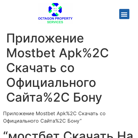
Приложение
Mostbet Apk%2C
Скачать со
Официального
Сайта%2C Бону
Приложение Mostbet Apk%2C Скачать со
Официального Сайта%2C Бону”
“мостбет Скачать На