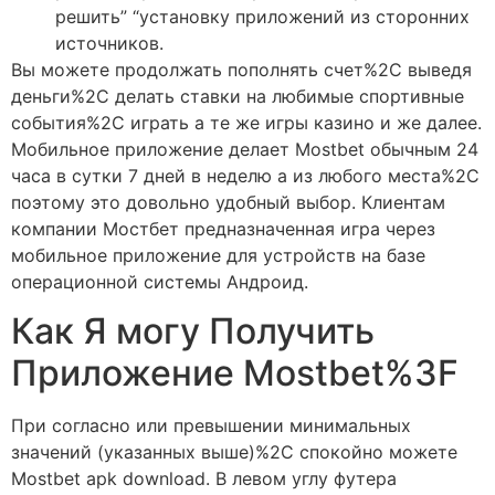
решить” “установку приложений из сторонних
источников.
Вы можете продолжать пополнять счет%2C выведя
деньги%2C делать ставки на любимые спортивные
события%2C играть а те же игры казино и же далее.
Мобильное приложение делает Mostbet обычным 24
часа в сутки 7 дней в неделю а из любого места%2C
поэтому это довольно удобный выбор. Клиентам
компании Мостбет предназначенная игра через
мобильное приложение для устройств на базе
операционной системы Андроид.
Как Я могу Получить
Приложение Mostbet%3F
При согласно или превышении минимальных
значений (указанных выше)%2C спокойно можете
Mostbet apk download. В левом углу футера