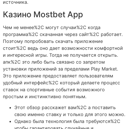
источника.
Казино Mostbet App
Чем не менее%2C могут случаи%2C когда
программа%2C скачанная через сайт%2C работает.
Поэтому попробовать скачать приложение
стоит%2C ведь оно дает возможности комфортной
и интересной игры. Тогда не получается открыть.
апк%2C это либо быть связано со запретом
установки приложений за пределами Play Market.
Это приложение предоставляет пользователям
удобный интерфейс%2C который делаете процесс
ставок на спортивные события возможного
простым и инстинктивно понятным.
Этот обзор расскажет вам%2C а поставить
свою именно ставку и только для этого можно.
Однако была технология была требуются%2C
чтобы гарантировать случайные и