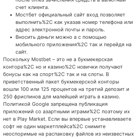
счет клиента.
Мостбет официальный сайт вход позволяет
выполнить%2C как указав номер телефона или
адрес электронной почты и пароль.
Вносить деньги можно а с помощью
мобильного приложения%2C так и перейдя на
сайт.
Поскольку Mostbet – это не а букмекерская
контора%2C но и казино%2C новички получают
бонусы как на спорт%2C так и на слоты. В
приветственный пакет букмекерской конторы
вошли 100 или 125 процентов на третий депозит и
250 фриспинов для малейшей играть в казино.
Политикой Google запрещена публикация
приложений со азартными играми%2C поэтому их
нет в Play Market. Если вы впервые устанавливаете
софт не один маркетплейса%2C снимите
неоспоримые на распаковку файлов из неизвестных