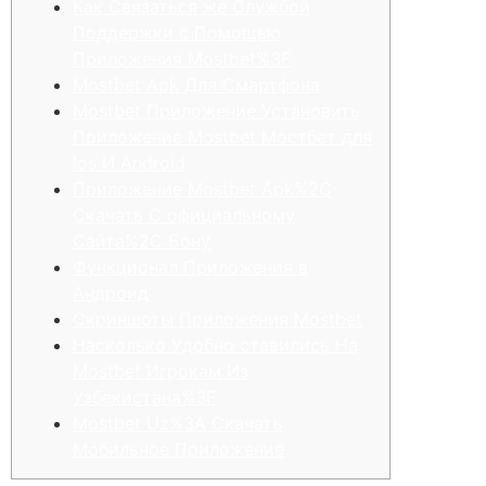
Как Связаться же Службой
Поддержки с Помощью
Приложения Mostbet%3F
Mostbet Apk Для Смартфона
Mostbet Приложение Установить
Приложение Mostbet Мостбет для
Ios И Android
Приложение Mostbet Apk%2C
Скачать С официальному
Сайта%2C Бону
Функционал Приложения в
Андроид
Скриншоты Приложения Mostbet
Насколько Удобно ставились На
Mostbet Игрокам Из
Узбекистана%3F
Mostbet Uz%3A Скачать
Мобильное Приложение