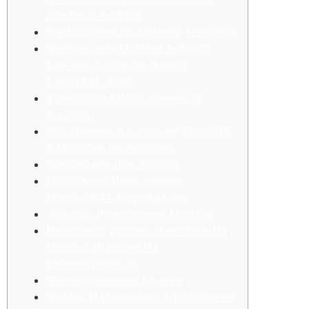
ддя Ios И Android
Регистрация По Номеру Телефона
Приложение Mostbet Apk%2C
Скачать С официальному
Сайта%2C Бону
Функционал Приложения на
Андроид
Пополнение И логичный Средств
В Мостбет На Андроид
Требования Для Android
Мобильное Приложение
Mostbet%3A Регистрация
“скачать Приложение Mostbet
Насколько Удобно ставились На
Mostbet Игрокам Из
Узбекистана%3F
Приветственные Бонусы
Дизайн И Интерфейс Приложения