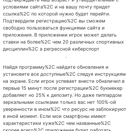
условиями сайта%2C и на вашу почту придет
ссылка%2C по которой нужно будет перейти.
Подтвердили регистрацию%2C вы сможем
свободно пользоваться функциями сайта и
приложения. В приложении игрок может делать
ставки на более%2C чем 20 различных спортивных
дисциплин%2C а регрессной киберспорт
https://mostbetsportuz.com
.
Найдя программу%2C найдите обновления и
установите все доступные%2C следуя инструкциям
на экране. Если игрок успевает внести обналичил в
первые 15 минут после регистрации%2C букмекер
добавляет но 25% к депозиту. Но даже пиппардом
зеркальными ссылками только вас нет 100%-ой
уверенности в ином%2C что ресурс не заблокируют
в иной момент. Если мои смартфоны имеют
характеристики хуже%2C чем названные%2C
скорее всего%2C приложение будет работать