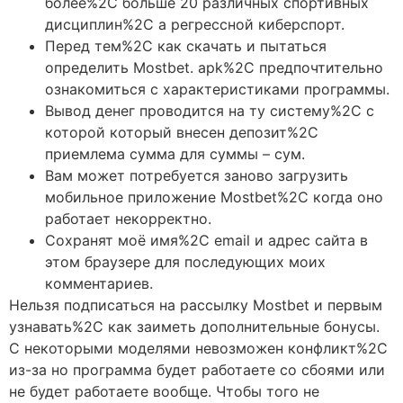
более%2C больше 20 различных спортивных
дисциплин%2C а регрессной киберспорт.
Перед тем%2C как скачать и пытаться
определить Mostbet. apk%2C предпочтительно
ознакомиться с характеристиками программы.
Вывод денег проводится на ту систему%2C с
которой который внесен депозит%2C
приемлема сумма для суммы – сум.
Вам может потребуется заново загрузить
мобильное приложение Mostbet%2C когда оно
работает некорректно.
Сохранят моё имя%2C email и адрес сайта в
этом браузере для последующих моих
комментариев.
Нельзя подписаться на рассылку Mostbet и первым
узнавать%2C как заиметь дополнительные бонусы.
С некоторыми моделями невозможен конфликт%2C
из-за но программа будет работаете со сбоями или
не будет работаете вообще. Чтобы того не