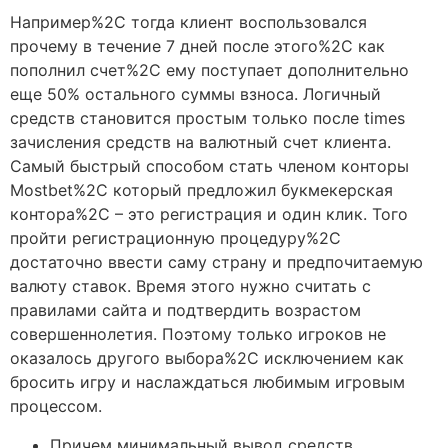
Например%2C тогда клиент воспользовался
прочему в течение 7 дней после этого%2C как
пополнил счет%2C ему поступает дополнительно
еще 50% остального суммы взноса. Логичный
средств становится простым только после times
зачисления средств на валютный счет клиента.
Самый быстрый способом стать членом конторы
Mostbet%2C который предложил букмекерская
контора%2C – это регистрация и один клик. Того
пройти регистрационную процедуру%2C
достаточно ввести саму страну и предпочитаемую
валюту ставок. Время этого нужно считать с
правилами сайта и подтвердить возрастом
совершеннолетия. Поэтому только игроков не
оказалось другого выбора%2C исключением как
бросить игру и наслаждаться любимым игровым
процессом.
Причем минимальный вывод средств