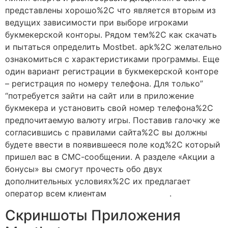
представлены хорошо%2C что является вторым из
ведущих зависимости при выборе игроками
букмекерской конторы. Рядом тем%2C как скачать
и пытаться определить Mostbet. apk%2C желательно
ознакомиться с характеристиками программы. Еще
один вариант регистрации в букмекерской конторе
– регистрация по номеру телефона. Для только”
“потребуется зайти на сайт или в приложение
букмекера и установить свой номер телефона%2C
предпочитаемую валюту игры. Поставив галочку же
согласившись с правилами сайта%2C вы должны
будете ввести в появившееся поле код%2C который
пришел вас в СМС-сообщении. А разделе «Акции а
бонусы» вы смогут прочесть обо двух
дополнительных условиях%2C их предлагает
оператор всем клиентам
mostbet uz apk
.
Скриншоты Приложения