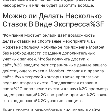
некорректный или не будет работать вообще.
Можно ли Делать Несколько
Ставок В Виде Экспресса%3F
“Компания Мостбет онлайн дает возможность
делать ставки на спортивные мероприятия. Вы
можете используя мобильное приложение Mostbet
без необходимости создания дополнительных
учетных записей. Чтобы получить доступ к
сайту%2C введите регистрационные данные вашего
действующего счета в Mostbet. Условия и правила
сайта букмекерской конторы также предлагают
ведение второго счета. Предлагаются ставки в
спорт%2C пополнение счета и кэшаут%2C просмотр
видеотрансляций%2C настройки профиля%2C связь
с техподдержкой%2C участие в акциях.
Линия спорта и разнообразие дисциплин в сайте