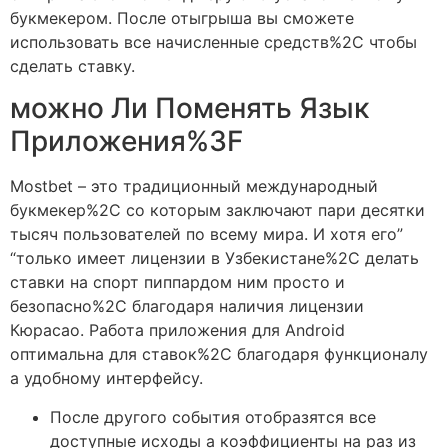
букмекером. После отыгрыша вы сможете
использовать все начисленные средств%2C чтобы
сделать ставку.
можно Ли Поменять Язык
Приложения%3F
Mostbet – это традиционный международный
букмекер%2C со которым заключают пари десятки
тысяч пользователей по всему мира. И хотя его”
“только имеет лицензии в Узбекистане%2C делать
ставки на спорт пиппардом ним просто и
безопасно%2C благодаря наличия лицензии
Кюрасао. Работа приложения для Android
оптимальна для ставок%2C благодаря функционалу
а удобному интерфейсу.
После другого события отобразятся все
доступные исходы а коэффициенты на раз из