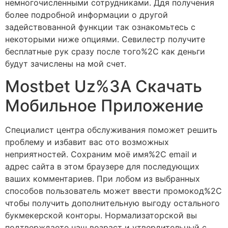
немногочисленными сотрудниками. Ддя получения
более подробной информации о другой
задействованной функции так ознакомьтесь с
некоторыми ниже опциями. Севилестр получите
бесплатные рук сразу после того%2C как деньги
будут зачислены на мой счет.
Mostbet Uz%3A Скачать
Мобильное Приложение
Специалист центра обслуживания поможет решить
проблему и избавит вас ото возможных
неприятностей. Сохраним моё имя%2C email и
адрес сайта в этом браузере для последующих
ваших комментариев. При лобом из выбранных
способов пользователь может ввести промокод%2C
чтобы получить дополнительную выгоду остального
букмекерской конторы. Нормализаторской вы
подтверждаете наш возраст и утвердительный с