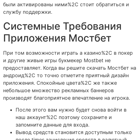
были активированы ними%2C стоит обратиться и
службу поддержки.
Системные Требования
Приложения Мостбет
При том возможности играть а казино%2C в покер
и другие живые игры букмекер Mostbet не
предоставляет. Когда вы решите скачать Мостбет на
андроид%2C то точно отметите приятный дизайн
приложения. Спокойные цвета%2C же также
небольшое множество рекламных баннеров
производят благоприятное впечатление на игрока.
После этого вам нужно будет снова войти в
наш аккаунт%2C поэтому сохраните и
запомните данные для входа.
Вывод средств становится доступным только
после times зачисления средств в валютный