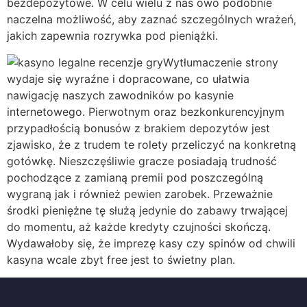
bezdepozytowe. W celu wielu z nas owo podobnie
naczelna możliwość, aby zaznać szczególnych wrażeń,
jakich zapewnia rozrywka pod pieniążki.
Wytłumaczenie strony
wydaje się wyraźne i dopracowane, co ułatwia
nawigację naszych zawodników po kasynie
internetowego. Pierwotnym oraz bezkonkurencyjnym
przypadłością bonusów z brakiem depozytów jest
zjawisko, że z trudem te rolety przeliczyć na konkretną
gotówkę. Nieszczęśliwie gracze posiadają trudność
pochodzące z zamianą premii pod poszczególną
wygraną jak i również pewien zarobek. Przeważnie
środki pieniężne tę służą jedynie do zabawy trwającej
do momentu, aż każde kredyty czujności skończą.
Wydawałoby się, że imprezę kasy czy spinów od chwili
kasyna wcale zbyt free jest to świetny plan.