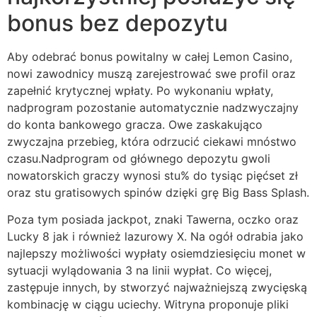
bonus bez depozytu
Aby odebrać bonus powitalny w całej Lemon Casino,
nowi zawodnicy muszą zarejestrować swe profil oraz
zapełnić krytycznej wpłaty. Po wykonaniu wpłaty,
nadprogram pozostanie automatycznie nadzwyczajny
do konta bankowego gracza. Owe zaskakująco
zwyczajna przebieg, która odrzucić ciekawi mnóstwo
czasu.Nadprogram od głównego depozytu gwoli
nowatorskich graczy wynosi stu% do tysiąc pięćset zł
oraz stu gratisowych spinów dzięki grę Big Bass Splash.
Poza tym posiada jackpot, znaki Tawerna, oczko oraz
Lucky 8 jak i również lazurowy X. Na ogół odrabia jako
najlepszy możliwości wypłaty osiemdziesięciu monet w
sytuacji wylądowania 3 na linii wypłat. Co więcej,
zastępuje innych, by stworzyć najważniejszą zwycięską
kombinację w ciągu uciechy. Witryna proponuje pliki