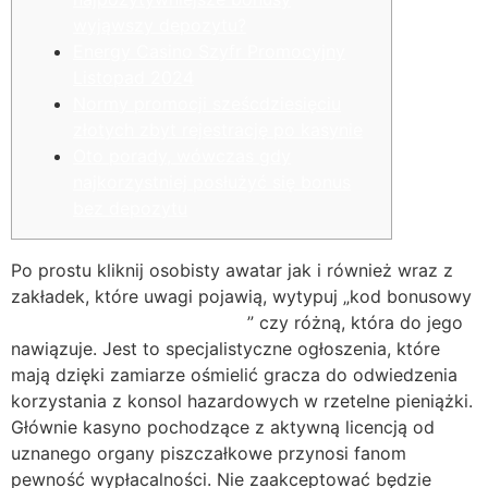
wyjąwszy depozytu?
Energy Casino Szyfr Promocyjny
Listopad 2024
Normy promocji sześcdziesięciu
złotych zbyt rejestrację po kasynie
Oto porady, wówczas gdy
najkorzystniej posłużyć się bonus
bez depozytu
Po prostu kliknij osobisty awatar jak i również wraz z
zakładek, które uwagi pojawią, wytypuj „kod bonusowy
kasyno legalne recenzje gry
” czy różną, która do jego
nawiązuje. Jest to specjalistyczne ogłoszenia, które
mają dzięki zamiarze ośmielić gracza do odwiedzenia
korzystania z konsol hazardowych w rzetelne pieniążki.
Głównie kasyno pochodzące z aktywną licencją od
uznanego organy piszczałkowe przynosi fanom
pewność wypłacalności. Nie zaakceptować będzie