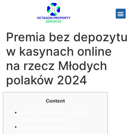
Premia bez depozytu
w kasynach online
na rzecz Młodych
polaków 2024
Content
Obsługa Kontrahenta – kasyno
legalne recenzje gry
Dokąd potrafię wyszukać
najpozytywniejsze bonusy