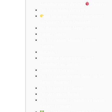
Makinelerinde Çevrimiçi
Oynayın
Pin Up’ın Mobil Versiyonu
pin Up’ta Bir Hesaba Kaydolma
Ve Oturum Açma Özellikleri
Bir Kumarhanede Masa Oyunları
Havacı Oyunu
Pin Up Casino Müşteri Destek
Hizmeti
Blackjack
Iğnelemek Kumarhane – Slot
Makineleri Ve Slotlar
Televizyon Oyunları
Pin Up Casino Aynası Nedir Ve Ne
Zaman Kullanılır?
Pin Up Kayıt İçin Bonus
Pin-up Casino Bonus
Pin Up Jackpot Oyunları Ve Büyük
Kazanç Fırsatları
pin Up Resmi Sitesinde Bahis,