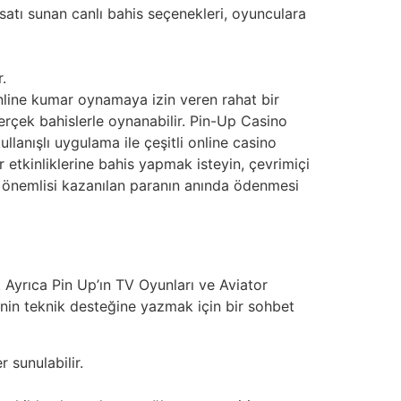
satı sunan canlı bahis seçenekleri, oyunculara
.
 online kumar oynamaya izin veren rahat bir
rçek bahislerle oynanabilir. Pin-Up Casino
anışlı uygulama ile çeşitli online casino
r etkinliklerine bahis yapmak isteyin, çevrimiçi
 önemlisi kazanılan paranın anında ödenmesi
. Ayrıca Pin Up’ın TV Oyunları ve Aviator
nin teknik desteğine yazmak için bir sohbet
 sunulabilir.