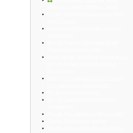
Ödeme Limitleri Ve Para Çekme
Pin Up Casino Uygulamasına Nasıl
Kayıt Olunur?
Kullanıcıların Deneyimleri Farklılık
Gösterebilir:
Pin Up Casino: Türkiye’de Engel
Olmadan Çalışan Casino
Kayıt Olmak Veya Para Yatırmak Için
Pin Up Kumarhanesinden Nasıl
Bonus Alınır
Para Için Oynamak Için En Popüler
Slot Makineleri Hangileridir?
Pin Up Casino Oyunları
Pin Up Casino Alternatif Bonus
Programları
Pin Up Tüm Ülkelerde Mevcut Mu?
Casino Oyunları Ve Slotlar
Pin Up Casino Giriş Pin Up Casino