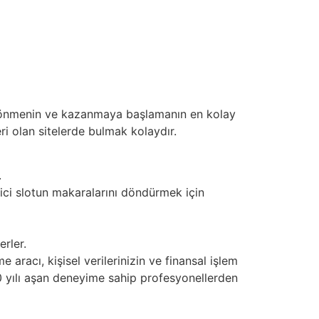
 dönmenin ve kazanmaya başlamanın en kolay
ri olan sitelerde bulmak kolaydır.
.
ici slotun makaralarını döndürmek için
rler.
aracı, kişisel verilerinizin ve finansal işlem
10 yılı aşan deneyime sahip profesyonellerden