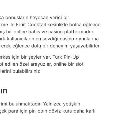
ka bonusların heyecan verici bir
ile Fruit Cocktail kesinlikle bolca eğlence
mış bir online bahis ve casino platformudur.
rk kullanıcıların en sevdiği casino oyunlarına
tirerek eğlence dolu bir deneyim yaşayabilirler.
herkes için bir şeyler var. Türk Pin-Up
 edilen özel arayüzler, online bir slot
lerini bulabilirsiniz
https://pin-up-online-
ın
irimi bulunmaktadır. Yalnızca yetişkin
rçek para için pin-coin döviz kuru daha karlı