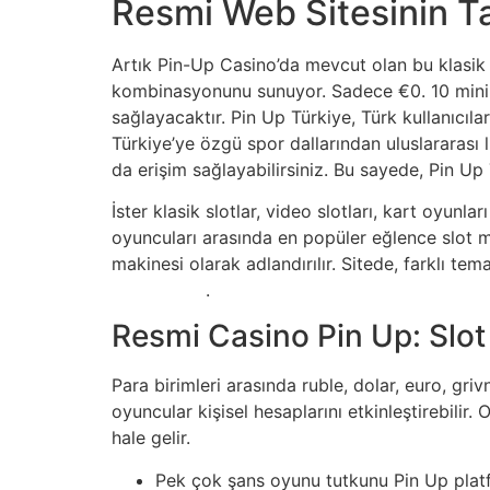
Resmi Web Sitesinin T
Artık Pin-Up Casino’da mevcut olan bu klasik 5
kombinasyonunu sunuyor. Sadece €0. 10 minim
sağlayacaktır. Pin Up Türkiye, Türk kullanıcıl
Türkiye’ye özgü spor dallarından uluslararası l
da erişim sağlayabilirsiniz. Bu sayede, Pin Up T
İster klasik slotlar, video slotları, kart oyunla
oyuncuları arasında en popüler eğlence slot ma
makinesi olarak adlandırılır. Sitede, farklı tema
casino.com
.
Resmi Casino Pin Up: Slot
Para birimleri arasında ruble, dolar, euro, griv
oyuncular kişisel hesaplarını etkinleştirebilir
hale gelir.
Pek çok şans oyunu tutkunu Pin Up platf