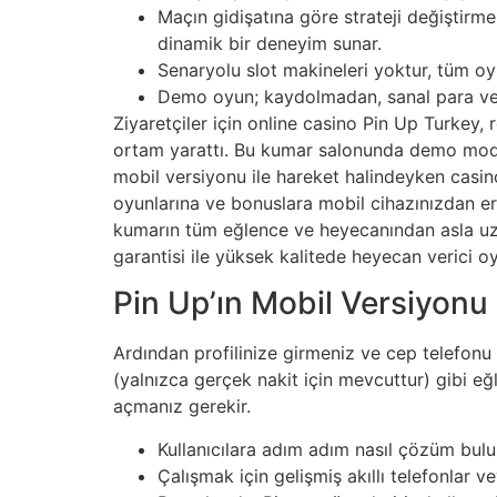
Maçın gidişatına göre strateji değiştirm
dinamik bir deneyim sunar.
Senaryolu slot makineleri yoktur, tüm oy
Demo oyun; kaydolmadan, sanal para ve k
Ziyaretçiler için online casino Pin Up Turkey,
ortam yarattı. Bu kumar salonunda demo modun
mobil versiyonu ile hareket halindeyken casin
oyunlarına ve bonuslara mobil cihazınızdan eriş
kumarın tüm eğlence ve heyecanından asla uza
garantisi ile yüksek kalitede heyecan verici oy
Pin Up’ın Mobil Versiyonu
Ardından profilinize girmeniz ve cep telefonu 
(yalnızca gerçek nakit için mevcuttur) gibi 
açmanız gerekir.
Kullanıcılara adım adım nasıl çözüm bulun
Çalışmak için gelişmiş akıllı telefonlar v