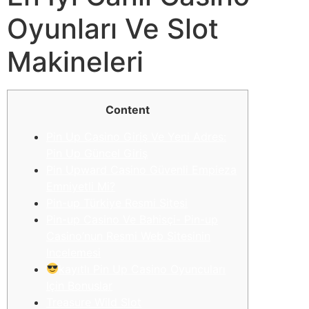
Oyunları Ve Slot
Makineleri
Content
Pin Up Casino Giriş Ve Yeni Adres:
Pin Up Güncel Giriş
Pin Upward Casino Güvenli Empieza
Emniyetli Mi?
Pin-up Türkiye Resmi Sitesi
Pin-up Casino Ve Bahisçi- Pin-up
Casino’nun Resmi Web Sitesinin
Incelemesi
kayıtlı Pin Up Casino Oyuncuları
Için Bonuslar
Treasure Wild Slot