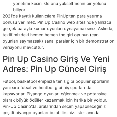
yönetimi kesinlikle onu yükseltmenin bir yolunu
biliyor.
2021’de kayıtlı kullanıcılara PinUp’tan para yatırma
bonusu verilmez. Pin Up Casino web sitesinde yalnızca
gerçek parayla kumar oyunları oynayamazsınız. Aslında,
teklifimizdeki hemen hemen the girl oyunun (canlı
oyunları saymazsak) sanal paralar için bir demonstration
versiyonu mevcuttur.
Pin Up Casino Giriş Ve Yeni
Adres: Pin Up Güncel Giriş
Futbol, basketbol empieza tenis gibi popüler sporların
yanı sıra futsal ve hentbol gibi niş sporları da
kapsıyorlar. Piyango oyunları eğlenmek ve potansiyel
olarak büyük ödüller kazanmak için harika bir yoldur.
Pin-Up Casino’da, aralarından seçim yapabileceğiniz
çeşitli piyango oyunları bulabilirsiniz. İster anında