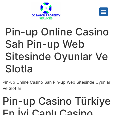
Pin-up Online Casino
Sah Pin-up Web
Sitesinde Oyunlar Ve
Slotla
Pin-up Online Casino Sah Pin-up Web Sitesinde Oyunlar
Ve Slotlar
Pin-up Casino Türkiye
En İyi Canlı Casino