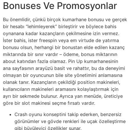
Bonuses Ve Promosyonlar
Bu önemlidir, çünkü birçok kumarhane bonusu ve gerçek
bir hesabı “lehimleyerek” birleştirir ve böylece bahis
oynanana kadar kazançların çekilmesine izin vermez.
İster bahis, ister freespin veya em virtude de yatırma
bonusu olsun, herhangi bir bonustan elde edilen kazanç
miktarında bir sınır vardır – ödeme, bonus miktarının
about katından fazla olamaz. Pin Up kumarhanesinin
ana sayfasının arayüzü basit ve rahattır, bu da deneyimi
olmayan bir oyuncunun bile site yönetimini anlamasına
olanak tanır. Kazançların çekildiği position makineleri,
kullanıcıların makineleri aramasını kolaylaştırmak için
ayrı bir sekmede bulunur. Ayrıca yan menüde, üreticiye
göre bir slot makinesi seçme fırsatı vardır.
Crash oyunu konseptini takip ederken, benzersiz
görünümler ve gövde renkleri ile uçak özelleştirme
gibi büyüleyici özellikler sunar.