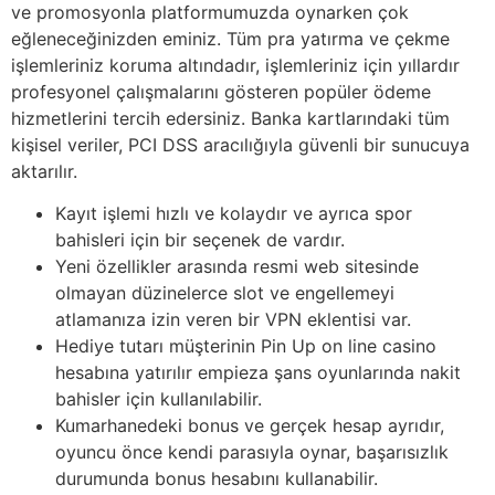
ve promosyonla platformumuzda oynarken çok
eğleneceğinizden eminiz. Tüm pra yatırma ve çekme
işlemleriniz koruma altındadır, işlemleriniz için yıllardır
profesyonel çalışmalarını gösteren popüler ödeme
hizmetlerini tercih edersiniz. Banka kartlarındaki tüm
kişisel veriler, PCI DSS aracılığıyla güvenli bir sunucuya
aktarılır.
Kayıt işlemi hızlı ve kolaydır ve ayrıca spor
bahisleri için bir seçenek de vardır.
Yeni özellikler arasında resmi web sitesinde
olmayan düzinelerce slot ve engellemeyi
atlamanıza izin veren bir VPN eklentisi var.
Hediye tutarı müşterinin Pin Up on line casino
hesabına yatırılır empieza şans oyunlarında nakit
bahisler için kullanılabilir.
Kumarhanedeki bonus ve gerçek hesap ayrıdır,
oyuncu önce kendi parasıyla oynar, başarısızlık
durumunda bonus hesabını kullanabilir.