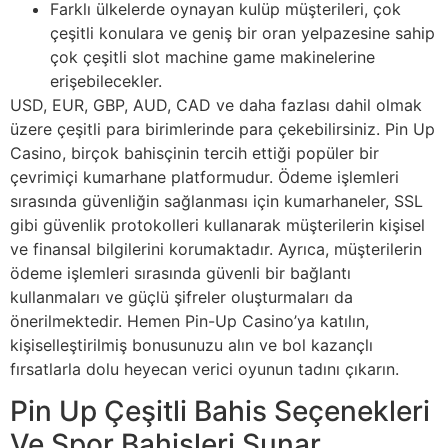
Farklı ülkelerde oynayan kulüp müşterileri, çok
çeşitli konulara ve geniş bir oran yelpazesine sahip
çok çeşitli slot machine game makinelerine
erişebilecekler.
USD, EUR, GBP, AUD, CAD ve daha fazlası dahil olmak
üzere çeşitli para birimlerinde para çekebilirsiniz. Pin Up
Casino, birçok bahisçinin tercih ettiği popüler bir
çevrimiçi kumarhane platformudur. Ödeme işlemleri
sırasında güvenliğin sağlanması için kumarhaneler, SSL
gibi güvenlik protokolleri kullanarak müşterilerin kişisel
ve finansal bilgilerini korumaktadır. Ayrıca, müşterilerin
ödeme işlemleri sırasında güvenli bir bağlantı
kullanmaları ve güçlü şifreler oluşturmaları da
önerilmektedir. Hemen Pin-Up Casino’ya katılın,
kişiselleştirilmiş bonusunuzu alın ve bol kazançlı
fırsatlarla dolu heyecan verici oyunun tadını çıkarın.
Pin Up Çeşitli Bahis Seçenekleri
Ve Spor Bahisleri Sunar