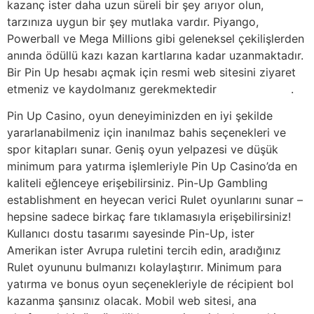
kazanç ister daha uzun süreli bir şey arıyor olun,
tarzınıza uygun bir şey mutlaka vardır. Piyango,
Powerball ve Mega Millions gibi geleneksel çekilişlerden
anında ödüllü kazı kazan kartlarına kadar uzanmaktadır.
Bir Pin Up hesabı açmak için resmi web sitesini ziyaret
etmeniz ve kaydolmanız gerekmektedir
pin up casino
.
Pin Up Casino, oyun deneyiminizden en iyi şekilde
yararlanabilmeniz için inanılmaz bahis seçenekleri ve
spor kitapları sunar. Geniş oyun yelpazesi ve düşük
minimum para yatırma işlemleriyle Pin Up Casino’da en
kaliteli eğlenceye erişebilirsiniz. Pin-Up Gambling
establishment en heyecan verici Rulet oyunlarını sunar –
hepsine sadece birkaç fare tıklamasıyla erişebilirsiniz!
Kullanıcı dostu tasarımı sayesinde Pin-Up, ister
Amerikan ister Avrupa ruletini tercih edin, aradığınız
Rulet oyununu bulmanızı kolaylaştırır. Minimum para
yatırma ve bonus oyun seçenekleriyle de récipient bol
kazanma şansınız olacak. Mobil web sitesi, ana