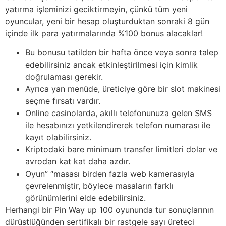
yatırma işleminizi geciktirmeyin, çünkü tüm yeni
oyuncular, yeni bir hesap oluşturduktan sonraki 8 gün
içinde ilk para yatırmalarında %100 bonus alacaklar!
Bu bonusu tatilden bir hafta önce veya sonra talep
edebilirsiniz ancak etkinleştirilmesi için kimlik
doğrulaması gerekir.
Ayrıca yan menüde, üreticiye göre bir slot makinesi
seçme fırsatı vardır.
Online casinolarda, akıllı telefonunuza gelen SMS
ile hesabınızı yetkilendirerek telefon numarası ile
kayıt olabilirsiniz.
Kriptodaki bare minimum transfer limitleri dolar ve
avrodan kat kat daha azdır.
Oyun” “masası birden fazla web kamerasıyla
çevrelenmiştir, böylece masaların farklı
görünümlerini elde edebilirsiniz.
Herhangi bir Pin Way up 100 oyununda tur sonuçlarının
dürüstlüğünden sertifikalı bir rastgele sayı üreteci