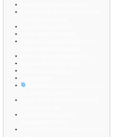
Pin-up Online Casino Lisansı
Pin Up Çeşitli Bahis Seçenekleri Ve
Spor Bahisleri Sunar
Pin-up Casino Türkiye
Pin-up Casino Özellikleri
Bahisçi Pin Number Up Bahisinin
Indirilen Mobil Uygulaması
Gonzo’s Quest Megaways Slot
Bonuses Ve Promosyonlar
Crash Oyunu Lucky Jet
Spor Oyunları
Türkiye’deki Oyuncular Neden Pin
Up Casino’yu Seçmeli?
Yorum: Pinap On Line Casino Çok
Çeşitli Slotlar Var
Android Için Pin Up Bet
Uygulamasını Indirin
Lightning Different Roulette Games
Oyun