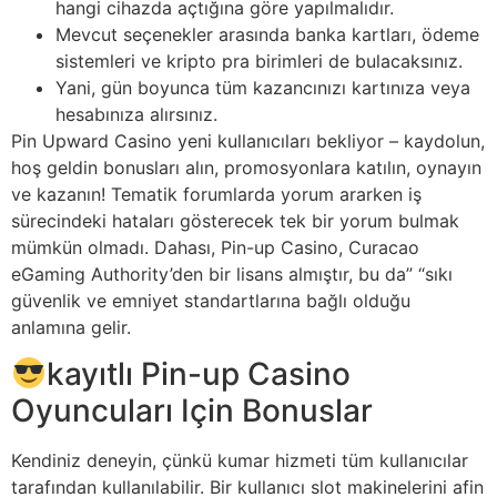
hangi cihazda açtığına göre yapılmalıdır.
Mevcut seçenekler arasında banka kartları, ödeme
sistemleri ve kripto pra birimleri de bulacaksınız.
Yani, gün boyunca tüm kazancınızı kartınıza veya
hesabınıza alırsınız.
Pin Upward Casino yeni kullanıcıları bekliyor – kaydolun,
hoş geldin bonusları alın, promosyonlara katılın, oynayın
ve kazanın! Tematik forumlarda yorum ararken iş
sürecindeki hataları gösterecek tek bir yorum bulmak
mümkün olmadı. Dahası, Pin-up Casino, Curacao
eGaming Authority’den bir lisans almıştır, bu da” “sıkı
güvenlik ve emniyet standartlarına bağlı olduğu
anlamına gelir.
kayıtlı Pin-up Casino
Oyuncuları Için Bonuslar
Kendiniz deneyin, çünkü kumar hizmeti tüm kullanıcılar
tarafından kullanılabilir. Bir kullanıcı slot makinelerini afin