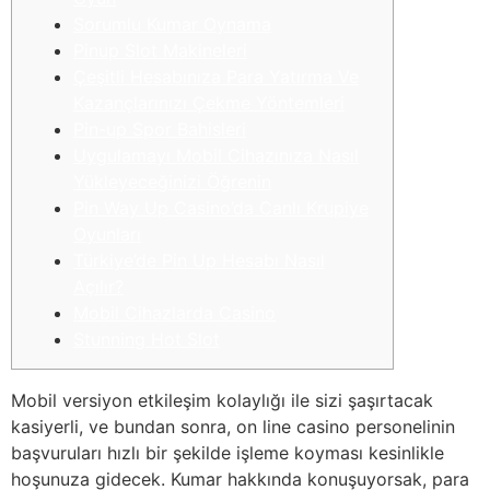
Sorumlu Kumar Oynama
Pinup Slot Makineleri
Çeşitli Hesabınıza Para Yatırma Ve
Kazançlarınızı Çekme Yöntemleri
Pin-up Spor Bahisleri
Uygulamayı Mobil Cihazınıza Nasıl
Yükleyeceğinizi Öğrenin
Pin Way Up Casino’da Canlı Krupiye
Oyunları
Türkiye’de Pin Up Hesabı Nasıl
Açılır?
Mobil Cihazlarda Casino
Stunning Hot Slot
Mobil versiyon etkileşim kolaylığı ile sizi şaşırtacak
kasiyerli, ve bundan sonra, on line casino personelinin
başvuruları hızlı bir şekilde işleme koyması kesinlikle
hoşunuza gidecek. Kumar hakkında konuşuyorsak, para