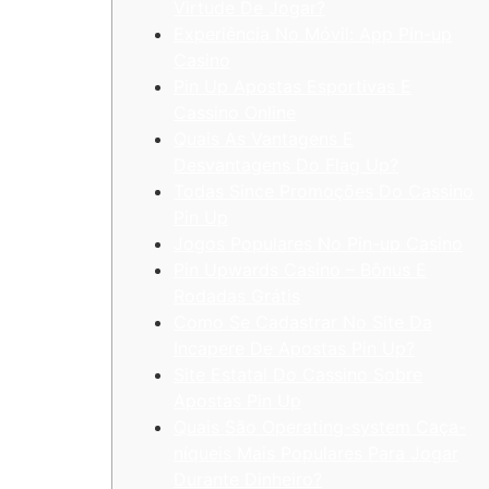
Virtude De Jogar?
Experiência No Móvil: App Pin-up
Casino
Pin Up Apostas Esportivas E
Cassino Online
Quais As Vantagens E
Desvantagens Do Flag Up?
Todas Since Promoções Do Cassino
Pin Up
Jogos Populares No Pin-up Casino
Pin Upwards Casino – Bônus E
Rodadas Grátis
Como Se Cadastrar No Site Da
Incapere De Apostas Pin Up?
Site Estatal Do Cassino Sobre
Apostas Pin Up
Quais São Operating-system Caça-
níqueis Mais Populares Para Jogar
Durante Dinheiro?