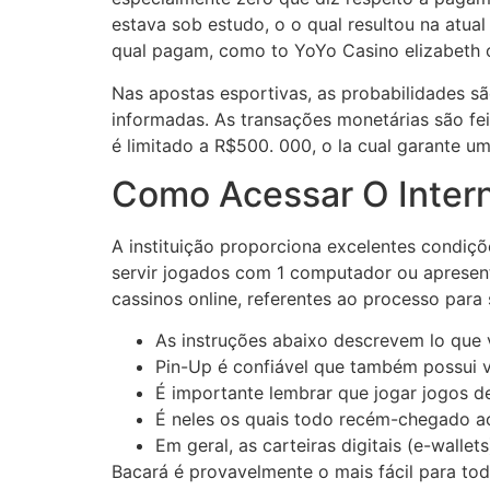
estava sob estudo, o o qual resultou na atua
qual pagam, como to YoYo Casino elizabeth o 
Nas apostas esportivas, as probabilidades sã
informadas. As transações monetárias são f
é limitado a R$500. 000, o la cual garante u
Como Acessar O Interne
A instituição proporciona excelentes condiç
servir jogados com 1 computador ou apresen
cassinos online, referentes ao processo para
As instruções abaixo descrevem lo que 
Pin-Up é confiável que também possui v
É importante lembrar que jogar jogos de
É neles os quais todo recém-chegado ao 
Em geral, as carteiras digitais (e-wall
Bacará é provavelmente o mais fácil para to