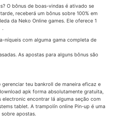
os? O bônus de boas-vindas é ativado se
is tarde, receberá um bônus sobre 100% em
eda da Neko Online games. Ele oferece 1
m
.
aça-níqueis com alguma gama completa de
rasadas. As apostas para alguns bônus são
 gerenciar teu bankroll de maneira eficaz e
 download apk forma absolutamente gratuita,
as electronic encontrar lá alguma seção com
tems tablet. A trampolín online Pin-up é uma
 sobre apostas.