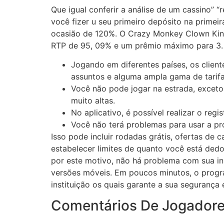
Que igual conferir a análise de um cassino” 
você fizer u seu primeiro depósito na primei
ocasião de 120%. O Crazy Monkey Clown King
RTP de 95, 09% e um prêmio máximo para 3.
Jogando em diferentes países, os clie
assuntos e alguma ampla gama de tarifa
Você não pode jogar na estrada, exceto
muito altas.
No aplicativo, é possível realizar o regi
Você não terá problemas para usar a pr
Isso pode incluir rodadas grátis, ofertas de 
estabelecer limites de quanto você está ded
por este motivo, não há problema com sua ins
versões móveis. Em poucos minutos, o progra
instituição os quais garante a sua segurança
Comentários De Jogadore