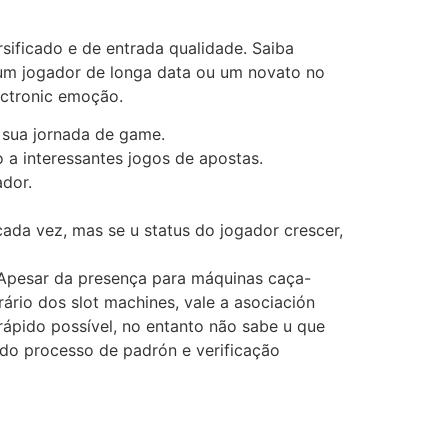
sificado e de entrada qualidade. Saiba
 um jogador de longa data ou um novato no
ectronic emoção.
a sua jornada de game.
 a interessantes jogos de apostas.
dor.
cada vez, mas se u status do jogador crescer,
. Apesar da presença para máquinas caça-
ário dos slot machines, vale a asociación
ápido possível, no entanto não sabe u que
 do processo de padrón e verificação