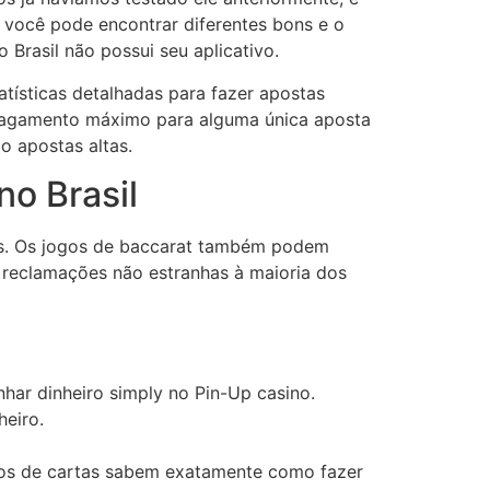
, você pode encontrar diferentes bons e o
 Brasil não possui seu aplicativo.
atísticas detalhadas para fazer apostas
“pagamento máximo para alguma única aposta
o apostas altas.
no Brasil
ados. Os jogos de baccarat também podem
 reclamações não estranhas à maioria dos
nhar dinheiro simply no Pin-Up casino.
heiro.
ogos de cartas sabem exatamente como fazer