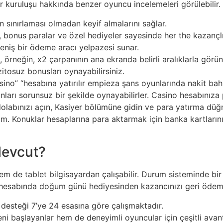
mar kuruluşu hakkında benzer oyuncu incelemeleri görülebilir.
sınırlaması olmadan keyif almalarını sağlar.
bonus paralar ve özel hediyeler sayesinde her the kazançlı ç
geniş bir ödeme aracı yelpazesi sunar.
örneğin, x2 çarpanının ana ekranda belirli aralıklarla görü
tosuz bonusları oynayabilirsiniz.
no” “hesabına yatırılır empieza şans oyunlarında nakit bahisle
yunları sorunsuz bir şekilde oynayabilirler. Casino hesabınıza
l dolabınızı açın, Kasiyer bölümüne gidin ve para yatırma dü
ım. Konuklar hesaplarına para aktarmak için banka kartların
Mevcut?
em de tablet bilgisayardan çalışabilir. Durum sisteminde bir 
IP hesabında doğum günü hediyesinden kazancınızı geri ödem
o desteği 7’ye 24 esasına göre çalışmaktadır.
i başlayanlar hem de deneyimli oyuncular için çeşitli avant