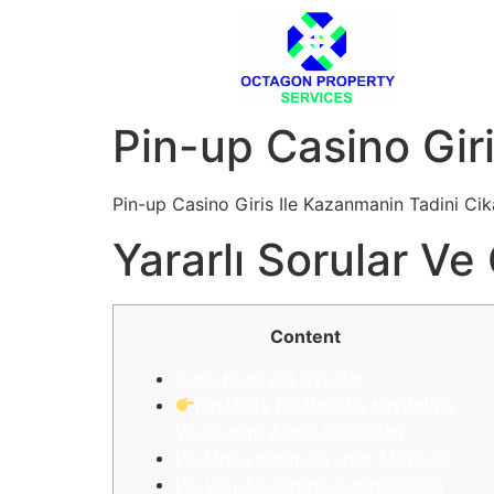
Pin-up Casino Giri
Pin-up Casino Giris Ile Kazanmanin Tadini Cik
Yararlı Sorular V
Content
Canlı Krupiyeli Oyunlar
pin Up’ta Bir Hesaba Kaydolma
Ve Oturum Açma Özellikleri
Pin Up’ta Hangi Oyunlar Mevcut?
Pin Way Up Online Casinolardan