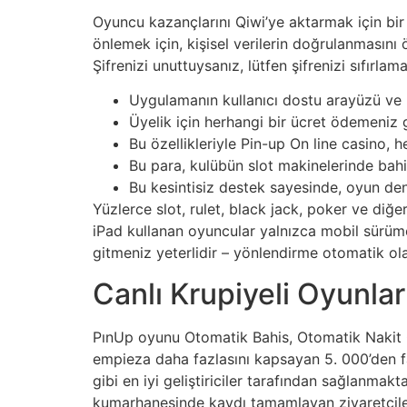
Oyuncu kazançlarını Qiwi’ye aktarmak için bir 
önlemek için, kişisel verilerin doğrulanmasını
Şifrenizi unuttuysanız, lütfen şifrenizi sıfırlam
Uygulamanın kullanıcı dostu arayüzü ve hı
Üyelik için herhangi bir ücret ödemeniz 
Bu özellikleriyle Pin-up On line casino, h
Bu para, kulübün slot makinelerinde bahi
Bu kesintisiz destek sayesinde, oyun de
Yüzlerce slot, rulet, black jack, poker ve diğ
iPad kullanan oyuncular yalnızca mobil sürüme 
gitmeniz yeterlidir – yönlendirme otomatik olar
Canlı Krupiyeli Oyunlar
PınUp oyunu Otomatik Bahis, Otomatik Nakit Çıkış
empieza daha fazlasını kapsayan 5. 000’den f
gibi en iyi geliştiriciler tarafından sağlanm
kumarhanesinde kaydı tamamlayan ziyaretçiler