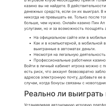
казино вы не найдете. В действительност
денежных средств, если он их выиграл. В
никогда не превышать ее. Только после то
больше, чем нужно. Онлайн казино Пин Ап 
услугами, но и за возможность поощрять
На официальном сайте или в мобильн
Как и в компьютерной, в мобильной 
выигранные в автоматах деньги.
Несмотря на легальную деятельность 
Профессиональные работники казино
Войти в личный кабинет игрока можно с п
есть риск, что аккаунт безвозвратно заб
адресов электронную почту, добавьте ее 
случаи, когда бонусы связаны с новогод
Реально ли выиграть 
Устанавливая автономную игровую платфор