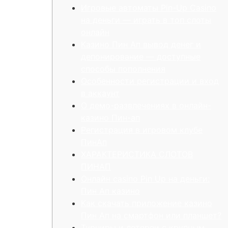
Игровые автоматы Pin-Up Casino
на деньги — играть в топ слоты
онлайн
Казино Пин Ап вывод денег и
депонирование — доступные
способы пополнения
Особенности регистрации и вход
в аккаунт
О демо-развлечениях в онлайн-
казино Пин-ап
Регистрация в игровом клубе
ПинАп
ХАРАКТЕРИСТИКА СЛОТОВ
ПИНАП
Онлайн casino Pin Up на деньги:
Пин Ап казино
Как скачать приложение казино
Пин Ап на смартфон или планшет?
Турниры и лотереи с крупным